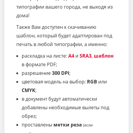
типографии вашего города, не выходя из
дома!
Также Вам доступен к скачиванию
шаблон, который будет адаптирован под
печать в любой типографии, а именно:
раскладка на листе:
A4
и
SRA3
,
шаблон
в формате PDF;
разрешение
300 DPI
;
цветовая модель на выбор:
RGB
или
CMYK
;
в документ будут автоматически
добавлены необходимые вылеты под
обрез;
проставлены
метки реза
(если