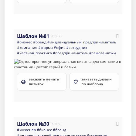
Шаблон №81
90 x 50
#бизнес
#бренд
#индивидуальный_предприниматель
#компания
#фирма
#офис
#сотрудник
#частная_практика
#предприниматель
#самозанятый
заказать печать
заказать дизайн
визиток
по шаблону
Шаблон №30
90 x 50
#инженер
#бизнес
#бренд
#индивидуальный_предприниматель
#компания