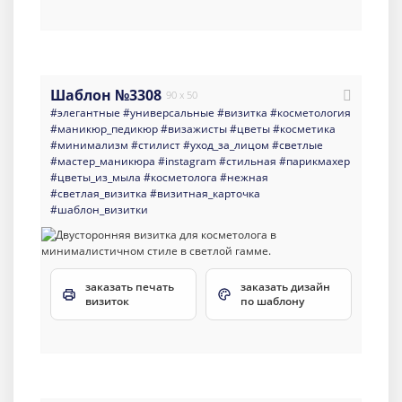
Шаблон №3308
90 x 50
#элегантные
#универсальные
#визитка
#косметология
#маникюр_педикюр
#визажисты
#цветы
#косметика
#минимализм
#стилист
#уход_за_лицом
#светлые
#мастер_маникюра
#instagram
#стильная
#парикмахер
#цветы_из_мыла
#косметолога
#нежная
#светлая_визитка
#визитная_карточка
#шаблон_визитки
заказать печать
заказать дизайн
визиток
по шаблону