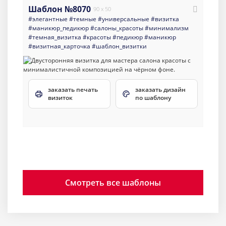
Шаблон №8070
90 x 50
#элегантные
#темные
#универсальные
#визитка
#маникюр_педикюр
#салоны_красоты
#минимализм
#темная_визитка
#красоты
#педикюр
#маникюр
#визитная_карточка
#шаблон_визитки
заказать печать
заказать дизайн
визиток
по шаблону
Смотреть все шаблоны