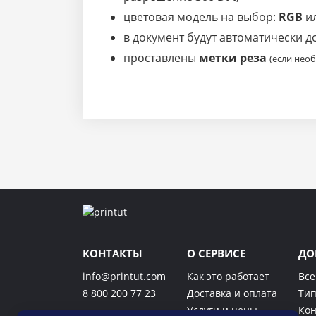
цветовая модель на выбор:
RGB
и
в документ будут автоматически 
проставлены
метки реза
(если нео
КОНТАКТЫ
О СЕРВИСЕ
ДО
info@printut.com
Как это работает
Все
8 800 200 77 23
Доставка и оплата
Тип
Услуги и цены
Кон