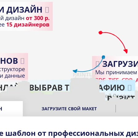
И ДИЗАЙН
й дизайн
от 300 р.
лее
15 дизайнеров
НОВ
ЗАГРУЗИ
структоре
Мы принимаем 
ди данные
PDF
TIFF
CDR
A
НЛАЙН ВЫБРАВ ТИПОГРАФИЮ
Доставка по всей России
ПОЛУЧИТЕ ГОТОВЫЕ ВИЗИТ
В подходящем пункте выдачи вашего город
Н
ЗАГРУЗИТЕ СВОЙ МАКЕТ
е шаблон от профессиональных ди