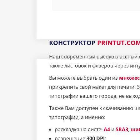
КОНСТРУКТОР
PRINTUT.CO
Наш современный высококлассный се
также листовок и флаеров через инт
Вы можете выбрать один из
множес
прикрепить свой макет для печати.
типографии вашего города, не выход
Также Вам доступен к скачиванию ш
типографии, а именно:
раскладка на листе:
A4
и
SRA3
,
ша
разрешение
300 DPI
;