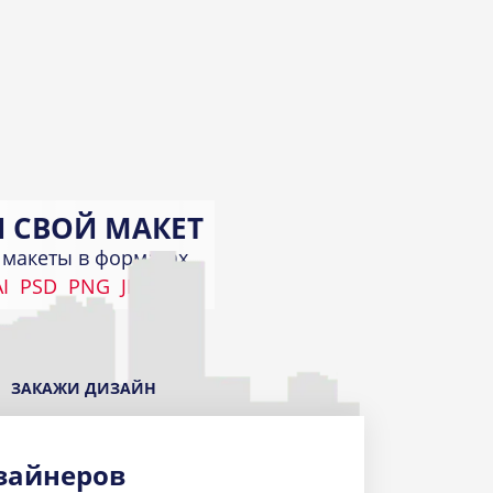
 СВОЙ МАКЕТ
макеты в форматах
I
PSD
PNG
JPEG
КИ
а
ЗАКАЖИ ДИЗАЙН
зайнеров