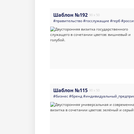
Шаблон №192
90 x 50
#правительство
#госслужащие
#герб
#росси
Шаблон №115
90 x 50
#бизнес
#бренд
#индивидуальный_предпри