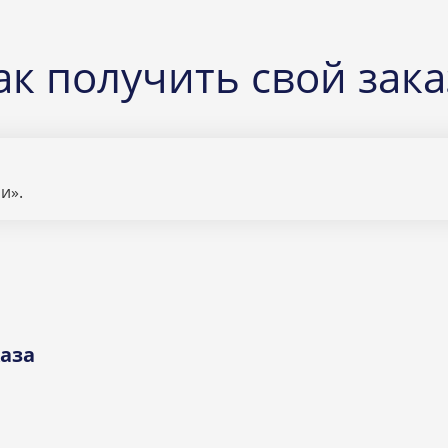
ак получить свой зака
и».
аза