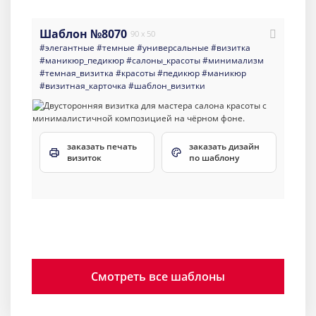
Шаблон №8070
90 x 50
#элегантные
#темные
#универсальные
#визитка
#маникюр_педикюр
#салоны_красоты
#минимализм
#темная_визитка
#красоты
#педикюр
#маникюр
#визитная_карточка
#шаблон_визитки
заказать печать
заказать дизайн
визиток
по шаблону
Смотреть все шаблоны