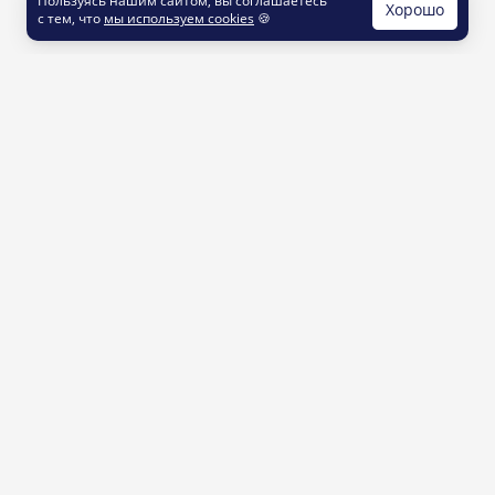
Пользуясь нашим сайтом, вы соглашаетесь
Хорошо
с тем, что
мы используем cookies
🍪
КОНТАКТЫ
info@printut.com
8 800 200 77 23
О СЕРВИСЕ
Как это работает
Доставка и оплата
Услуги и цены