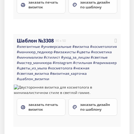
заказать печать
заказать дизайн
визиток
по шаблону
Шаблон №3308
90 x 50
#элегантные
#универсальные
#визитка
#косметология
#маникюр_педикюр
#визажисты
#цветы
#косметика
#минимализм
#стилист
#уход_за_лицом
#светлые
#мастер_маникюра
#instagram
#стильная
#парикмахер
#цветы_из_мыла
#косметолога
#нежная
#светлая_визитка
#визитная_карточка
#шаблон_визитки
заказать печать
заказать дизайн
визиток
по шаблону