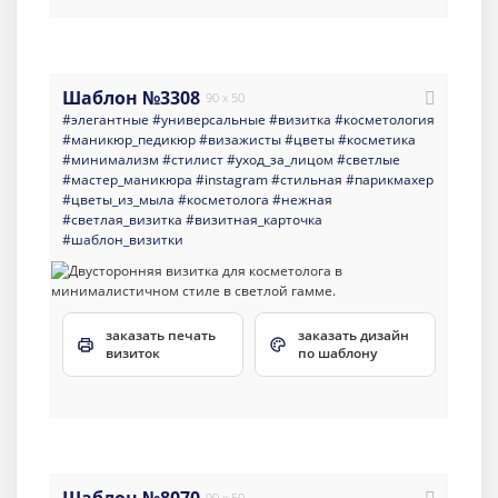
Шаблон №3308
90 x 50
#элегантные
#универсальные
#визитка
#косметология
#маникюр_педикюр
#визажисты
#цветы
#косметика
#минимализм
#стилист
#уход_за_лицом
#светлые
#мастер_маникюра
#instagram
#стильная
#парикмахер
#цветы_из_мыла
#косметолога
#нежная
#светлая_визитка
#визитная_карточка
#шаблон_визитки
заказать печать
заказать дизайн
визиток
по шаблону
90 x 50