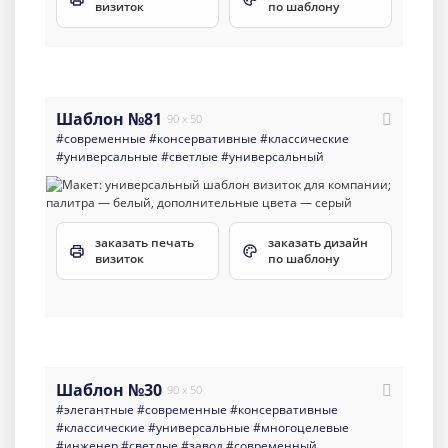
визиток
по шаблону
Шаблон №81
90 x 50
#современные
#консервативные
#классические
#универсальные
#светлые
#универсальный
заказать печать
заказать дизайн
визиток
по шаблону
Шаблон №30
90 x 50
#элегантные
#современные
#консервативные
#классические
#универсальные
#многоцелевые
#инженер
#светлые
#завод
#современный