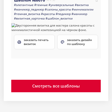
Шаблон №8070
#элегантные
#темные
#универсальные
#визитка
#маникюр_педикюр
#салоны_красоты
#минимализм
#темная_визитка
#красоты
#педикюр
#маникюр
#визитная_карточка
#шаблон_визитки
заказать печать
заказать дизайн
визиток
по шаблону
Смотреть все шаблоны