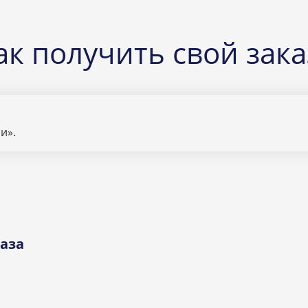
ак получить свой зака
и».
аза