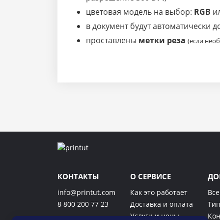
цветовая модель на выбор:
RGB
и
в документ будут автоматически 
проставлены
метки реза
(если нео
КОНТАКТЫ
О СЕРВИСЕ
ДО
info@printut.com
Как это работает
Все
8 800 200 77 23
Доставка и оплата
Тип
Услуги и цены
Кон