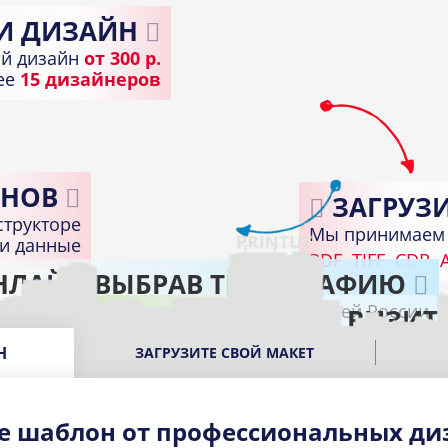
И ДИЗАЙН
й дизайн
от 300 р.
лее
15 дизайнеров
НОВ
ЗАГРУЗИ
структоре
Мы принимаем 
ди данные
PDF
TIFF
CDR
A
НЛАЙН ВЫБРАВ ТИПОГРАФИЮ
Доставка по всей России
ПОЛУЧИТЕ ГОТОВЫЕ ВИЗИТ
В подходящем пункте выдачи вашего город
Н
ЗАГРУЗИТЕ СВОЙ МАКЕТ
е шаблон от профессиональных ди