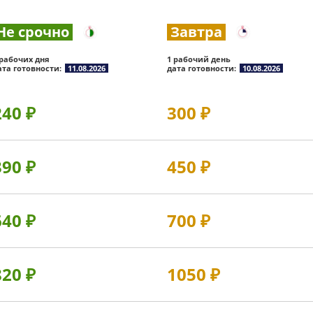
Не срочно
Завтра
 рабочих дня
1 рабочий день
ата готовности:
11.08.2026
дата готовности:
10.08.2026
240
₽
300
₽
390
₽
450
₽
640
₽
700
₽
820
₽
1050
₽