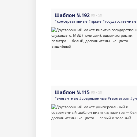
Шаблон №192
90 x 50
#консервативные
#яркие
#государственные
Шаблон №115
90 x 50
#элегантные
#современные
#геометрия
#ун