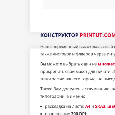
КОНСТРУКТОР
PRINTUT.CO
Наш современный высококлассный се
также листовок и флаеров через инт
Вы можете выбрать один из
множес
прикрепить свой макет для печати.
типографии вашего города, не выход
Также Вам доступен к скачиванию ш
типографии, а именно:
раскладка на листе:
A4
и
SRA3
,
ша
разрешение
300 DPI
;