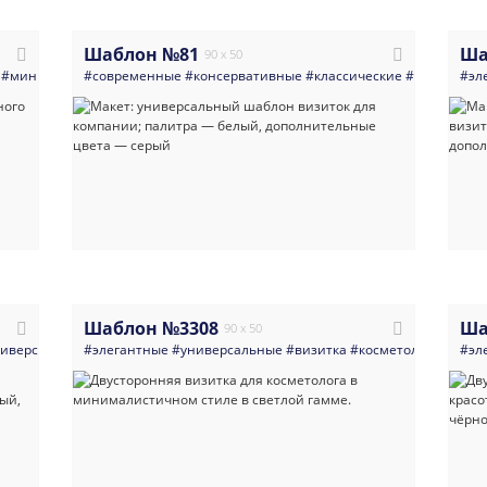
Шаблон №81
Ша
90 x 50
#министерство
#современные
#администрация
#консервативные
#светлые
#герб
#классические
#россия
#флаг
#универсал
#государ
#эл
Шаблон №3308
Ша
90 x 50
иверсальные
#элегантные
#многоцелевые
#универсальные
#светлые
#современный
#визитка
#косметология
#универсальный
#ман
#эл