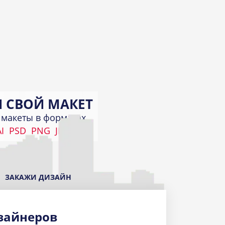
 СВОЙ МАКЕТ
макеты в форматах
I
PSD
PNG
JPEG
КИ
а
ЗАКАЖИ ДИЗАЙН
зайнеров