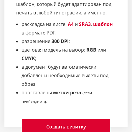
шаблон, который будет адаптирован под
печать в любой типографии, а именно:
раскладка на листе:
A4
и
SRA3
,
шаблон
в формате PDF;
разрешение
300 DPI
;
цветовая модель на выбор:
RGB
или
CMYK
;
в документ будут автоматически
добавлены необходимые вылеты под
обрез;
проставлены
метки реза
(если
.
необходимо)
Создать визитку