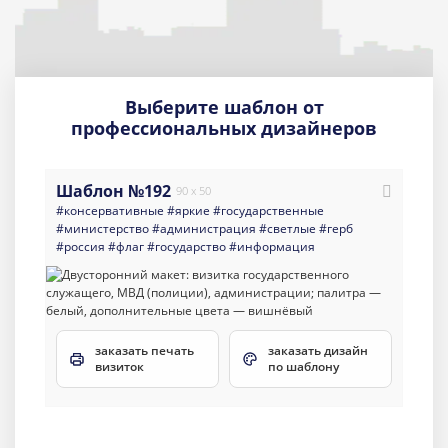
Выберите шаблон от
профессиональных дизайнеров
Шаблон №192
90 x 50
#консервативные
#яркие
#государственные
#министерство
#администрация
#светлые
#герб
#россия
#флаг
#государство
#информация
заказать печать
заказать дизайн
визиток
по шаблону