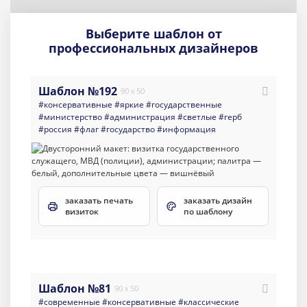
Выберите шаблон от
профессиональных дизайнеров
Шаблон №192
90 x 50
#консервативные
#яркие
#государственные
#министерство
#администрация
#светлые
#герб
#россия
#флаг
#государство
#информация
заказать печать
заказать дизайн
визиток
по шаблону
Шаблон №81
90 x 50
#современные
#консервативные
#классические