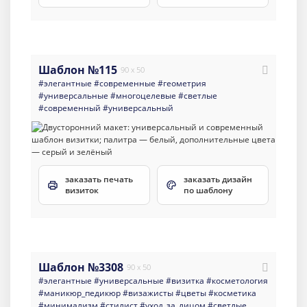
Шаблон №115
90 x 50
#элегантные
#современные
#геометрия
#универсальные
#многоцелевые
#светлые
#современный
#универсальный
заказать печать
заказать дизайн
визиток
по шаблону
Шаблон №3308
90 x 50
#элегантные
#универсальные
#визитка
#косметология
#маникюр_педикюр
#визажисты
#цветы
#косметика
#минимализм
#стилист
#уход_за_лицом
#светлые