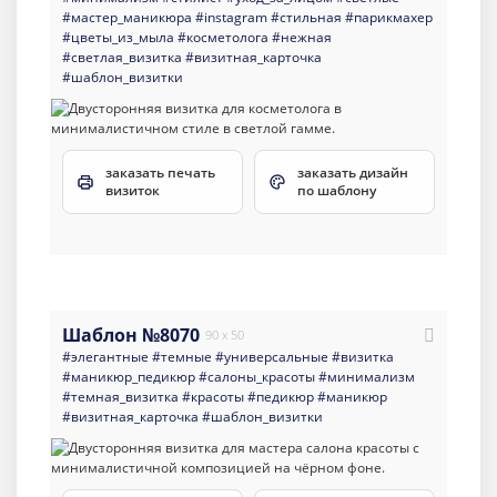
#мастер_маникюра
#instagram
#стильная
#парикмахер
#цветы_из_мыла
#косметолога
#нежная
#светлая_визитка
#визитная_карточка
#шаблон_визитки
заказать печать
заказать дизайн
визиток
по шаблону
Шаблон №8070
90 x 50
#элегантные
#темные
#универсальные
#визитка
#маникюр_педикюр
#салоны_красоты
#минимализм
#темная_визитка
#красоты
#педикюр
#маникюр
#визитная_карточка
#шаблон_визитки