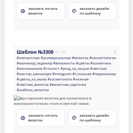
заказать печать
заказать дизайн
визиток
по шаблону
Шаблон №3308
90 x 50
#элегантные
#универсальные
#визитка
#косметология
#маникюр_педикюр
#визажисты
#цветы
#косметика
#минимализм
#стилист
#уход_за_лицом
#светлые
#мастер_маникюра
#instagram
#стильная
#парикмахер
#цветы_из_мыла
#косметолога
#нежная
#светлая_визитка
#визитная_карточка
#шаблон_визитки
заказать печать
заказать дизайн
визиток
по шаблону