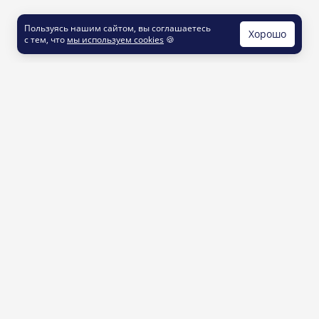
Пользуясь нашим сайтом, вы соглашаетесь
Хорошо
с тем, что
мы используем cookies
🍪
КОНТАКТЫ
info@printut.com
8 800 200 77 23
О СЕРВИСЕ
Как это работает