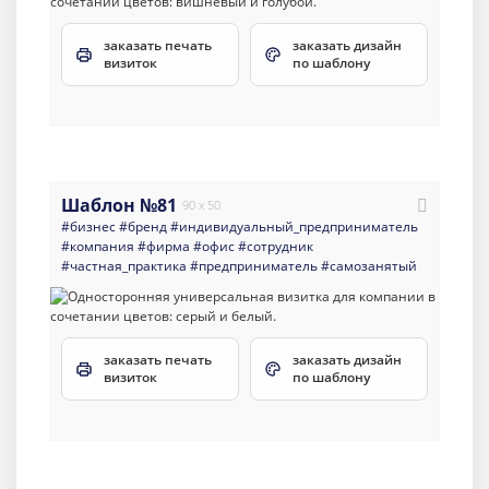
заказать печать
заказать дизайн
визиток
по шаблону
Шаблон №81
90 x 50
#бизнес
#бренд
#индивидуальный_предприниматель
#компания
#фирма
#офис
#сотрудник
#частная_практика
#предприниматель
#самозанятый
заказать печать
заказать дизайн
визиток
по шаблону