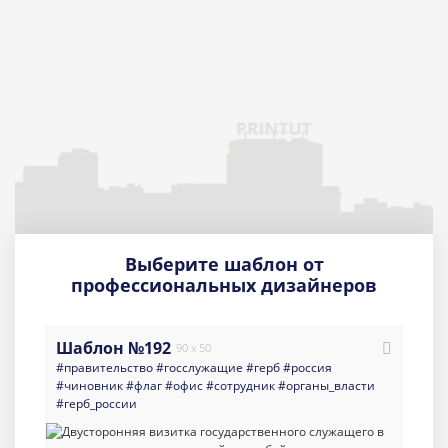
Выберите шаблон от
профессиональных дизайнеров
Шаблон №192
90 x 50
#правительство
#госслужащие
#герб
#россия
#чиновник
#флаг
#офис
#сотрудник
#органы_власти
#герб_россии