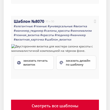
Шаблон №8070
90 x 50
#элегантные
#темные
#универсальные
#визитка
#маникюр_педикюр
#салоны_красоты
#минимализм
#темная_визитка
#красоты
#педикюр
#маникюр
#визитная_карточка
#шаблон_визитки
заказать печать
заказать дизайн
визиток
по шаблону
Смотреть все шаблоны