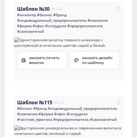
Шаблон №30
90 x 50
#инженер
#бизнес
#бренд
#индивидуальный_предприниматель
#компания
#фирма
#офис
#сотрудник
#предприниматель
#самозанятый
заказать печать
заказать дизайн
визиток
по шаблону
Шаблон №115
90 x 50
#бизнес
#бренд
#индивидуальный_предприниматель
#компания
#фирма
#офис
#сотрудник
#частная_практика
#предприниматель
#самозанятый