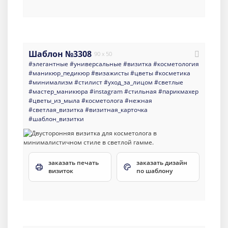
Шаблон №3308
90 x 50
#элегантные
#универсальные
#визитка
#косметология
#маникюр_педикюр
#визажисты
#цветы
#косметика
#минимализм
#стилист
#уход_за_лицом
#светлые
#мастер_маникюра
#instagram
#стильная
#парикмахер
#цветы_из_мыла
#косметолога
#нежная
#светлая_визитка
#визитная_карточка
#шаблон_визитки
заказать печать
заказать дизайн
визиток
по шаблону