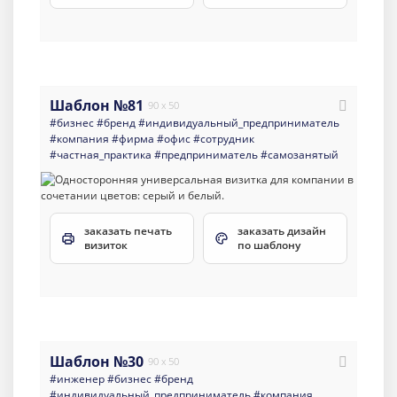
Шаблон №81
90 x 50
#бизнес
#бренд
#индивидуальный_предприниматель
#компания
#фирма
#офис
#сотрудник
#частная_практика
#предприниматель
#самозанятый
заказать печать
заказать дизайн
визиток
по шаблону
Шаблон №30
90 x 50
#инженер
#бизнес
#бренд
#индивидуальный_предприниматель
#компания