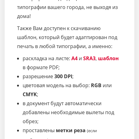
типографии вашего города, не выходя из
дома!
Также Вам доступен к скачиванию
шаблон, который будет адаптирован под
печать в любой типографии, а именно:
раскладка на листе:
A4
и
SRA3
,
шаблон
в формате PDF;
разрешение
300 DPI
;
цветовая модель на выбор:
RGB
или
CMYK
;
в документ будут автоматически
добавлены необходимые вылеты под
обрез;
проставлены
метки реза
(если