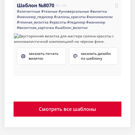
Шаблон №8070
90 x 50
#элегантные
#темные
#универсальные
#визитка
#маникюр_педикюр
#салоны_красоты
#минимализм
#темная_визитка
#красоты
#педикюр
#маникюр
#визитная_карточка
#шаблон_визитки
заказать печать
заказать дизайн
визиток
по шаблону
Смотреть все шаблоны