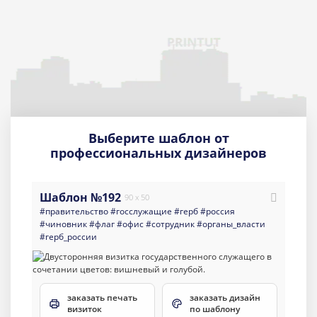
Выберите шаблон от
профессиональных дизайнеров
Шаблон №192
90 x 50
#правительство
#госслужащие
#герб
#россия
#чиновник
#флаг
#офис
#сотрудник
#органы_власти
#герб_россии
заказать печать
заказать дизайн
визиток
по шаблону