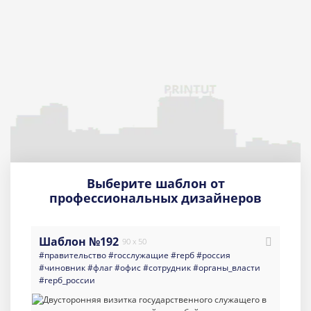
Выберите шаблон от
профессиональных дизайнеров
Шаблон №192
90 x 50
#правительство
#госслужащие
#герб
#россия
#чиновник
#флаг
#офис
#сотрудник
#органы_власти
#герб_россии