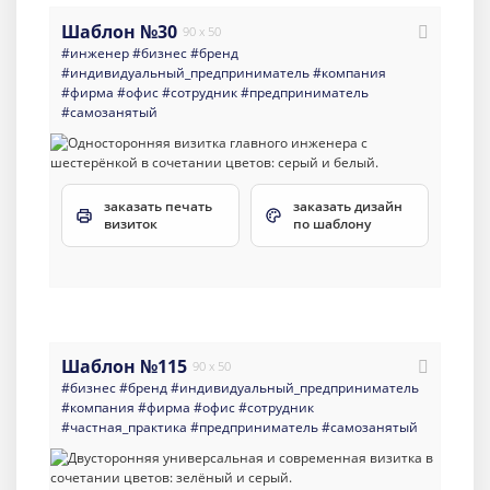
Шаблон №30
90 x 50
#инженер
#бизнес
#бренд
#индивидуальный_предприниматель
#компания
#фирма
#офис
#сотрудник
#предприниматель
#самозанятый
заказать печать
заказать дизайн
визиток
по шаблону
Шаблон №115
90 x 50
#бизнес
#бренд
#индивидуальный_предприниматель
#компания
#фирма
#офис
#сотрудник
#частная_практика
#предприниматель
#самозанятый