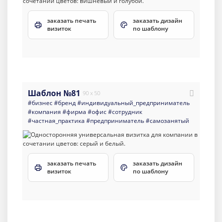
заказать печать
заказать дизайн
визиток
по шаблону
Шаблон №81
90 x 50
#бизнес
#бренд
#индивидуальный_предприниматель
#компания
#фирма
#офис
#сотрудник
#частная_практика
#предприниматель
#самозанятый
заказать печать
заказать дизайн
визиток
по шаблону