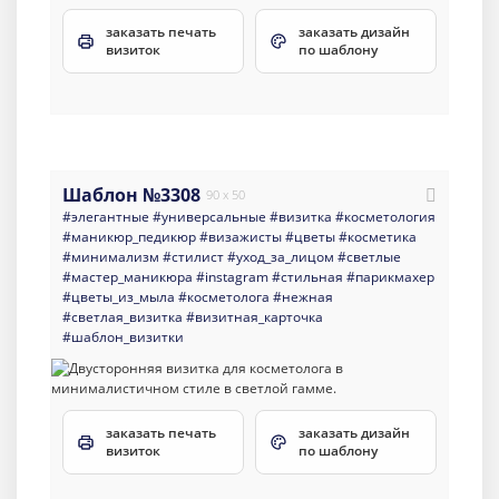
заказать печать
заказать дизайн
визиток
по шаблону
Шаблон №3308
90 x 50
#элегантные
#универсальные
#визитка
#косметология
#маникюр_педикюр
#визажисты
#цветы
#косметика
#минимализм
#стилист
#уход_за_лицом
#светлые
#мастер_маникюра
#instagram
#стильная
#парикмахер
#цветы_из_мыла
#косметолога
#нежная
#светлая_визитка
#визитная_карточка
#шаблон_визитки
заказать печать
заказать дизайн
визиток
по шаблону