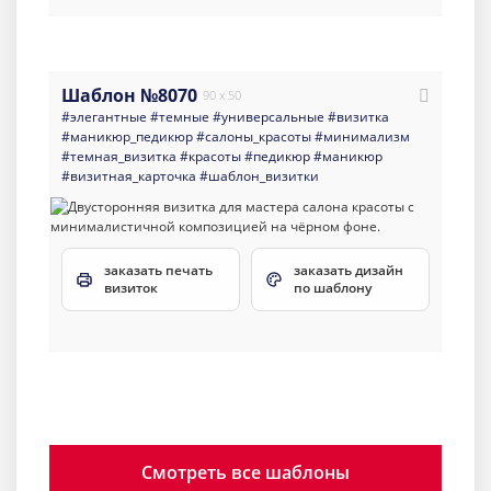
Шаблон №8070
90 x 50
#элегантные
#темные
#универсальные
#визитка
#маникюр_педикюр
#салоны_красоты
#минимализм
#темная_визитка
#красоты
#педикюр
#маникюр
#визитная_карточка
#шаблон_визитки
заказать печать
заказать дизайн
визиток
по шаблону
Смотреть все шаблоны