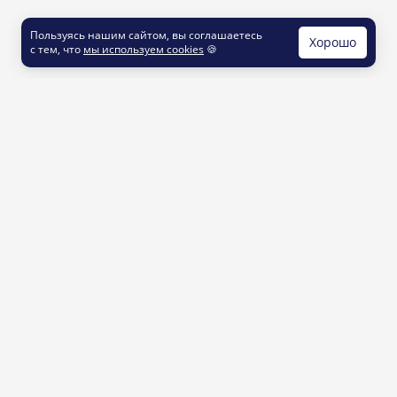
Пользуясь нашим сайтом, вы соглашаетесь
Хорошо
с тем, что
мы используем cookies
🍪
КОНТАКТЫ
info@printut.com
8 800 200 77 23
О СЕРВИСЕ
Как это работает