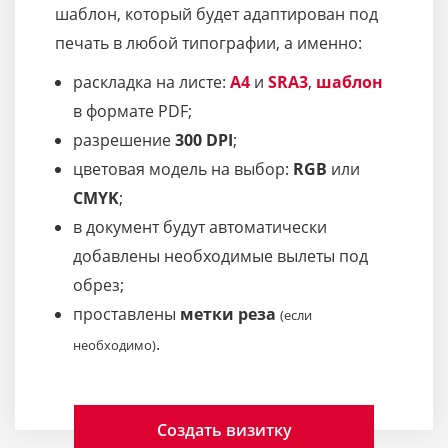
шаблон, который будет адаптирован под
печать в любой типографии, а именно:
раскладка на листе:
A4
и
SRA3
,
шаблон
в формате PDF;
разрешение
300 DPI
;
цветовая модель на выбор:
RGB
или
CMYK
;
в документ будут автоматически
добавлены необходимые вылеты под
обрез;
проставлены
метки реза
(если
.
необходимо)
Создать визитку