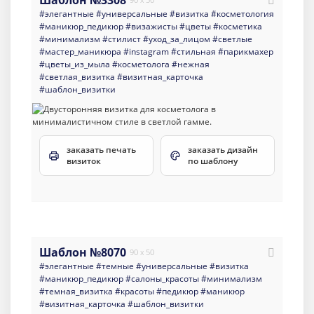
#элегантные
#универсальные
#визитка
#косметология
#маникюр_педикюр
#визажисты
#цветы
#косметика
#минимализм
#стилист
#уход_за_лицом
#светлые
#мастер_маникюра
#instagram
#стильная
#парикмахер
#цветы_из_мыла
#косметолога
#нежная
#светлая_визитка
#визитная_карточка
#шаблон_визитки
заказать печать
заказать дизайн
визиток
по шаблону
Шаблон №8070
90 x 50
#элегантные
#темные
#универсальные
#визитка
#маникюр_педикюр
#салоны_красоты
#минимализм
#темная_визитка
#красоты
#педикюр
#маникюр
#визитная_карточка
#шаблон_визитки