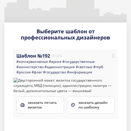
Выберите шаблон от
профессиональных дизайнеров
Шаблон №192
90 x 50
#консервативные
#яркие
#государственные
#министерство
#администрация
#светлые
#герб
#россия
#флаг
#государство
#информация
заказать печать
заказать дизайн
визиток
по шаблону