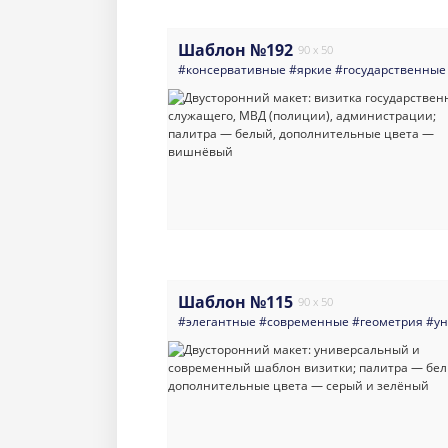
Шаблон №192
90 x 50
#консервативные
#яркие
#государственные
Шаблон №115
90 x 50
#элегантные
#современные
#геометрия
#ун