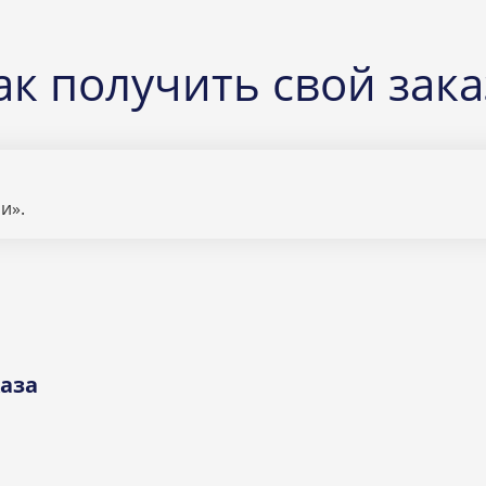
ак получить свой зака
и».
аза