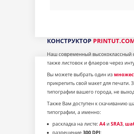
КОНСТРУКТОР
PRINTUT.CO
Наш современный высококлассный се
также листовок и флаеров через инт
Вы можете выбрать один из
множес
прикрепить свой макет для печати.
типографии вашего города, не выход
Также Вам доступен к скачиванию ш
типографии, а именно:
раскладка на листе:
A4
и
SRA3
,
ша
разрешение
300 DPI
;