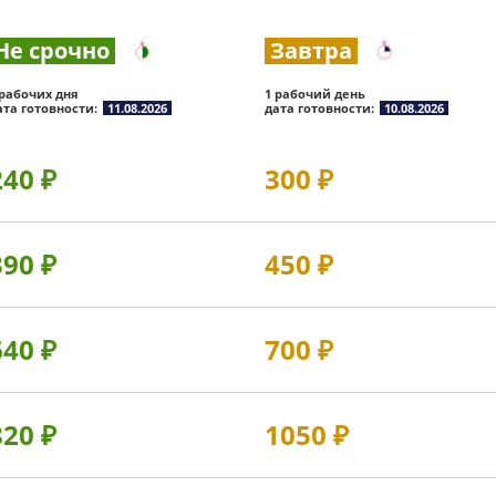
Не срочно
Завтра
 рабочих дня
1 рабочий день
ата готовности:
11.08.2026
дата готовности:
10.08.2026
240
₽
300
₽
390
₽
450
₽
640
₽
700
₽
820
₽
1050
₽