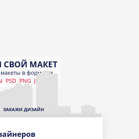
 СВОЙ МАКЕТ
макеты в форматах
I
PSD
PNG
JPEG
КИ
а
ЗАКАЖИ ДИЗАЙН
зайнеров