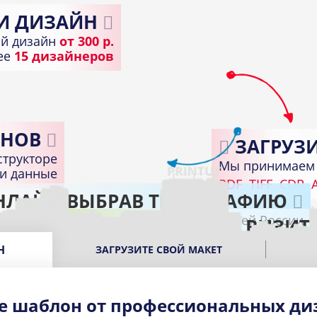
И ДИЗАЙН
й дизайн
от 300 р.
лее
15 дизайнеров
НОВ
ЗАГРУЗИ
структоре
Мы принимаем 
ди данные
PDF
TIFF
CDR
A
НЛАЙН ВЫБРАВ ТИПОГРАФИЮ
Доставка по всей России
ПОЛУЧИТЕ ГОТОВЫЕ ВИЗИТ
В подходящем пункте выдачи вашего город
Н
ЗАГРУЗИТЕ СВОЙ МАКЕТ
е шаблон от профессиональных ди