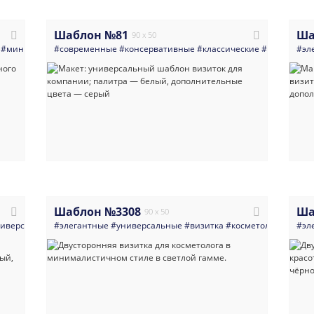
Шаблон №81
Ша
90 x 50
#министерство
#современные
#администрация
#консервативные
#светлые
#герб
#классические
#россия
#флаг
#универсал
#государ
#эл
Шаблон №3308
Ша
90 x 50
иверсальные
#элегантные
#многоцелевые
#универсальные
#светлые
#современный
#визитка
#косметология
#универсальный
#ман
#эл