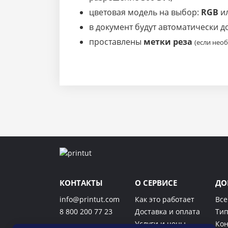
цветовая модель на выбор:
RGB
и
в документ будут автоматически 
проставлены
метки реза
(если нео
КОНТАКТЫ
О СЕРВИСЕ
ДО
info@printut.com
Как это работает
Все
8 800 200 77 23
Доставка и оплата
Тип
Услуги и цены
Кон