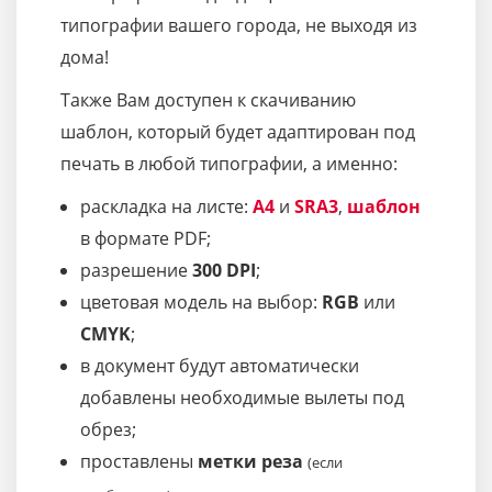
типографии вашего города, не выходя из
дома!
Также Вам доступен к скачиванию
шаблон, который будет адаптирован под
печать в любой типографии, а именно:
раскладка на листе:
A4
и
SRA3
,
шаблон
в формате PDF;
разрешение
300 DPI
;
цветовая модель на выбор:
RGB
или
CMYK
;
в документ будут автоматически
добавлены необходимые вылеты под
обрез;
проставлены
метки реза
(если