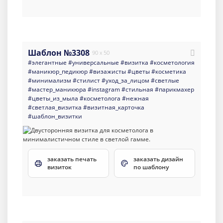
Шаблон №3308
90 x 50
#элегантные
#универсальные
#визитка
#косметология
#маникюр_педикюр
#визажисты
#цветы
#косметика
#минимализм
#стилист
#уход_за_лицом
#светлые
#мастер_маникюра
#instagram
#стильная
#парикмахер
#цветы_из_мыла
#косметолога
#нежная
#светлая_визитка
#визитная_карточка
#шаблон_визитки
заказать печать
заказать дизайн
визиток
по шаблону