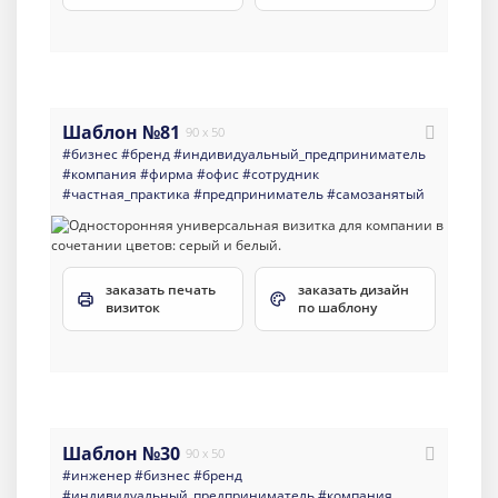
Шаблон №81
90 x 50
#бизнес
#бренд
#индивидуальный_предприниматель
#компания
#фирма
#офис
#сотрудник
#частная_практика
#предприниматель
#самозанятый
заказать печать
заказать дизайн
визиток
по шаблону
Шаблон №30
90 x 50
#инженер
#бизнес
#бренд
#индивидуальный_предприниматель
#компания