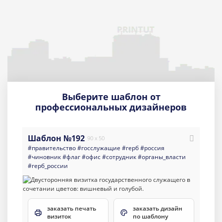
Выберите шаблон от
профессиональных дизайнеров
Шаблон №192
90 x 50
#правительство
#госслужащие
#герб
#россия
#чиновник
#флаг
#офис
#сотрудник
#органы_власти
#герб_россии
заказать печать
заказать дизайн
визиток
по шаблону