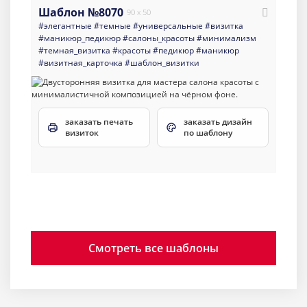
Шаблон №8070
90 x 50
#элегантные
#темные
#универсальные
#визитка
#маникюр_педикюр
#салоны_красоты
#минимализм
#темная_визитка
#красоты
#педикюр
#маникюр
#визитная_карточка
#шаблон_визитки
заказать печать
заказать дизайн
визиток
по шаблону
Смотреть все шаблоны