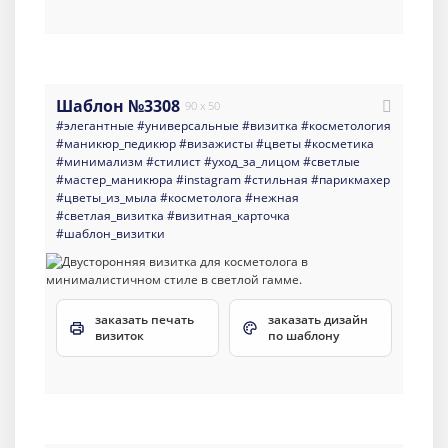
Шаблон №3308
90 x 50
#элегантные
#универсальные
#визитка
#косметология
#маникюр_педикюр
#визажисты
#цветы
#косметика
#минимализм
#стилист
#уход_за_лицом
#светлые
#мастер_маникюра
#instagram
#стильная
#парикмахер
#цветы_из_мыла
#косметолога
#нежная
#светлая_визитка
#визитная_карточка
#шаблон_визитки
заказать печать
заказать дизайн
визиток
по шаблону