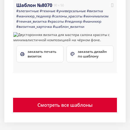
Шаблон №8070
90 x 50
#элегантные
#темные
#универсальные
#визитка
#маникюр_педикюр
#салоны_красоты
#минимализм
#темная_визитка
#красоты
#педикюр
#маникюр
#визитная_карточка
#шаблон_визитки
заказать печать
заказать дизайн
визиток
по шаблону
Смотреть все шаблоны