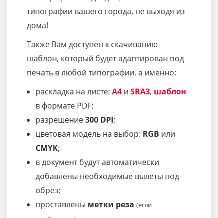
типографии вашего города, не выходя из
дома!
Также Вам доступен к скачиванию
шаблон, который будет адаптирован под
печать в любой типографии, а именно:
раскладка на листе:
A4
и
SRA3
,
шаблон
в формате PDF;
разрешение
300 DPI
;
цветовая модель на выбор:
RGB
или
CMYK
;
в документ будут автоматически
добавлены необходимые вылеты под
обрез;
проставлены
метки реза
(если