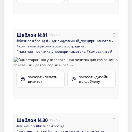
Шаблон №81
90 x 50
#бизнес
#бренд
#индивидуальный_предприниматель
#компания
#фирма
#офис
#сотрудник
#частная_практика
#предприниматель
#самозанятый
заказать печать
заказать дизайн
визиток
по шаблону
Шаблон №30
90 x 50
#инженер
#бизнес
#бренд
#индивидуальный_предприниматель
#компания