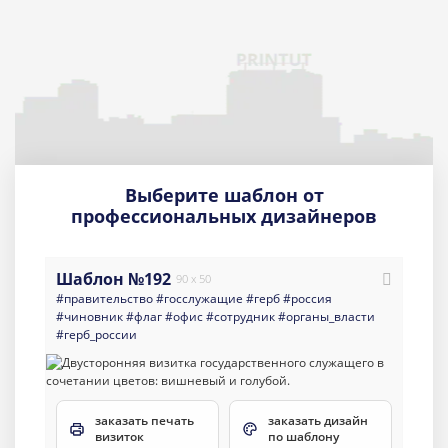
Выберите шаблон от
профессиональных дизайнеров
Шаблон №192
90 x 50
#правительство
#госслужащие
#герб
#россия
#чиновник
#флаг
#офис
#сотрудник
#органы_власти
#герб_россии
заказать печать
заказать дизайн
визиток
по шаблону