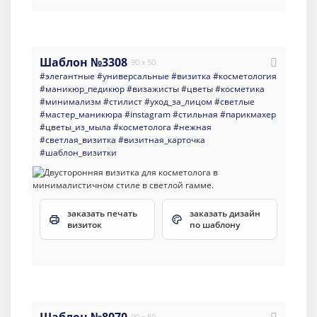
Шаблон №3308
90 x 50
#элегантные
#универсальные
#визитка
#косметология
#маникюр_педикюр
#визажисты
#цветы
#косметика
#минимализм
#стилист
#уход_за_лицом
#светлые
#мастер_маникюра
#instagram
#стильная
#парикмахер
#цветы_из_мыла
#косметолога
#нежная
#светлая_визитка
#визитная_карточка
#шаблон_визитки
заказать печать
заказать дизайн
визиток
по шаблону
90 x 50