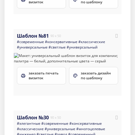
визиток
по шаблону
Шаблон №81
90 x 50
#современные
#консервативные
#классические
#универсальные
#светлые
#универсальный
заказать печать
заказать дизайн
визиток
по шаблону
Шаблон №30
90 x 50
#элегантные
#современные
#консервативные
#классические
#универсальные
#многоцелевые
#инженер
#светлые
#завод
#современный