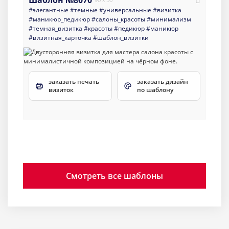
Шаблон №8070
#элегантные
#темные
#универсальные
#визитка
#маникюр_педикюр
#салоны_красоты
#минимализм
#темная_визитка
#красоты
#педикюр
#маникюр
#визитная_карточка
#шаблон_визитки
заказать печать
заказать дизайн
визиток
по шаблону
Смотреть все шаблоны