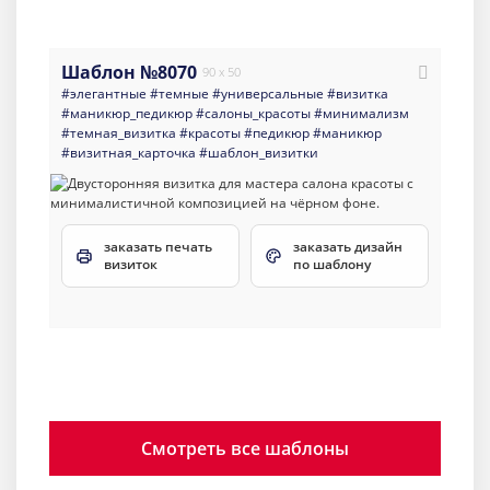
Шаблон №8070
90 x 50
#элегантные
#темные
#универсальные
#визитка
#маникюр_педикюр
#салоны_красоты
#минимализм
#темная_визитка
#красоты
#педикюр
#маникюр
#визитная_карточка
#шаблон_визитки
заказать печать
заказать дизайн
визиток
по шаблону
Смотреть все шаблоны