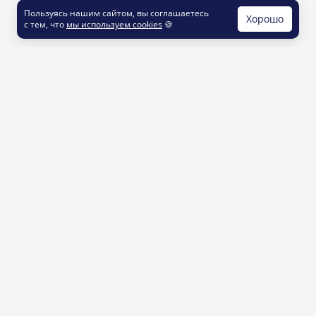
Пользуясь нашим сайтом, вы соглашаетесь
Хорошо
с тем, что
мы используем cookies
🍪
КОНТАКТЫ
info@printut.com
8 800 200 77 23
О СЕРВИСЕ
Как это работает
Доставка и оплата