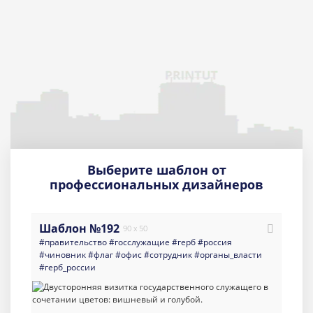
Выберите шаблон от
профессиональных дизайнеров
Шаблон №192
90 x 50
#правительство
#госслужащие
#герб
#россия
#чиновник
#флаг
#офис
#сотрудник
#органы_власти
#герб_россии