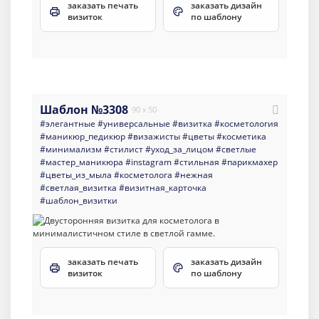
заказать печать
заказать дизайн
визиток
по шаблону
Шаблон №3308
90 x 50
#элегантные
#универсальные
#визитка
#косметология
#маникюр_педикюр
#визажисты
#цветы
#косметика
#минимализм
#стилист
#уход_за_лицом
#светлые
#мастер_маникюра
#instagram
#стильная
#парикмахер
#цветы_из_мыла
#косметолога
#нежная
#светлая_визитка
#визитная_карточка
#шаблон_визитки
заказать печать
заказать дизайн
визиток
по шаблону