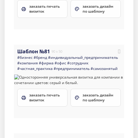
заказать печать
заказать дизайн
визиток
по шаблону
Шаблон №81
90 x 50
#бизнес
#бренд
#индивидуальный_предприниматель
#компания
#фирма
#офис
#сотрудник
#частная_практика
#предприниматель
#самозанятый
заказать печать
заказать дизайн
визиток
по шаблону