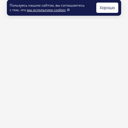
Пользуясь нашим сайтом, вы соглашаетесь
Хорошо
с тем, что
мы используем cookies
🍪
КОНТАКТЫ
info@printut.com
8 800 200 77 23
О СЕРВИСЕ
Как это работает
Доставка и оплата