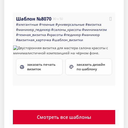
Шаблон №8070
90 x 50
#элегантные
#темные
#универсальные
#визитка
#маникюр_педикюр
#салоны_красоты
#минимализм
#темная_визитка
#красоты
#педикюр
#маникюр
#визитная_карточка
#шаблон_визитки
заказать печать
заказать дизайн
визиток
по шаблону
Смотреть все шаблоны