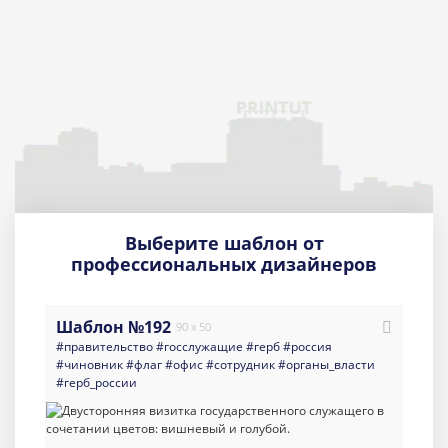
Выберите шаблон от
профессиональных дизайнеров
Шаблон №192
90 x 50
#правительство
#госслужащие
#герб
#россия
#чиновник
#флаг
#офис
#сотрудник
#органы_власти
#герб_россии