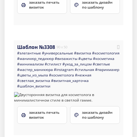
заказать печать
заказать дизайн
визиток
по шаблону
Шаблон №3308
90 x 50
#элегантные
#универсальные
#визитка
#косметология
#маникюр_педикюр
#визажисты
#цветы
#косметика
#минимализм
#стилист
#уход_за_лицом
#светлые
#мастер_маникюра
#instagram
#стильная
#парикмахер
#цветы_из_мыла
#косметолога
#нежная
#светлая_визитка
#визитная_карточка
#шаблон_визитки
заказать печать
заказать дизайн
визиток
по шаблону