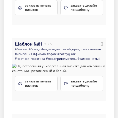
заказать печать
заказать дизайн
визиток
по шаблону
Шаблон №81
90 x 50
#бизнес
#бренд
#индивидуальный_предприниматель
#компания
#фирма
#офис
#сотрудник
#частная_практика
#предприниматель
#самозанятый
заказать печать
заказать дизайн
визиток
по шаблону