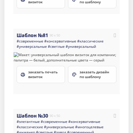
визиток
по шаблону
Шаблон №81
90 x 50
#современные
#консервативные
#классические
#универсальные
#светлые
#универсальный
заказать печать
заказать дизайн
визиток
по шаблону
Шаблон №30
90 x 50
#элегантные
#современные
#консервативные
#классические
#универсальные
#многоцелевые
#инженер
#светлые
#завод
#современный