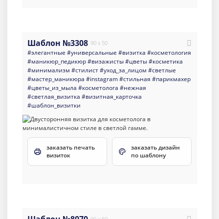
Шаблон №3308
90 x 50
#элегантные
#универсальные
#визитка
#косметология
#маникюр_педикюр
#визажисты
#цветы
#косметика
#минимализм
#стилист
#уход_за_лицом
#светлые
#мастер_маникюра
#instagram
#стильная
#парикмахер
#цветы_из_мыла
#косметолога
#нежная
#светлая_визитка
#визитная_карточка
#шаблон_визитки
заказать печать
заказать дизайн
визиток
по шаблону
90 x 50