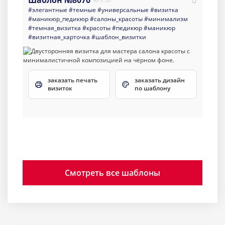
Шаблон №8070
#элегантные
#темные
#универсальные
#визитка
#маникюр_педикюр
#салоны_красоты
#минимализм
#темная_визитка
#красоты
#педикюр
#маникюр
#визитная_карточка
#шаблон_визитки
заказать печать
заказать дизайн
визиток
по шаблону
Смотреть все шаблоны