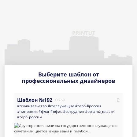
Выберите шаблон от
профессиональных дизайнеров
Шаблон №192
90 x 50
#правительство
#госслужащие
#герб
#россия
#чиновник
#флаг
#офис
#сотрудник
#органы_власти
#герб_россии