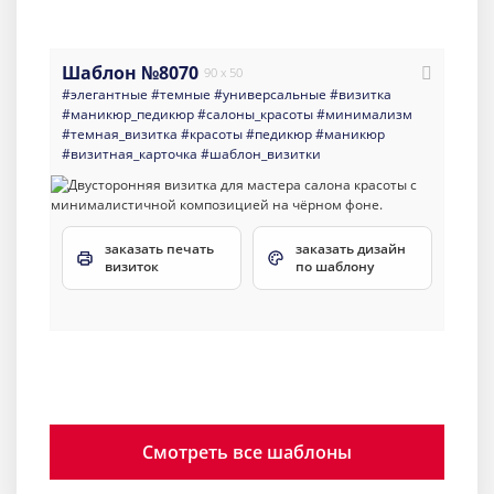
Шаблон №8070
90 x 50
#элегантные
#темные
#универсальные
#визитка
#маникюр_педикюр
#салоны_красоты
#минимализм
#темная_визитка
#красоты
#педикюр
#маникюр
#визитная_карточка
#шаблон_визитки
заказать печать
заказать дизайн
визиток
по шаблону
Смотреть все шаблоны