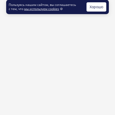
Пользуясь нашим сайтом, вы соглашаетесь
Хорошо
с тем, что
мы используем cookies
🍪
КОНТАКТЫ
info@printut.com
8 800 200 77 23
О СЕРВИСЕ
Как это работает
Доставка и оплата