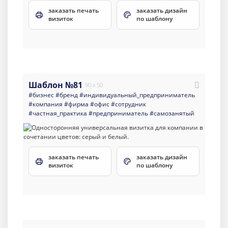
заказать печать
заказать дизайн
визиток
по шаблону
Шаблон №81
90 x 50
#бизнес
#бренд
#индивидуальный_предприниматель
#компания
#фирма
#офис
#сотрудник
#частная_практика
#предприниматель
#самозанятый
заказать печать
заказать дизайн
визиток
по шаблону