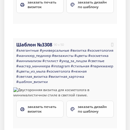
заказать печать
заказать дизайн
визиток
по шаблону
Шаблон №3308
90 x 50
#элегантные
#универсальные
#визитка
#косметология
#маникюр_педикюр
#визажисты
#цветы
#косметика
#минимализм
#стилист
#уход_за_лицом
#светлые
#мастер_маникюра
#instagram
#стильная
#парикмахер
#цветы_из_мыла
#косметолога
#нежная
#светлая_визитка
#визитная_карточка
#шаблон_визитки
заказать печать
заказать дизайн
визиток
по шаблону