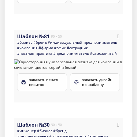
Шаблон №81
90 x 50
#бизнес
#бренд
#индивидуальный_предприниматель
#компания
#фирма
#офис
#сотрудник
#частная_практика
#предприниматель
#самозанятый
заказать печать
заказать дизайн
визиток
по шаблону
Шаблон №30
90 x 50
#инженер
#бизнес
#бренд
#индивидуальный_предприниматель
#компания