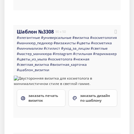
Шаблон №3308
90 x 50
#элегантные
#универсальные
#визитка
#косметология
#маникюр_педикюр
#визажисты
#цветы
#косметика
#минимализм
#стилист
#уход_за_лицом
#светлые
#мастер_маникюра
#instagram
#стильная
#парикмахер
#цветы_из_мыла
#косметолога
#нежная
#светлая_визитка
#визитная_карточка
#шаблон_визитки
заказать печать
заказать дизайн
визиток
по шаблону