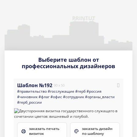
Выберите шаблон от
профессиональных дизайнеров
Шаблон №192
90 x 50
#правительство
#госслужащие
#герб
#россия
#чиновник
#флаг
#офис
#сотрудник
#органы_власти
#герб_россии
заказать печать
заказать дизайн
визиток
по шаблону