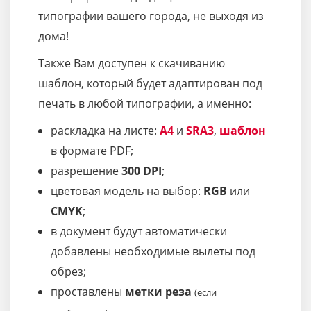
типографии вашего города, не выходя из
дома!
Также Вам доступен к скачиванию
шаблон, который будет адаптирован под
печать в любой типографии, а именно:
раскладка на листе:
A4
и
SRA3
,
шаблон
в формате PDF;
разрешение
300 DPI
;
цветовая модель на выбор:
RGB
или
CMYK
;
в документ будут автоматически
добавлены необходимые вылеты под
обрез;
проставлены
метки реза
(если