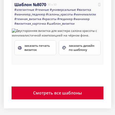
Шаблон №8070
90 x 50
#элегантные
#темные
#универсальные
#визитка
#маникюр_педикюр
#салоны_красоты
#минимализм
#темная_визитка
#красоты
#педикюр
#маникюр
#визитная_карточка
#шаблон_визитки
заказать печать
заказать дизайн
визиток
по шаблону
Смотреть все шаблоны