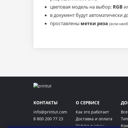
цветовая модель на выбор:
RGB
и
в документ будут автоматически 
проставлены
метки реза
(если нео
КОНТАКТЫ
О СЕРВИСЕ
ДО
info@printut.com
Как это работает
Все
8 800 200 77 23
Доставка и оплата
Тип
Услуги и цены
Кон