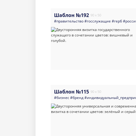
Шаблон №192
90 x 50
#правительство
#госслужащие
#герб
#росси
Шаблон №115
90 x 50
#бизнес
#бренд
#индивидуальный_предпри