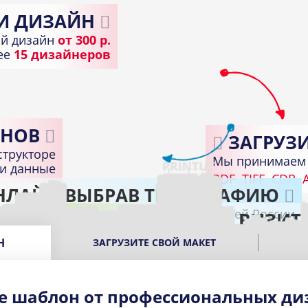
И ДИЗАЙН
й дизайн
от 300 р.
лее
15 дизайнеров
НОВ
ЗАГРУЗИ
структоре
Мы принимаем 
ди данные
PDF
TIFF
CDR
A
НЛАЙН ВЫБРАВ ТИПОГРАФИЮ
Доставка по всей России
ПОЛУЧИТЕ ГОТОВЫЕ ВИЗИТ
В подходящем пункте выдачи вашего город
Н
ЗАГРУЗИТЕ СВОЙ МАКЕТ
е шаблон от профессиональных ди