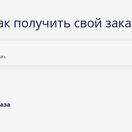
ак получить свой зака
и».
аза