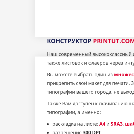
КОНСТРУКТОР
PRINTUT.CO
Наш современный высококлассный се
также листовок и флаеров через инт
Вы можете выбрать один из
множес
прикрепить свой макет для печати.
типографии вашего города, не выход
Также Вам доступен к скачиванию ш
типографии, а именно:
раскладка на листе:
A4
и
SRA3
,
ша
разрешение
300 DPI
;