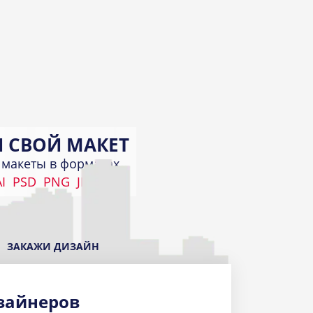
 СВОЙ МАКЕТ
макеты в форматах
I
PSD
PNG
JPEG
КИ
а
ЗАКАЖИ ДИЗАЙН
зайнеров