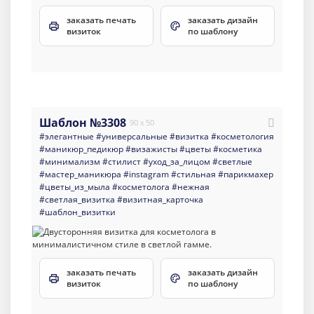
заказать печать
заказать дизайн
визиток
по шаблону
Шаблон №3308
90 x 50
#элегантные
#универсальные
#визитка
#косметология
#маникюр_педикюр
#визажисты
#цветы
#косметика
#минимализм
#стилист
#уход_за_лицом
#светлые
#мастер_маникюра
#instagram
#стильная
#парикмахер
#цветы_из_мыла
#косметолога
#нежная
#светлая_визитка
#визитная_карточка
#шаблон_визитки
заказать печать
заказать дизайн
визиток
по шаблону