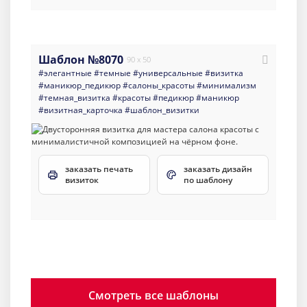
Шаблон №8070
90 x 50
#элегантные
#темные
#универсальные
#визитка
#маникюр_педикюр
#салоны_красоты
#минимализм
#темная_визитка
#красоты
#педикюр
#маникюр
#визитная_карточка
#шаблон_визитки
заказать печать
заказать дизайн
визиток
по шаблону
Смотреть все шаблоны