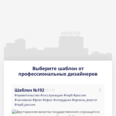
Выберите шаблон от
профессиональных дизайнеров
Шаблон №192
90 x 50
#правительство
#госслужащие
#герб
#россия
#чиновник
#флаг
#офис
#сотрудник
#органы_власти
#герб_россии