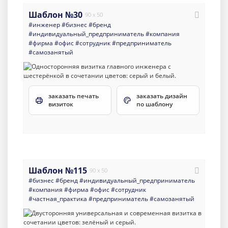
Шаблон №30
90 x 50
#инженер
#бизнес
#бренд
#индивидуальный_предприниматель
#компания
#фирма
#офис
#сотрудник
#предприниматель
#самозанятый
заказать печать
заказать дизайн
визиток
по шаблону
Шаблон №115
90 x 50
#бизнес
#бренд
#индивидуальный_предприниматель
#компания
#фирма
#офис
#сотрудник
#частная_практика
#предприниматель
#самозанятый