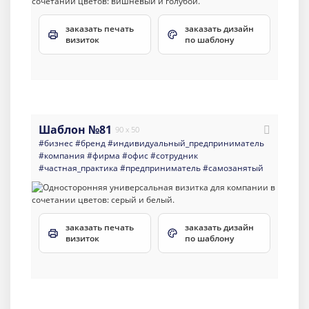
заказать печать
заказать дизайн
визиток
по шаблону
Шаблон №81
90 x 50
#бизнес
#бренд
#индивидуальный_предприниматель
#компания
#фирма
#офис
#сотрудник
#частная_практика
#предприниматель
#самозанятый
заказать печать
заказать дизайн
визиток
по шаблону