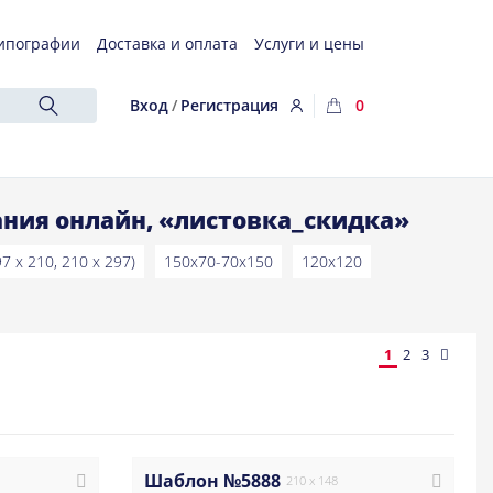
ипографии
Доставка и оплата
Услуги и цены
Вход
/
Регистрация
0
ния онлайн, «листовка_скидка»
97 x 210, 210 x 297)
150x70-70x150
120x120
1
2
3
Шаблон №5888
210 x 148