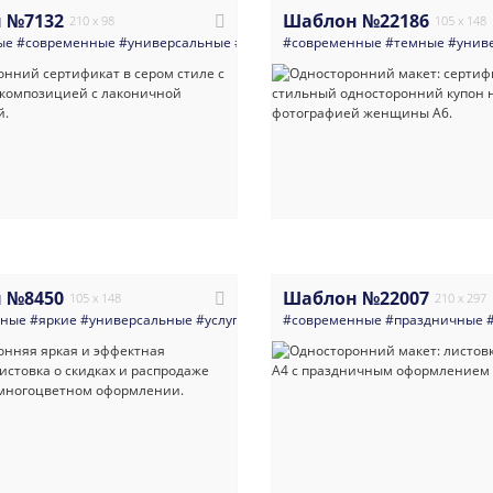
 №7132
Шаблон №22186
210 x 98
105 x 148
ые
#современные
#универсальные
#услуги_для_бизнеса
#современные
#хенд_мейд
#темные
#унив
#под
 №8450
Шаблон №22007
105 x 148
210 x 297
нные
#яркие
#универсальные
#услуги_для_бизнеса
#современные
#реклама
#праздничные
#одежда_обу