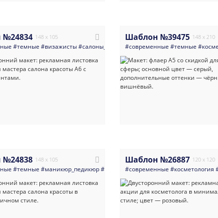
 №24834
Шаблон №39475
148 x 105
148 x 210
нные
#темные
#визажисты
#салоны_красоты
#современные
#минимализм
#темные
#скидки
#косм
#нар
 №24838
Шаблон №26887
148 x 105
120 x 120
нные
#темные
#маникюр_педикюр
#салоны_красоты
#современные
#минимализм
#косметология
#скидк