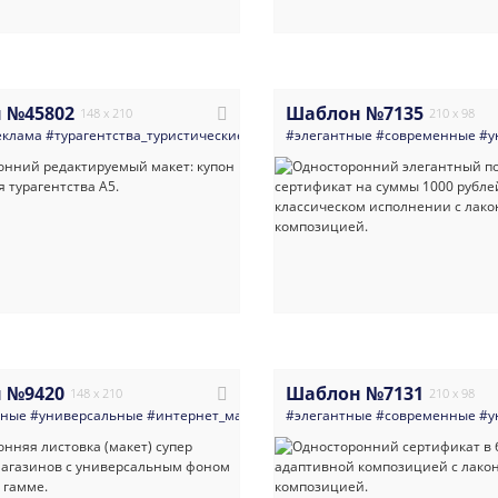
 №45802
Шаблон №7135
148 x 210
210 x 98
еклама
#турагентства_туристические_компании
#элегантные
#путешествия
#современные
#флаер
#ли
#у
 №9420
Шаблон №7131
148 x 210
210 x 98
нные
#универсальные
#интернет_магазины
#элегантные
#одежда_обувь_сумки_и_аксес
#современные
#у