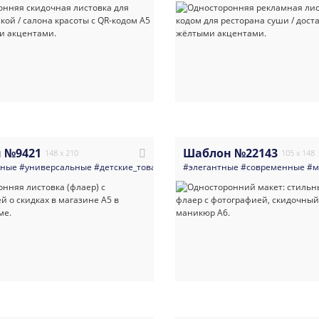
 №9421
Шаблон №22143
148 x 210
105 x 148
нные
#универсальные
#детские_товары
#одежда_обувь_сумки_и_аксессуар
#элегантные
#современные
#м