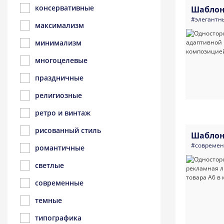
консервативные
Шаблон
#элегантн
максимализм
минимализм
многоцелевые
праздничные
религиозные
ретро и винтаж
рисованный стиль
Шаблон
#совреме
романтичные
светлые
современные
темные
типографика