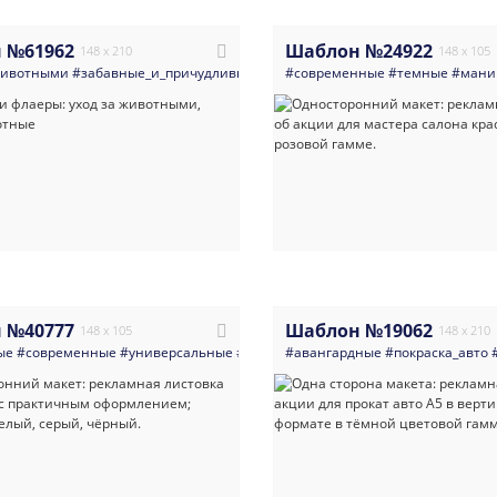
 №61962
Шаблон №24922
148 x 210
148 x 105
животными
#забавные_и_причудливые
#яркие
#современные
#животные
#темные
#собаки
#груми
#мани
 №40777
Шаблон №19062
148 x 105
148 x 210
ые
#современные
#универсальные
#косметология
#авангардные
#салоны_красоты
#покраска_авто
#ски