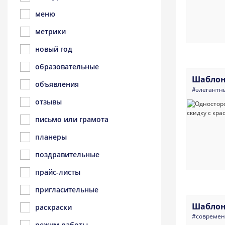
меню
метрики
новый год
образовательные
Шаблон
объявления
#элегантн
отзывы
письмо или грамота
планеры
поздравительные
прайс-листы
пригласительные
Шаблон
раскраски
#совреме
режим работы