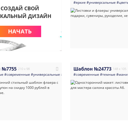
#яркие
#универсальные
#цвет
СОЗДАЙ СВОЙ
КАЛЬНЫЙ ДИЗАЙН
НАЧАТЬ
 №7755
Шаблон №24773
210 x 98
148 x 105
ые
#современные
#универсальные
#реклама
#современные
#салоны_красоты
#темные
#одежда_о
#мани