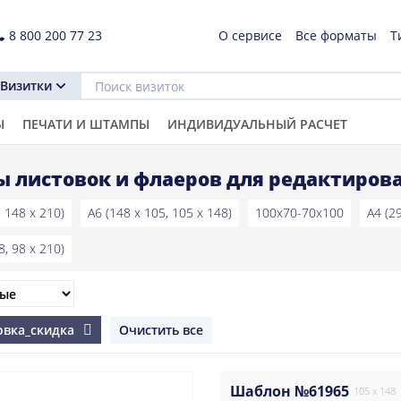
8 800 200 77 23
О сервисе
Все форматы
Т
Визитки
Ы
ПЕЧАТИ И ШТАМПЫ
ИНДИВИДУАЛЬНЫЙ РАСЧЕТ
 листовок и флаеров для редактирова
, 148 x 210)
A6 (148 x 105, 105 x 148)
100x70-70x100
A4 (2
8, 98 x 210)
товка_скидка
Очистить все
Шаблон №61965
105 x 148