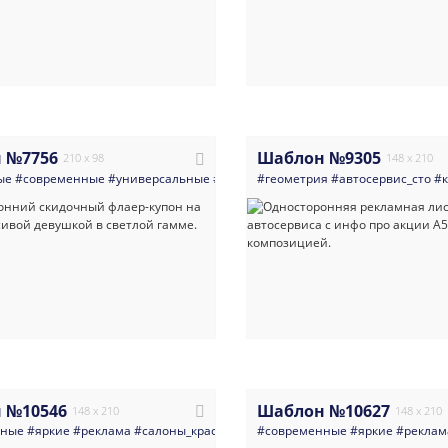
 №7756
Шаблон №9305
210 x 98
148 x 210
ые
#современные
#универсальные
#реклама
#геометрия
#салоны_красоты
#автосервис_сто
#одежда_о
#к
 №10546
Шаблон №10627
148 x 210
148 x 210
нные
#яркие
#реклама
#салоны_красоты
#солярий_студия_загара
#современные
#яркие
#парикм
#реклам