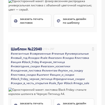
заказать печать
заказать дизайн
листовок
по шаблону
Шаблон №22040
210 x 297
#элегантные
#современные
#темные
#универсальные
#новый_год
#скидки
#sale
#магазин
#скидка
#листовка
#акция
#black_friday
#черная_пятница
#новогодние_скидки
#магазин_косметики
#скидочная_листовка
#клиентам
#купон_на_скидку
#листовка_скидка
#шопинг
#акции_и_скидки
#black_friday_черная_пятница
#праздничные_скидки
#скидки_в_честь_открытия
#sale_flyer
#black
#mega_sale
заказать печать
заказать дизайн