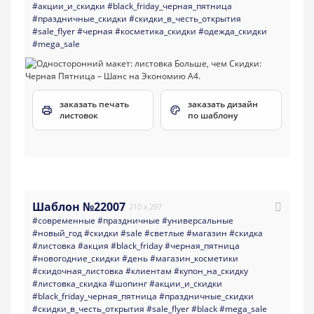
#акции_и_скидки
#black_friday_черная_пятница
#праздничные_скидки
#скидки_в_честь_открытия
#sale_flyer
#черная
#косметика_скидки
#одежда_скидки
#mega_sale
заказать печать
заказать дизайн
листовок
по шаблону
Шаблон №22007
210 x 297
#современные
#праздничные
#универсальные
#новый_год
#скидки
#sale
#светлые
#магазин
#скидка
#листовка
#акция
#black_friday
#черная_пятница
#новогодние_скидки
#день
#магазин_косметики
#скидочная_листовка
#клиентам
#купон_на_скидку
#листовка_скидка
#шопинг
#акции_и_скидки
#black_friday_черная_пятница
#праздничные_скидки
#скидки_в_честь_открытия
#sale_flyer
#black
#mega_sale