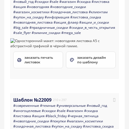
#новый_год
#скидки
#sale
#магазин
#скидка
#листовка
#акция
#новогодняя
#новогодние_скидки
#магазин_косметики
#скидочная_листовка
#клиентам
#купон_на_скидку
#информация
#листовка_скидка
#новогодняя_листовка
#акция_флаер
#акции_и_скидки
#big_sale
#праздничные_скидки
#скидки_в_честь_открытия
#sale_flyer
#зимние_скидки
#mega_sale
заказать печать
заказать дизайн
листовок
по шаблону
Шаблон №22009
210 x 297
#современные
#темные
#универсальные
#новый_год
#многоцелевые
#скидки
#sale
#магазин
#скидка
#листовка
#акция
#black_friday
#черная_пятница
#новогодние_скидки
#покупки
#магазин_косметики
#скидочная_листовка
#купон_на_скидку
#листовка_скидка