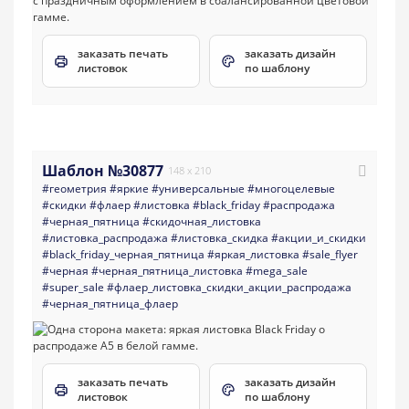
заказать печать
заказать дизайн
листовок
по шаблону
Шаблон №30877
148 x 210
#геометрия
#яркие
#универсальные
#многоцелевые
#скидки
#флаер
#листовка
#black_friday
#распродажа
#черная_пятница
#скидочная_листовка
#листовка_распродажа
#листовка_скидка
#акции_и_скидки
#black_friday_черная_пятница
#яркая_листовка
#sale_flyer
#черная
#черная_пятница_листовка
#mega_sale
#super_sale
#флаер_листовка_скидки_акции_распродажа
#черная_пятница_флаер
заказать печать
заказать дизайн
листовок
по шаблону