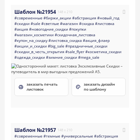
Шаблон №21954
148 x 210
#современные
#биржи_акции
#абстракция
#новый_год
#скидки
#sale
#светлые
#магазин
#скидка
#листовка
#акция
#новогодние_скидки
#покупки
#магазин_косметики
#скидочная_листовка
#купон_на_скидку
#листовка_скидка
#акция_флаер
#акции_и_скидки
#big_sale
#праздничные_скидки
#скидки_в_честь_открытия
#sale_flyer
#косметика_скидки
#одежда_скидки
#зимние_скидки
#mega_sale
заказать печать
заказать дизайн
листовок
по шаблону
Шаблон №21957
148 x 210
#современные
#темные
#универсальные
#абстракция