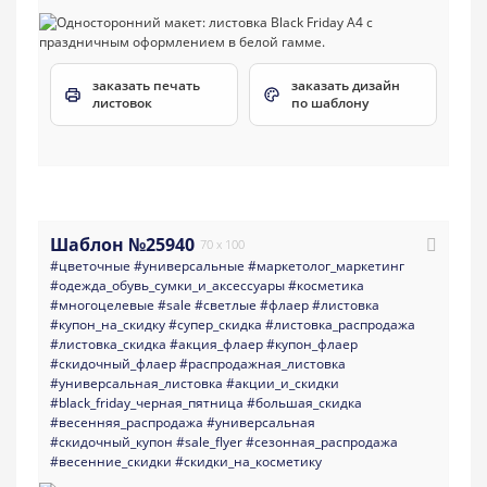
заказать печать
заказать дизайн
листовок
по шаблону
Шаблон №25940
70 x 100
#цветочные
#универсальные
#маркетолог_маркетинг
#одежда_обувь_сумки_и_аксессуары
#косметика
#многоцелевые
#sale
#светлые
#флаер
#листовка
#купон_на_скидку
#супер_скидка
#листовка_распродажа
#листовка_скидка
#акция_флаер
#купон_флаер
#скидочный_флаер
#распродажная_листовка
#универсальная_листовка
#акции_и_скидки
#black_friday_черная_пятница
#большая_скидка
#весенняя_распродажа
#универсальная
#скидочный_купон
#sale_flyer
#сезонная_распродажа
#весенние_скидки
#скидки_на_косметику