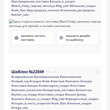
#распродажная_листовка
#акции_и_скидки
#black_friday_черная_пятница
#big_sale
#большая_скидка
#sale_flyer
#распродажа_техники
#сезонная_распродажа
#winter_sale
заказать печать
заказать дизайн
листовок
по шаблону
Шаблон №22049
148 x 210
#современные
#универсальные
#минимализм
#новый_год
#скидки
#sale
#светлые
#магазин
#скидка
#листовка
#акция
#новогодние_скидки
#листовки
#магазин_косметики
#скидочная_листовка
#клиентам
#купон_на_скидку
#листовка_скидка
#акция_флаер
#шопинг
#акции_и_скидки
#big_sale
#праздничные_скидки
#скидки_в_честь_открытия
#sale_flyer
#зимние_скидки
#mega_sale