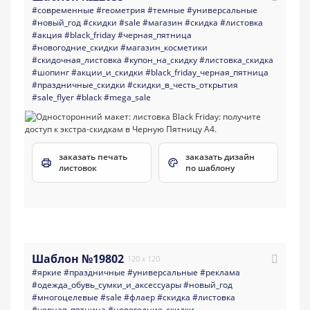
#современные
#геометрия
#темные
#универсальные
#новый_год
#скидки
#sale
#магазин
#скидка
#листовка
#акция
#black_friday
#черная_пятница
#новогодние_скидки
#магазин_косметики
#скидочная_листовка
#купон_на_скидку
#листовка_скидка
#шопинг
#акции_и_скидки
#black_friday_черная_пятница
#праздничные_скидки
#скидки_в_честь_открытия
#sale_flyer
#black
#mega_sale
заказать печать
заказать дизайн
листовок
по шаблону
Шаблон №19802
120 x 120
#яркие
#праздничные
#универсальные
#реклама
#одежда_обувь_сумки_и_аксессуары
#новый_год
#многоцелевые
#sale
#флаер
#скидка
#листовка
#черная_пятница
#новогодние_скидки