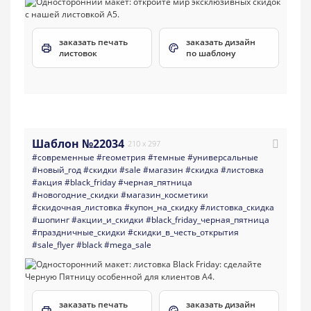
заказать печать
заказать дизайн
листовок
по шаблону
Шаблон №22034
210 x 297
#современные
#геометрия
#темные
#универсальные
#новый_год
#скидки
#sale
#магазин
#скидка
#листовка
#акция
#black_friday
#черная_пятница
#новогодние_скидки
#магазин_косметики
#скидочная_листовка
#купон_на_скидку
#листовка_скидка
#шопинг
#акции_и_скидки
#black_friday_черная_пятница
#праздничные_скидки
#скидки_в_честь_открытия
#sale_flyer
#black
#mega_sale
заказать печать
заказать дизайн