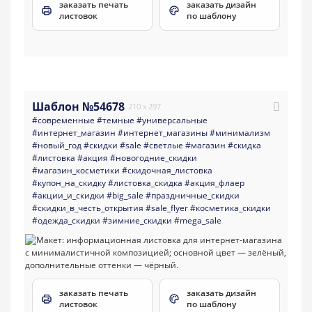
заказать печать
заказать дизайн
листовок
по шаблону
Шаблон №54678
210 x 297
#современные
#темные
#универсальные
#интернет_магазин
#интернет_магазины
#минимализм
#новый_год
#скидки
#sale
#светлые
#магазин
#скидка
#листовка
#акция
#новогодние_скидки
#магазин_косметики
#скидочная_листовка
#купон_на_скидку
#листовка_скидка
#акция_флаер
#акции_и_скидки
#big_sale
#праздничные_скидки
#скидки_в_честь_открытия
#sale_flyer
#косметика_скидки
#одежда_скидки
#зимние_скидки
#mega_sale
заказать печать
заказать дизайн
листовок
по шаблону