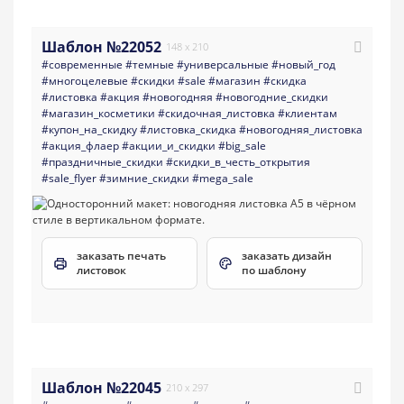
Шаблон №22052
148 x 210
#современные
#темные
#универсальные
#новый_год
#многоцелевые
#скидки
#sale
#магазин
#скидка
#листовка
#акция
#новогодняя
#новогодние_скидки
#магазин_косметики
#скидочная_листовка
#клиентам
#купон_на_скидку
#листовка_скидка
#новогодняя_листовка
#акция_флаер
#акции_и_скидки
#big_sale
#праздничные_скидки
#скидки_в_честь_открытия
#sale_flyer
#зимние_скидки
#mega_sale
заказать печать
заказать дизайн
листовок
по шаблону
Шаблон №22045
210 x 297