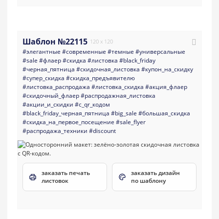
Шаблон №22115
120 x 120
#элегантные
#современные
#темные
#универсальные
#sale
#флаер
#скидка
#листовка
#black_friday
#черная_пятница
#скидочная_листовка
#купон_на_скидку
#супер_скидка
#скидка_предъявителю
#листовка_распродажа
#листовка_скидка
#акция_флаер
#скидочный_флаер
#распродажная_листовка
#акции_и_скидки
#с_qr_кодом
#black_friday_черная_пятница
#big_sale
#большая_скидка
#скидка_на_первое_посещение
#sale_flyer
#распродажа_техники
#discount
заказать печать
заказать дизайн
листовок
по шаблону