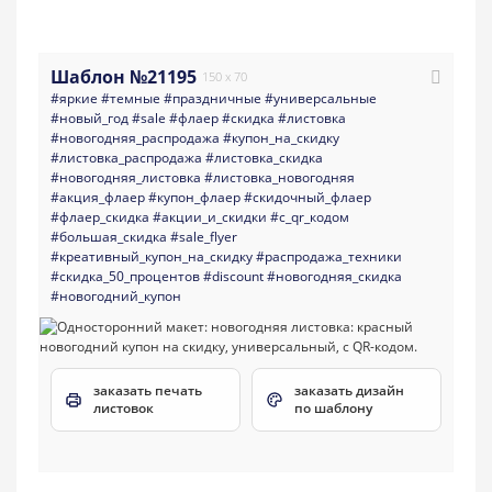
Шаблон №21195
150 x 70
#яркие
#темные
#праздничные
#универсальные
#новый_год
#sale
#флаер
#скидка
#листовка
#новогодняя_распродажа
#купон_на_скидку
#листовка_распродажа
#листовка_скидка
#новогодняя_листовка
#листовка_новогодняя
#акция_флаер
#купон_флаер
#скидочный_флаер
#флаер_скидка
#акции_и_скидки
#с_qr_кодом
#большая_скидка
#sale_flyer
#креативный_купон_на_скидку
#распродажа_техники
#скидка_50_процентов
#discount
#новогодняя_скидка
#новогодний_купон
заказать печать
заказать дизайн
листовок
по шаблону