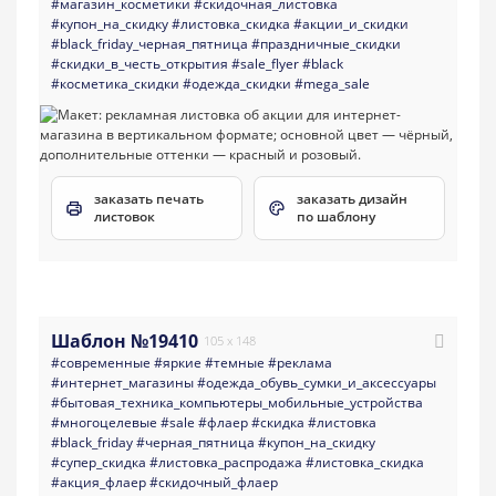
#магазин_косметики
#скидочная_листовка
#купон_на_скидку
#листовка_скидка
#акции_и_скидки
#black_friday_черная_пятница
#праздничные_скидки
#скидки_в_честь_открытия
#sale_flyer
#black
#косметика_скидки
#одежда_скидки
#mega_sale
заказать печать
заказать дизайн
листовок
по шаблону
Шаблон №19410
105 x 148
#современные
#яркие
#темные
#реклама
#интернет_магазины
#одежда_обувь_сумки_и_аксессуары
#бытовая_техника_компьютеры_мобильные_устройства
#многоцелевые
#sale
#флаер
#скидка
#листовка
#black_friday
#черная_пятница
#купон_на_скидку
#супер_скидка
#листовка_распродажа
#листовка_скидка
#акция_флаер
#скидочный_флаер