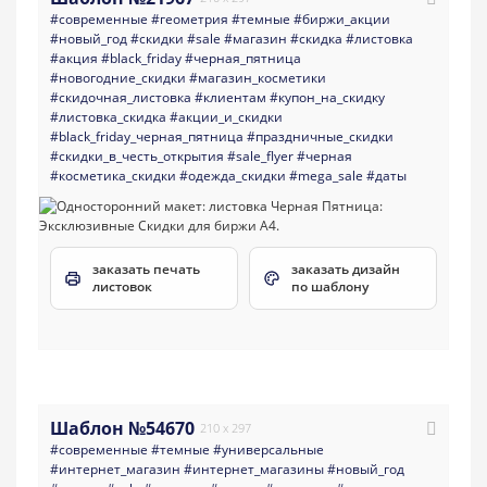
#современные
#геометрия
#темные
#биржи_акции
#новый_год
#скидки
#sale
#магазин
#скидка
#листовка
#акция
#black_friday
#черная_пятница
#новогодние_скидки
#магазин_косметики
#скидочная_листовка
#клиентам
#купон_на_скидку
#листовка_скидка
#акции_и_скидки
#black_friday_черная_пятница
#праздничные_скидки
#скидки_в_честь_открытия
#sale_flyer
#черная
#косметика_скидки
#одежда_скидки
#mega_sale
#даты
заказать печать
заказать дизайн
листовок
по шаблону
Шаблон №54670
210 x 297
#современные
#темные
#универсальные
#интернет_магазин
#интернет_магазины
#новый_год