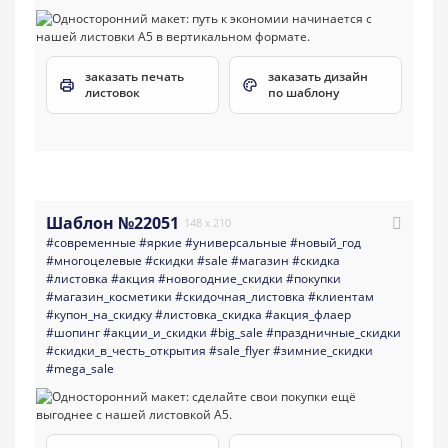
заказать печать
заказать дизайн
листовок
по шаблону
Шаблон №22051
148 x 210
#современные
#яркие
#универсальные
#новый_год
#многоцелевые
#скидки
#sale
#магазин
#скидка
#листовка
#акция
#новогодние_скидки
#покупки
#магазин_косметики
#скидочная_листовка
#клиентам
#купон_на_скидку
#листовка_скидка
#акция_флаер
#шопинг
#акции_и_скидки
#big_sale
#праздничные_скидки
#скидки_в_честь_открытия
#sale_flyer
#зимние_скидки
#mega_sale