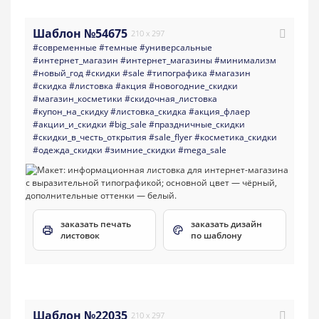
Шаблон №54675
210 x 297
#современные
#темные
#универсальные
#интернет_магазин
#интернет_магазины
#минимализм
#новый_год
#скидки
#sale
#типографика
#магазин
#скидка
#листовка
#акция
#новогодние_скидки
#магазин_косметики
#скидочная_листовка
#купон_на_скидку
#листовка_скидка
#акция_флаер
#акции_и_скидки
#big_sale
#праздничные_скидки
#скидки_в_честь_открытия
#sale_flyer
#косметика_скидки
#одежда_скидки
#зимние_скидки
#mega_sale
заказать печать
заказать дизайн
листовок
по шаблону
Шаблон №22035
210 x 297