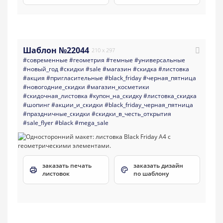
Шаблон №22044
210 x 297
#современные
#геометрия
#темные
#универсальные
#новый_год
#скидки
#sale
#магазин
#скидка
#листовка
#акция
#пригласительные
#black_friday
#черная_пятница
#новогодние_скидки
#магазин_косметики
#скидочная_листовка
#купон_на_скидку
#листовка_скидка
#шопинг
#акции_и_скидки
#black_friday_черная_пятница
#праздничные_скидки
#скидки_в_честь_открытия
#sale_flyer
#black
#mega_sale
заказать печать
заказать дизайн
листовок
по шаблону