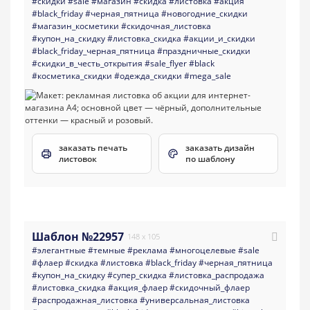
#скидки
#sale
#магазин
#скидка
#листовка
#акция
#black_friday
#черная_пятница
#новогодние_скидки
#магазин_косметики
#скидочная_листовка
#купон_на_скидку
#листовка_скидка
#акции_и_скидки
#black_friday_черная_пятница
#праздничные_скидки
#скидки_в_честь_открытия
#sale_flyer
#black
#косметика_скидки
#одежда_скидки
#mega_sale
заказать печать
заказать дизайн
листовок
по шаблону
Шаблон №22957
148 x 105
#элегантные
#темные
#реклама
#многоцелевые
#sale
#флаер
#скидка
#листовка
#black_friday
#черная_пятница
#купон_на_скидку
#супер_скидка
#листовка_распродажа
#листовка_скидка
#акция_флаер
#скидочный_флаер
#распродажная_листовка
#универсальная_листовка