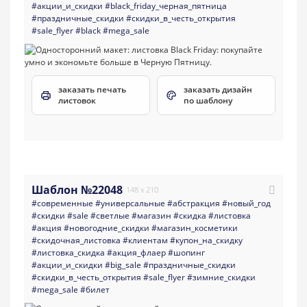
#акции_и_скидки
#black_friday_черная_пятница
#праздничные_скидки
#скидки_в_честь_открытия
#sale_flyer
#black
#mega_sale
заказать печать
заказать дизайн
листовок
по шаблону
Шаблон №22048
148 x 210
#современные
#универсальные
#абстракция
#новый_год
#скидки
#sale
#светлые
#магазин
#скидка
#листовка
#акция
#новогодние_скидки
#магазин_косметики
#скидочная_листовка
#клиентам
#купон_на_скидку
#листовка_скидка
#акция_флаер
#шопинг
#акции_и_скидки
#big_sale
#праздничные_скидки
#скидки_в_честь_открытия
#sale_flyer
#зимние_скидки
#mega_sale
#билет