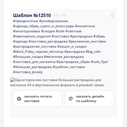
Шаблон №12510
105 x 148
#праздничные
#универсальные
#одежда_обувь_сумки_и_аксессуары
#косметика
#многоцелевые
#скидки
#sale
#светлые
#ювелирные_изделия
#листовка
#распродажа
#обувь
#одежда
#листовка_распродажа
#рекламная_листовка
#распродажная_листовка
#акции_и_скидки
#black_friday_черная_пятница
#распрдажа
#big_sale
#большая_скидка
#весенняя_распродажа
#листовка_для_магазина
#распродажа_обуви
#sale_flyer
#большая_распродажа
#шаблон_листовки
#листовка_флаер
заказать печать
заказать дизайн
листовок
по шаблону