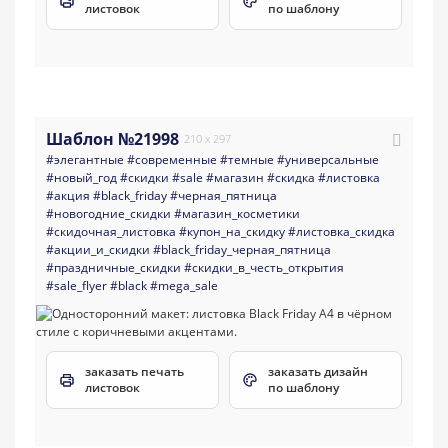
листовок
по шаблону
Шаблон №21998
210 x 297
#элегантные
#современные
#темные
#универсальные
#новый_год
#скидки
#sale
#магазин
#скидка
#листовка
#акция
#black_friday
#черная_пятница
#новогодние_скидки
#магазин_косметики
#скидочная_листовка
#купон_на_скидку
#листовка_скидка
#акции_и_скидки
#black_friday_черная_пятница
#праздничные_скидки
#скидки_в_честь_открытия
#sale_flyer
#black
#mega_sale
заказать печать
заказать дизайн
листовок
по шаблону