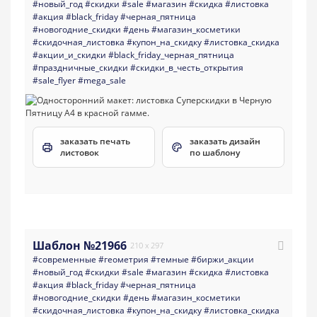
#новый_год
#скидки
#sale
#магазин
#скидка
#листовка
#акция
#black_friday
#черная_пятница
#новогодние_скидки
#день
#магазин_косметики
#скидочная_листовка
#купон_на_скидку
#листовка_скидка
#акции_и_скидки
#black_friday_черная_пятница
#праздничные_скидки
#скидки_в_честь_открытия
#sale_flyer
#mega_sale
заказать печать
заказать дизайн
листовок
по шаблону
Шаблон №21966
210 x 297
#современные
#геометрия
#темные
#биржи_акции
#новый_год
#скидки
#sale
#магазин
#скидка
#листовка
#акция
#black_friday
#черная_пятница
#новогодние_скидки
#день
#магазин_косметики
#скидочная_листовка
#купон_на_скидку
#листовка_скидка