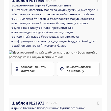
Шаблон №11939
150 x 70
#современные
#яркие
#универсальные
#интернет_магазины
#одежда_обувь_сумки_и_аксессуары
#бытовая_техника_компьютеры_мобильные_устройства
#минимализм
#листовка
#распродажа
#обувь
#одежда
#бытовая_техника
#листовки
#скидочная_листовка
#купон_на_скидку
#скидка_предъявителю
#листовка_распродажа
#листовка_скидка
#скидочный_флаер
#распродажная_листовка
#информационные
#акции_и_скидки
#big_sale
#sale_flyer
#шаблон_листовки
#листовка_флаер
заказать печать
заказать дизайн
листовок
по шаблону
Шаблон №21973
210 x 297
#яркие
#темные
#праздничные
#универсальные