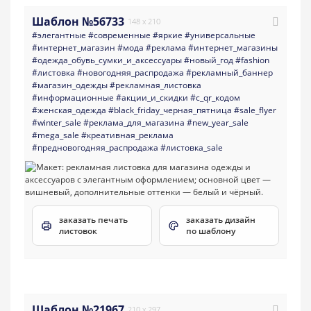
Шаблон №56733
148 x 210
#элегантные
#современные
#яркие
#универсальные
#интернет_магазин
#мода
#реклама
#интернет_магазины
#одежда_обувь_сумки_и_аксессуары
#новый_год
#fashion
#листовка
#новогодняя_распродажа
#рекламный_баннер
#магазин_одежды
#рекламная_листовка
#информационные
#акции_и_скидки
#с_qr_кодом
#женская_одежда
#black_friday_черная_пятница
#sale_flyer
#winter_sale
#реклама_для_магазина
#new_year_sale
#mega_sale
#креативная_реклама
#предновогодняя_распродажа
#листовка_sale
заказать печать
заказать дизайн
листовок
по шаблону
Шаблон №21967
210 x 297