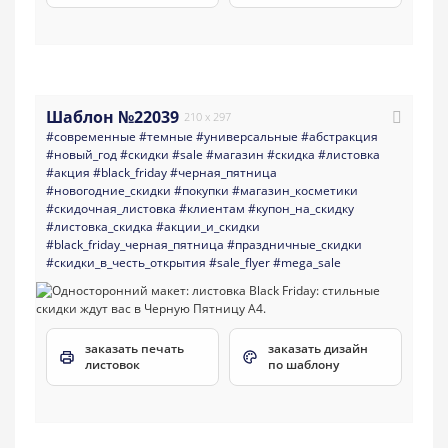
Шаблон №22039
210 x 297
#современные
#темные
#универсальные
#абстракция
#новый_год
#скидки
#sale
#магазин
#скидка
#листовка
#акция
#black_friday
#черная_пятница
#новогодние_скидки
#покупки
#магазин_косметики
#скидочная_листовка
#клиентам
#купон_на_скидку
#листовка_скидка
#акции_и_скидки
#black_friday_черная_пятница
#праздничные_скидки
#скидки_в_честь_открытия
#sale_flyer
#mega_sale
заказать печать
заказать дизайн
листовок
по шаблону