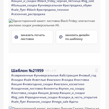
#акции_и_скидки
#black_friday_черная_пятница
#big_sale
#большая_скидка
#универсальная
#распродажа_обуви
#sale_flyer
#black
#распродажа_техники
#сезонная_распродажа
заказать печать
заказать дизайн
листовок
по шаблону
Шаблон №21959
148 x 210
#современные
#универсальные
#абстракция
#новый_год
#скидки
#sale
#светлые
#магазин
#скидка
#листовка
#акция
#новогодние_скидки
#магазин_косметики
#скидочная_листовка
#клиенты
#купон_на_скидку
#листовка_скидка
#акция_флаер
#акции_и_скидки
#big_sale
#праздничные_скидки
#скидки_в_честь_открытия
#sale_flyer
#зимние_скидки
#mega_sale
#даты