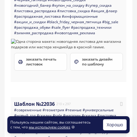
#новогодний_банер
#купон_на_скидку
#супер_скидка
#листовка_распродажа
#листовка_скидка
#акция_флаер
#распродажная_листовка
#информационные
#акции_и_скидки
#black_friday_черная_пятница
#big_sale
#распродажа_обуви
#sale_flyer
#распродажа_техники
#зимняя_распродажа
#новогодняя_реклама
заказать печать
заказать дизайн
листовок
по шаблону
Шаблон №22036
210 x 297
#современные
#геометрия
#темные
#универсальные
#новый_год
#скидки
#sale
#магазин
#скидка
#листовка
#акция
#black_friday
#черная_пятница
Пользуясь нашим сайтом, вы соглашаетесь
Хорошо
#новогодние_скидки
#магазин_косметики
с тем, что
мы используем cookies
🍪
#скидочная_листовка
#клиентам
#купон_на_скидку