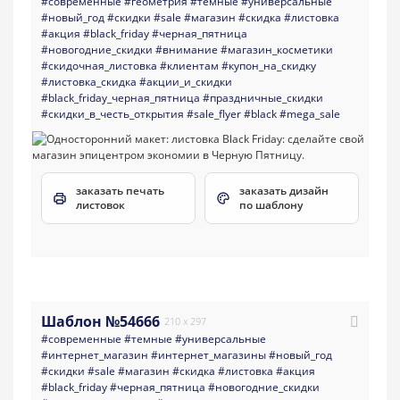
#современные
#геометрия
#темные
#универсальные
#новый_год
#скидки
#sale
#магазин
#скидка
#листовка
#акция
#black_friday
#черная_пятница
#новогодние_скидки
#внимание
#магазин_косметики
#скидочная_листовка
#клиентам
#купон_на_скидку
#листовка_скидка
#акции_и_скидки
#black_friday_черная_пятница
#праздничные_скидки
#скидки_в_честь_открытия
#sale_flyer
#black
#mega_sale
заказать печать
заказать дизайн
листовок
по шаблону
Шаблон №54666
210 x 297
#современные
#темные
#универсальные
#интернет_магазин
#интернет_магазины
#новый_год
#скидки
#sale
#магазин
#скидка
#листовка
#акция
#black_friday
#черная_пятница
#новогодние_скидки