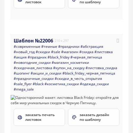
листовок
по шаблону
Шаблон №22006
210 x 297
#современные
#темные
#праздники
#абстракция
#новый_год
#скидки
#sale
#магазин
#скидка
#листовка
#акция
#праздник
#black_friday
#черная_пятница
#новогодние_скидки
#магазин_косметики
#скидочная_листовка
#купон_на_скидку
#листовка_скидка
#шопинг
#акции_и_скидки
#black_friday_черная_пятница
#праздничные_скидки
#скидки_в_честь_открытия
#sale_flyer
#black
#косметика_скидки
#одежда_скидки
#mega_sale
заказать печать
заказать дизайн
листовок
по шаблону