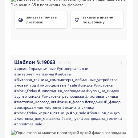
заказать печать
заказать дизайн
листовок
по шаблону
Шаблон №19063
120 x 120
#яркие
#праздничные
#универсальные
#интернет_магазины
#мебель
#бытовая_техника_компьютеры_мобильные_устройства
#новый_год
#многоцелевые
#sale
#скидка
#листовка
#black_friday
#новогодняя_распродажа
#купон_на_скидку
#супер_скидка
#листовка_распродажа
#листовка_скидка
#листовка_новогодняя
#акция_флаер
#скидочный_флаер
#распродажная_листовка
#акции_и_скидки
#black_friday_черная_пятница
#big_sale
#большая_скидка
#листовка_для_магазина
#sale_flyer
#распродажа_техники
#christmas_sale