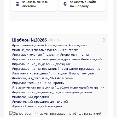
заказать печать
заказать дизайн
листовок
по шаблону
Шаблон №20286
210 x 297
#рисованный_стиль
#праздничные
#праздники
#новый_год
#светлые
#детский
#листовка
#пригласительные
#праздник
#новогодняя_елка
#приглашение
#новогоднее_поздравление
#новогодний
#приглашение_на_детский_праздник
#приглашение_на_праздник
#новогоднее_приглашение
#листовка_новогодняя
#с_qr_кодом
#happy_new_year
#новогодняя_открытка_2024
#снеговик
#пригласительное_на_вечеринку
#тематическая_вечеринка
#шаблон_новогодней_открытки
#приглашение_на_новый_год
#новогодняя_афиша
#новогодний_праздник
#новогодний_праздник_для_длетей
#детский_новогодний_праздник