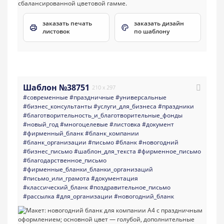
заказать печать
заказать дизайн
листовок
по шаблону
Шаблон №38751
210 x 297
#современные
#праздничные
#универсальные
#бизнес_консультанты
#услуги_для_бизнеса
#праздники
#благотворительность_и_благотворительные_фонды
#новый_год
#многоцелевые
#листовка
#документ
#фирменный_бланк
#бланк_компании
#бланк_организации
#письмо
#бланк
#новогодний
#бизнес_письмо
#шаблон_для_текста
#фирменное_письмо
#благодарственное_письмо
#фирменные_бланки_бланки_организаций
#письмо_или_грамота
#документация
#классический_бланк
#поздравительное_письмо
#рассылка
#для_организации
#новогодний_бланк