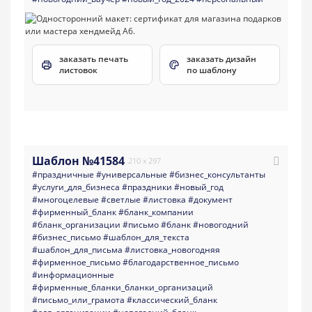
заказать печать
заказать дизайн
листовок
по шаблону
Шаблон №41584
210 x 297
#праздничные
#универсальные
#бизнес_консультанты
#услуги_для_бизнеса
#праздники
#новый_год
#многоцелевые
#светлые
#листовка
#документ
#фирменный_бланк
#бланк_компании
#бланк_организации
#письмо
#бланк
#новогодний
#бизнес_письмо
#шаблон_для_текста
#шаблон_для_письма
#листовка_новогодняя
#фирменное_письмо
#благодарственное_письмо
#информационные
#фирменные_бланки_бланки_организаций
#письмо_или_грамота
#классический_бланк