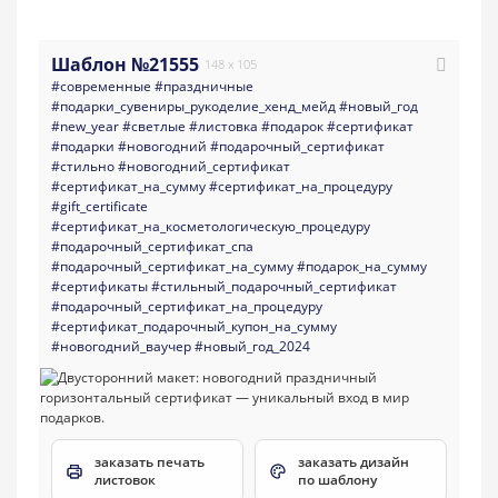
Шаблон №21555
148 x 105
#современные
#праздничные
#подарки_сувениры_рукоделие_хенд_мейд
#новый_год
#new_year
#светлые
#листовка
#подарок
#сертификат
#подарки
#новогодний
#подарочный_сертификат
#стильно
#новогодний_сертификат
#сертификат_на_сумму
#сертификат_на_процедуру
#gift_certificate
#сертификат_на_косметологическую_процедуру
#подарочный_сертификат_спа
#подарочный_сертификат_на_сумму
#подарок_на_сумму
#сертификаты
#стильный_подарочный_сертификат
#подарочный_сертификат_на_процедуру
#сертификат_подарочный_купон_на_сумму
#новогодний_ваучер
#новый_год_2024
заказать печать
заказать дизайн
листовок
по шаблону