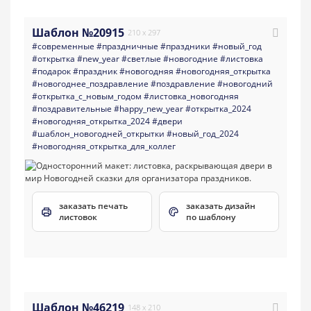
Шаблон №20915
210 x 297
#современные
#праздничные
#праздники
#новый_год
#открытка
#new_year
#светлые
#новогодние
#листовка
#подарок
#праздник
#новогодняя
#новогодняя_открытка
#новогоднее_поздравление
#поздравление
#новогодний
#открытка_с_новым_годом
#листовка_новогодняя
#поздравительные
#happy_new_year
#открытка_2024
#новогодняя_открытка_2024
#двери
#шаблон_новогодней_открытки
#новый_год_2024
#новогодняя_открытка_для_коллег
заказать печать
заказать дизайн
листовок
по шаблону
Шаблон №46219
148 x 210