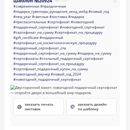
Шаблон №20924
148 x 210
#современные
#праздничные
#подарки_сувениры_рукоделие_хенд_мейд
#новый_год
#new_year
#светлые
#листовка
#подарок
#пригласительные
#сертификат
#новогодний
#подарочный_сертификат
#новогодний_сертификат
#сертификат_на_сумму
#сертификат_на_процедуру
#gift_certificate
#подарочный
#сертификат_на_косметологическую_процедуру
#подарочный_сертификат_спа
#подарочный_сертификат_на_сумму
#подарок_на_сумму
#сертификаты
#стильный_подарочный_сертификат
#подарочный_сертификат_на_процедуру
#сертификат_подарочный_купон_на_сумму
#новогодний_ваучер
#новый_год_2024
#новогодний_подарочный_сертификат
заказать печать
заказать дизайн
листовок
по шаблону