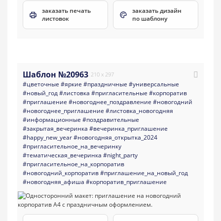
заказать печать
заказать дизайн
листовок
по шаблону
Шаблон №20963
210 x 297
#цветочные
#яркие
#праздничные
#универсальные
#новый_год
#листовка
#пригласительные
#корпоратив
#приглашение
#новогоднее_поздравление
#новогодний
#новогоднее_приглашение
#листовка_новогодняя
#информационные
#поздравительные
#закрытая_вечеринка
#вечеринка_приглашение
#happy_new_year
#новогодняя_открытка_2024
#пригласительное_на_вечеринку
#тематическая_вечеринка
#night_party
#пригласительное_на_корпоратив
#новогодний_корпоратив
#приглашение_на_новый_год
#новогодняя_афиша
#корпоратив_приглашение