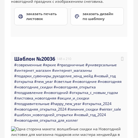
заказать печать
заказать дизайн
листовок
по шаблону
Шаблон №20036
148 x 210
#современные
#яркие
#праздничные
#универсальные
#интернет_магазин
#интернет_магазины
#подарки_сувениры_рукоделие_хенд_мейд
#новый_год
#открытка
#new_year
#светлые
#новогодние
#новогодняя
#новогодние_скидки
#новогодняя_открытка
#поздравление
#новогодний
#открытка_с_новым_годом
#листовка_новогодняя
#акции_и_скидки
#поздравительные
#happy_new_year
#открытка_2024
#новогодняя_открытка_2024
#зимние_скидки
#winter_sale
#шаблон_новогодней_открытки
#новый_год_2024
#новогодняя_открытка_для_коллег