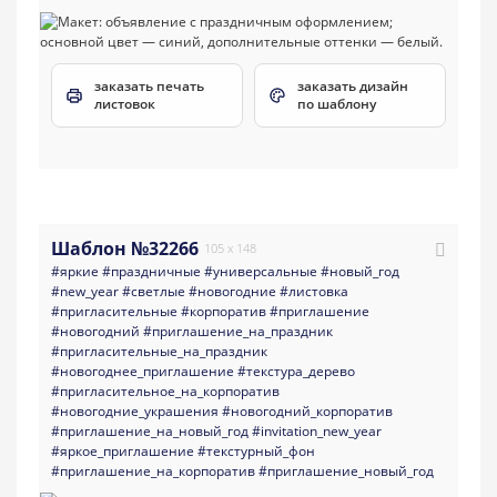
заказать печать
заказать дизайн
листовок
по шаблону
Шаблон №32266
105 x 148
#яркие
#праздничные
#универсальные
#новый_год
#new_year
#светлые
#новогодние
#листовка
#пригласительные
#корпоратив
#приглашение
#новогодний
#приглашение_на_праздник
#пригласительные_на_праздник
#новогоднее_приглашение
#текстура_дерево
#пригласительное_на_корпоратив
#новогодние_украшения
#новогодний_корпоратив
#приглашение_на_новый_год
#invitation_new_year
#яркое_приглашение
#текстурный_фон
#приглашение_на_корпоратив
#приглашение_новый_год