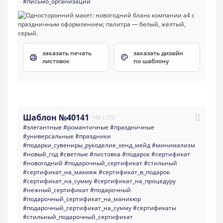
#письмо_организации
заказать печать
заказать дизайн
листовок
по шаблону
Шаблон №40141
148 x 210
#элегантные
#романтичные
#праздничные
#универсальные
#праздники
#подарки_сувениры_рукоделие_хенд_мейд
#минимализм
#новый_год
#светлые
#листовка
#подарок
#сертификат
#новогодний
#подарочный_сертификат
#стильный
#сертификат_на_макияж
#сертификат_в_подарок
#сертификат_на_сумму
#сертификат_на_процедуру
#нежный_сертификат
#подарочный
#подарочный_сертификат_на_маникюр
#подарочный_сертификат_на_сумму
#сертификаты
#стильный_подарочный_сертификат