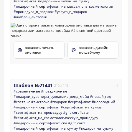
#сертификат_подарочный_купон_на_сумму
#подарочный_сертификат_на_массаж_спа_косметология
#процедура_в_подарок
#услуга_в_подарок
#шаблон_листовки
заказать печать
заказать дизайн
листовок
по шаблону
Шаблон №21441
210 x 148
#современные
#праздничные
#подарки_сувениры_рукоделие_хенд_мейд
#новый_год
#светлые
#листовка
#подарок
#сертификат
#новогодний
#подарочный_сертификат
#сертификат_на_сумму
#сертификат_на_процедуру
#gift_certificate
#сертификат_на_косметологическую_процедуру
#подарочный_сертификат_спа
#gift_card
#подарочный_сертификат_на_сумму
#подарок_на_сумму