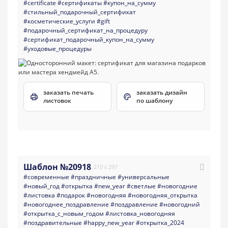
#certificate
#сертификаты
#купон_на_сумму
#стильный_подарочный_сертификат
#косметические_услуги
#gift
#подарочный_сертификат_на_процедуру
#сертификат_подарочный_купон_на_сумму
#уходовые_процедуры
заказать печать
заказать дизайн
листовок
по шаблону
Шаблон №20918
210 x 297
#современные
#праздничные
#универсальные
#новый_год
#открытка
#new_year
#светлые
#новогодние
#листовка
#подарок
#новогодняя
#новогодняя_открытка
#новогоднее_поздравление
#поздравление
#новогодний
#открытка_с_новым_годом
#листовка_новогодняя
#поздравительные
#happy_new_year
#открытка_2024