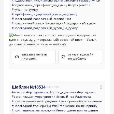
#подарочный_купон
#новогодняя_листовка
#флаер_купон
#подарочный_сертификат_на_сумму
#сертификаты
#купон_на_сумму
#сертификат_подарочный_купон_на_сумму
#новогодний_подарочный_сертификат
#праздничный_купон
#новогодний_подарочный_купон
#новогодний_подарочный_купон_на_сумму
заказать печать
заказать дизайн
листовок
по шаблону
Шаблон №18534
148 x 210
#темные
#праздничные
#ретро_и_винтаж
#праздники
#организация_мероприятий
#новый_год
#листовка
#пригласительные
#праздник
#корпоратив
#приглашение
#новогодний
#вечеринка
#приглашение_на_вечеринку
#приглашение_на_праздник
#новогоднее_приглашение