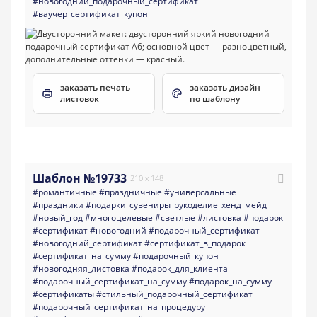
#новогодний_подарочный_сертификат
#ваучер_сертификат_купон
заказать печать
заказать дизайн
листовок
по шаблону
Шаблон №19733
210 x 148
#романтичные
#праздничные
#универсальные
#праздники
#подарки_сувениры_рукоделие_хенд_мейд
#новый_год
#многоцелевые
#светлые
#листовка
#подарок
#сертификат
#новогодний
#подарочный_сертификат
#новогодний_сертификат
#сертификат_в_подарок
#сертификат_на_сумму
#подарочный_купон
#новогодняя_листовка
#подарок_для_клиента
#подарочный_сертификат_на_сумму
#подарок_на_сумму
#сертификаты
#стильный_подарочный_сертификат
#подарочный_сертификат_на_процедуру