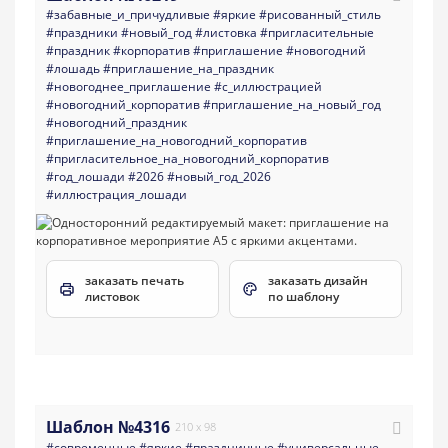
#забавные_и_причудливые
#яркие
#рисованный_стиль
#праздники
#новый_год
#листовка
#пригласительные
#праздник
#корпоратив
#приглашение
#новогодний
#лошадь
#приглашение_на_праздник
#новогоднее_приглашение
#с_иллюстрацией
#новогодний_корпоратив
#приглашение_на_новый_год
#новогодний_праздник
#приглашение_на_новогодний_корпоратив
#пригласительное_на_новогодний_корпоратив
#год_лошади
#2026
#новый_год_2026
#иллюстрация_лошади
заказать печать
заказать дизайн
листовок
по шаблону
Шаблон №4316
210 x 98
#современные
#яркие
#праздничные
#универсальные