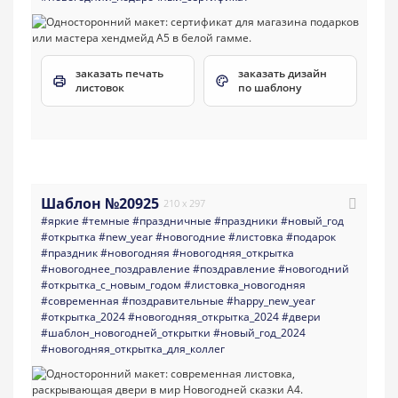
заказать печать
заказать дизайн
листовок
по шаблону
Шаблон №20925
210 x 297
#яркие
#темные
#праздничные
#праздники
#новый_год
#открытка
#new_year
#новогодние
#листовка
#подарок
#праздник
#новогодняя
#новогодняя_открытка
#новогоднее_поздравление
#поздравление
#новогодний
#открытка_с_новым_годом
#листовка_новогодняя
#современная
#поздравительные
#happy_new_year
#открытка_2024
#новогодняя_открытка_2024
#двери
#шаблон_новогодней_открытки
#новый_год_2024
#новогодняя_открытка_для_коллег