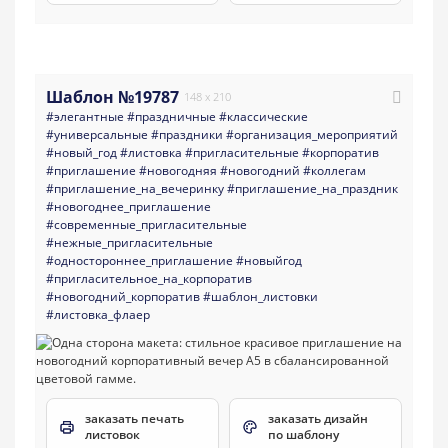
Шаблон №19787
148 x 210
#элегантные
#праздничные
#классические
#универсальные
#праздники
#организация_мероприятий
#новый_год
#листовка
#пригласительные
#корпоратив
#приглашение
#новогодняя
#новогодний
#коллегам
#приглашение_на_вечеринку
#приглашение_на_праздник
#новогоднее_приглашение
#современные_пригласительные
#нежные_пригласительные
#одностороннее_приглашение
#новыйгод
#пригласительное_на_корпоратив
#новогодний_корпоратив
#шаблон_листовки
#листовка_флаер
заказать печать
заказать дизайн
листовок
по шаблону