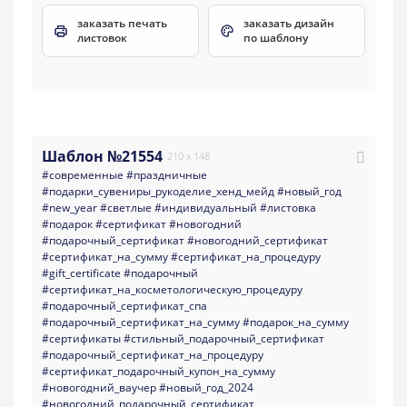
заказать печать
заказать дизайн
листовок
по шаблону
Шаблон №21554
210 x 148
#современные
#праздничные
#подарки_сувениры_рукоделие_хенд_мейд
#новый_год
#new_year
#светлые
#индивидуальный
#листовка
#подарок
#сертификат
#новогодний
#подарочный_сертификат
#новогодний_сертификат
#сертификат_на_сумму
#сертификат_на_процедуру
#gift_certificate
#подарочный
#сертификат_на_косметологическую_процедуру
#подарочный_сертификат_спа
#подарочный_сертификат_на_сумму
#подарок_на_сумму
#сертификаты
#стильный_подарочный_сертификат
#подарочный_сертификат_на_процедуру
#сертификат_подарочный_купон_на_сумму
#новогодний_ваучер
#новый_год_2024
#новогодний_подарочный_сертификат