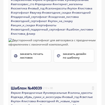
#автосервис_сто
#праздники
#интернет_магазины
#косметика
#новый_год
#салонкрасоты
#купон
#листовка
#сертификат
#ваучер
#новогодние_скидки
#новогодний
#подарочный_сертификат
#скидочная_листовка
#новогодний_сертификат
#купон_на_скидку
#акции_и_скидки
#сертификаты
#новогодний_подарочный_сертификат
#шаблон_листовки
#листовка_флаер
заказать печать
заказать дизайн
листовок
по шаблону
Шаблон №40039
210 x 98
#яркие
#праздничные
#универсальные
#салоны_красоты
#одежда_обувь_сумки_и_аксессуары
#новый_год
#светлые
#купон
#листовка
#новогодний
#с_новым_годом