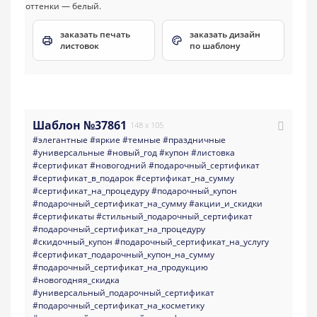
заказать печать
заказать дизайн
листовок
по шаблону
Шаблон №37861
148 x 105
#элегантные
#яркие
#темные
#праздничные
#универсальные
#новый_год
#купон
#листовка
#сертификат
#новогодний
#подарочный_сертификат
#сертификат_в_подарок
#сертификат_на_сумму
#сертификат_на_процедуру
#подарочный_купон
#подарочный_сертификат_на_сумму
#акции_и_скидки
#сертификаты
#стильный_подарочный_сертификат
#подарочный_сертификат_на_процедуру
#скидочный_купон
#подарочный_сертификат_на_услугу
#сертификат_подарочный_купон_на_сумму
#подарочный_сертификат_на_продукцию
#новогодняя_скидка
#универсальный_подарочный_сертификат
#подарочный_сертификат_на_косметику