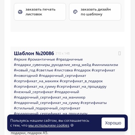
заказать печать
заказать дизайн
листовок
по шаблону
Шаблон №20086
210 x 148
#яркие
#романтичные
#праздничные
#подарки_сувениры_рукоделие_хенд_мейд
#минимализм
#новый_год
#светлые
#листовка
#подарок
#сертификат
#новогодний
#подарочный_сертификат
#сертификат_на_макияж
#сертификат_в_подарок
#сертификат_на_сумму
#сертификат_на_процедуру
#нежный_сертификат
#подарочный
#подарочный_сертификат_на_маникюр
#подарочный_сертификат_на_сумму
#сертификаты
#стильный_подарочный_сертификат
#подарочный_сертификат_на_процедуру
#новогодний_подарочный_сертификат
Пользуясь нашим сайтом, вы соглашаетесь
Хорошо
с тем, что
мы используем cookies
🍪