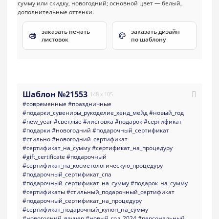
заказать печать
заказать дизайн
листовок
по шаблону
Шаблон №21553
148 x 105
#современные
#праздничные
#подарки_сувениры_рукоделие_хенд_мейд
#новый_год
#new_year
#светлые
#листовка
#подарок
#сертификат
#подарки
#новогодний
#подарочный_сертификат
#стильно
#новогодний_сертификат
#сертификат_на_сумму
#сертификат_на_процедуру
#gift_certificate
#подарочный
#сертификат_на_косметологическую_процедуру
#подарочный_сертификат_спа
#подарочный_сертификат_на_сумму
#подарок_на_сумму
#сертификаты
#стильный_подарочный_сертификат
#подарочный_сертификат_на_процедуру
#сертификат_подарочный_купон_на_сумму
#новогодний_ваучер
#новый_год_2024
#персональный