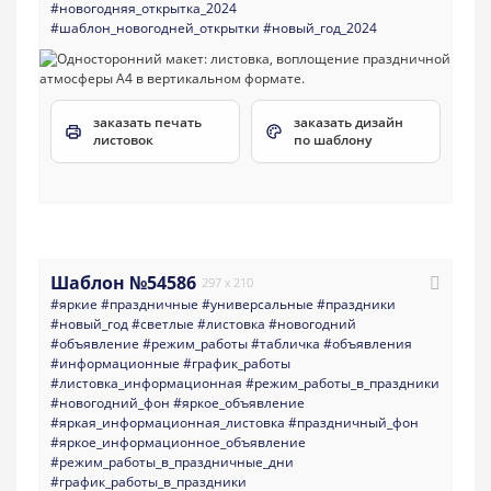
#новогодняя_открытка_2024
#шаблон_новогодней_открытки
#новый_год_2024
заказать печать
заказать дизайн
листовок
по шаблону
Шаблон №54586
297 x 210
#яркие
#праздничные
#универсальные
#праздники
#новый_год
#светлые
#листовка
#новогодний
#объявление
#режим_работы
#табличка
#объявления
#информационные
#график_работы
#листовка_информационная
#режим_работы_в_праздники
#новогодний_фон
#яркое_объявление
#яркая_информационная_листовка
#праздничный_фон
#яркое_информационное_объявление
#режим_работы_в_праздничные_дни
#график_работы_в_праздники