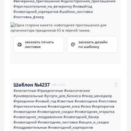
#вечеринка_приглашение
#одностороннее_приглашение
#пригласительное_на_вечеринку
#новыйгод
#новогодний_корпоратив
#шаблон_листовки
#листовка_флаер
заказать печать
заказать дизайн
листовок
по шаблону
Шаблон №4237
148 x 210
#элегантные
#праздничные
#классические
#универсальные
#услуги_для_бизнеса
#пиар_менеджер
#праздники
#новый_год
#светлые
#новогодние
#листовка
#пригласительные
#новогодняя_елка
#елка
#корпоратив
#новогодняя
#новогодние_скидки
#новогодняя_открытка
#новогоднее_поздравление
#новогодний_банер
#новогодний
#новогодняя_листовка
#акции_и_скидки
#поздравительные
#новогодний_корпоратив