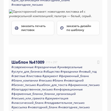
#для_организации
#новогодний_бланк
#новогоднее_письмо
заказать печать
заказать дизайн
листовок
по шаблону
Шаблон №41009
210 x 297
#современные
#праздничные
#универсальные
#услуги_для_бизнеса
#общество
#праздники
#новый_год
#светлые
#листовка
#документ
#фирменный_бланк
#бланк_компании
#письмо
#бланк
#новогодний
#бизнес_письмо
#шаблон_для_текста
#фирменное_письмо
#благодарственное_письмо
#информационные
#фирменные_бланки_бланки_организаций
#письмо_или_грамота
#документация
#классический_бланк
#поздравительное_письмо
#рассылка
#новогодний_бланк
#новогоднее_письмо