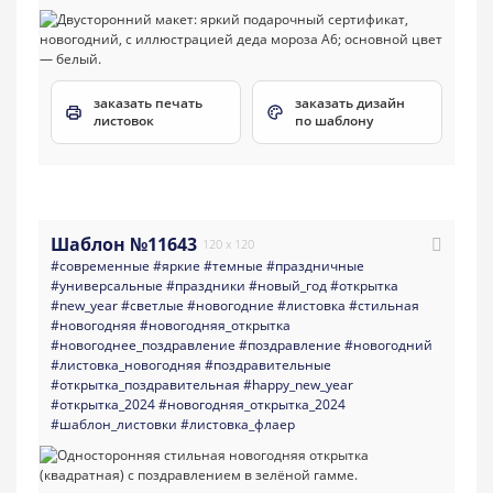
заказать печать
заказать дизайн
листовок
по шаблону
Шаблон №11643
120 x 120
#современные
#яркие
#темные
#праздничные
#универсальные
#праздники
#новый_год
#открытка
#new_year
#светлые
#новогодние
#листовка
#стильная
#новогодняя
#новогодняя_открытка
#новогоднее_поздравление
#поздравление
#новогодний
#листовка_новогодняя
#поздравительные
#открытка_поздравительная
#happy_new_year
#открытка_2024
#новогодняя_открытка_2024
#шаблон_листовки
#листовка_флаер