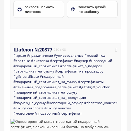
заказать печать
заказать дизайн
листовок
по шаблону
Шаблон №20877
210 x 98
#яркие
#праздничные
#универсальные
#новый_год
#светлые
#листовка
#сертификат
#ваучер
#новогодний
#подарочный_сертификат
#сертификат_в_подарок
#сертификат_на_сумму
#сертификат_на_процедуру
#gift_certificate
#подарочный
#подарочный_сертификат_на_сумму
#сертификаты
#стильный_подарочный_сертификат
#gift
#gift_voucher
#подарочный_сертификат_на_услугу
#подарочный_сертификат_на_продукцию
#ваучер_на_сумму
#новогодний_ваучер
#christmas_voucher
#luxury_certificate
#luxury_voucher
#новогодний_подарочный_сертификат