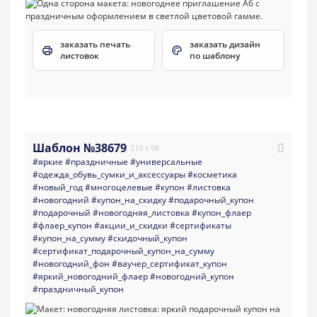
заказать печать
заказать дизайн
листовок
по шаблону
Шаблон №38679
210 x 98
#яркие
#праздничные
#универсальные
#одежда_обувь_сумки_и_аксессуары
#косметика
#новый_год
#многоцелевые
#купон
#листовка
#новогодний
#купон_на_скидку
#подарочный_купон
#подарочный
#новогодняя_листовка
#купон_флаер
#флаер_купон
#акции_и_скидки
#сертификаты
#купон_на_сумму
#скидочный_купон
#сертификат_подарочный_купон_на_сумму
#новогодний_фон
#ваучер_сертификат_купон
#яркий_новогодний_флаер
#новогодний_купон
#праздничный_купон