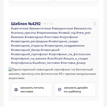
Шаблон №4292
148 x 105
#цветочные
#романтичные
#праздничные
#визажисты
#салоны_красоты
#парикмахеры
#новый_год
#new_year
#макияж
#новогодние
#листовка
#сертификат
#новогодняя_распродажа
#новогодние_скидки
#новогодняя_открытка
#новогоднее_поздравление
#новогодний_банер
#новогодний
#новогодний_сертификат
#сертификат_на_фотосессию
#сертификат_на_макияж
#certificate
#акции_и_скидки
#сертификаты
#шаблон_листовки
#листовка_флаер
заказать печать
заказать дизайн
листовок
по шаблону