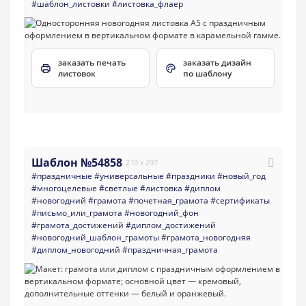
#шаблон_листовки
#листовка_флаер
заказать печать
заказать дизайн
листовок
по шаблону
Шаблон №54858
210 x 297
#праздничные
#универсальные
#праздники
#новый_год
#многоцелевые
#светлые
#листовка
#диплом
#новогодний
#грамота
#почетная_грамота
#сертификаты
#письмо_или_грамота
#новогодний_фон
#грамота_достижений
#диплом_достижений
#новогодний_шаблон_грамоты
#грамота_новогодняя
#диплом_новогодний
#праздничная_грамота