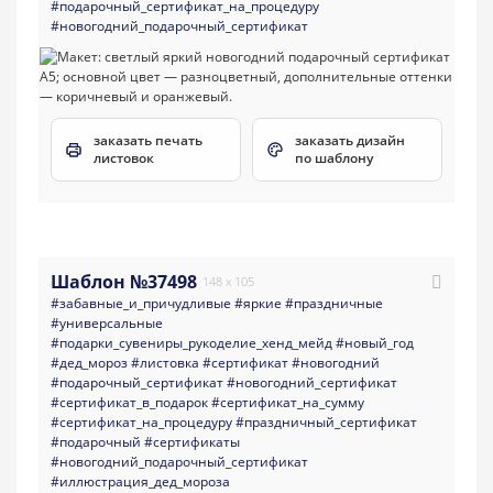
#подарочный_сертификат_на_процедуру
#новогодний_подарочный_сертификат
заказать печать
заказать дизайн
листовок
по шаблону
Шаблон №37498
148 x 105
#забавные_и_причудливые
#яркие
#праздничные
#универсальные
#подарки_сувениры_рукоделие_хенд_мейд
#новый_год
#дед_мороз
#листовка
#сертификат
#новогодний
#подарочный_сертификат
#новогодний_сертификат
#сертификат_в_подарок
#сертификат_на_сумму
#сертификат_на_процедуру
#праздничный_сертификат
#подарочный
#сертификаты
#новогодний_подарочный_сертификат
#иллюстрация_дед_мороза