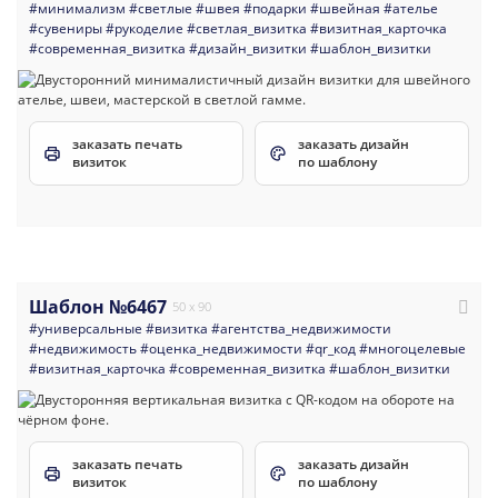
#минимализм
#светлые
#швея
#подарки
#швейная
#ателье
#сувениры
#рукоделие
#светлая_визитка
#визитная_карточка
#современная_визитка
#дизайн_визитки
#шаблон_визитки
заказать печать
заказать дизайн
визиток
по шаблону
Шаблон №6467
50 x 90
#универсальные
#визитка
#агентства_недвижимости
#недвижимость
#оценка_недвижимости
#qr_код
#многоцелевые
#визитная_карточка
#современная_визитка
#шаблон_визитки
заказать печать
заказать дизайн
визиток
по шаблону