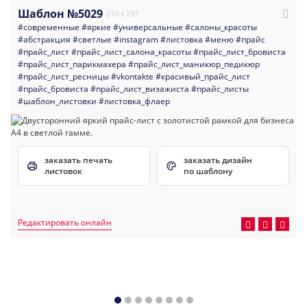
Шаблон №5029
210 x 297
#современные
#яркие
#универсальные
#салоны_красоты
#абстракция
#светлые
#instagram
#листовка
#меню
#прайс
#прайс_лист
#прайс_лист_салона_красоты
#прайс_лист_бровиста
#прайс_лист_парикмахера
#прайс_лист_маникюр_педикюр
#прайс_лист_ресницы
#vkontakte
#красивый_прайс_лист
#прайс_бровиста
#прайс_лист_визажиста
#прайс_листы
#шаблон_листовки
#листовка_флаер
заказать печать
заказать дизайн
листовок
по шаблону
Редактировать онлайн