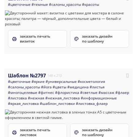
#цветочные
#темные
#салоны_красоты
#красоты
заказать печать
заказать дизайн
визиток
по шаблону
Шаблон №2797
148 x 210
#цветочные
#яркие
#универсальные
#косметология
#салоны_красоты
#йога
#цветы
#медицина
#листья
#многоцелевые
#фитнес
#флористика
#светлые
#массаж
#флаер
#листовка
#нежная
#нежная_листовка
#информационные
#яркая_листовка
#шаблон_листовки
#листовка_флаер
заказать печать
заказать дизайн
листовок
по шаблону