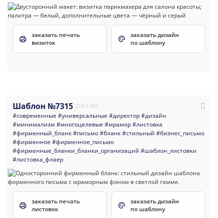
заказать печать
заказать дизайн
визиток
по шаблону
Шаблон №7315
210 x 297
#современные
#универсальные
#директор
#дизайн
#минимализм
#многоцелевые
#мрамор
#листовка
#фирменный_бланк
#письмо
#бланк
#стильный
#бизнес_письмо
#фирменное
#фирменное_письмо
#фирменные_бланки_бланки_организаций
#шаблон_листовки
#листовка_флаер
заказать печать
заказать дизайн
листовок
по шаблону