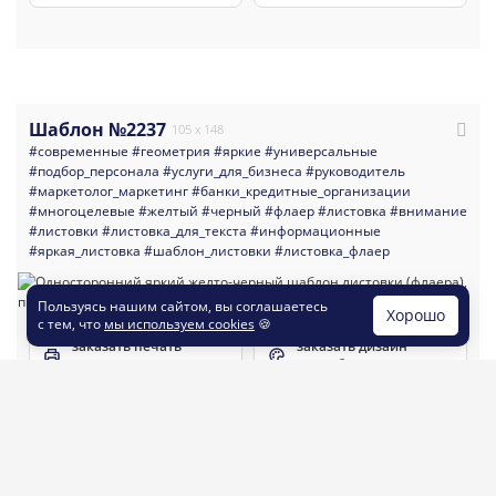
Шаблон №2237
105 x 148
#современные
#геометрия
#яркие
#универсальные
#подбор_персонала
#услуги_для_бизнеса
#руководитель
#маркетолог_маркетинг
#банки_кредитные_организации
#многоцелевые
#желтый
#черный
#флаер
#листовка
#внимание
#листовки
#листовка_для_текста
#информационные
#яркая_листовка
#шаблон_листовки
#листовка_флаер
Пользуясь нашим сайтом, вы соглашаетесь
Хорошо
с тем, что
мы используем cookies
🍪
заказать печать
заказать дизайн
листовок
по шаблону