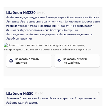
Шаблон №3280
90 x 50
#забавные_и_причудливые
#ветеринария
#современные
#яркие
#визитка
#ветеринария_врачи_клиники
#животные
#зоомагазин
#кошки
#собаки
#врач_медицинский_работник
#воспитатели
#кинолог
#дрессировка
#мопс
#ветврач
#игрушки
#яркая_визитка
#визитная_карточка
#современная_визитка
#шаблон_визитки
заказать печать
заказать дизайн
визиток
по шаблону
Шаблон №580
90 x 50
#темные
#рисованный_стиль
#салоны_красоты
#парикмахеры
#абстракция
#красоты