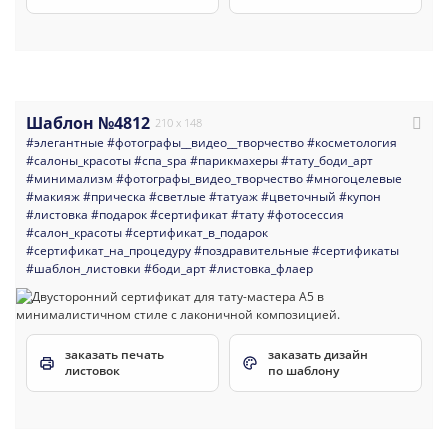
Шаблон №4812
210 x 148
#элегантные
#фотографы__видео__творчество
#косметология
#салоны_красоты
#спа_spa
#парикмахеры
#тату_боди_арт
#минимализм
#фотографы_видео_творчество
#многоцелевые
#макияж
#прическа
#светлые
#татуаж
#цветочный
#купон
#листовка
#подарок
#сертификат
#тату
#фотосессия
#салон_красоты
#сертификат_в_подарок
#сертификат_на_процедуру
#поздравительные
#сертификаты
#шаблон_листовки
#боди_арт
#листовка_флаер
заказать печать
заказать дизайн
листовок
по шаблону