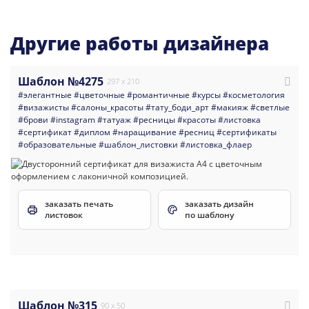
Другие работы дизайнера
Шаблон №4275
297 x 210
#элегантные
#цветочные
#романтичные
#курсы
#косметология
#визажисты
#салоны_красоты
#тату_боди_арт
#макияж
#светлые
#брови
#instagram
#татуаж
#ресницы
#красоты
#листовка
#сертификат
#диплом
#наращивание
#ресниц
#сертификаты
#образовательные
#шаблон_листовки
#листовка_флаер
заказать печать
заказать дизайн
листовок
по шаблону
Шаблон №315
90 x 50