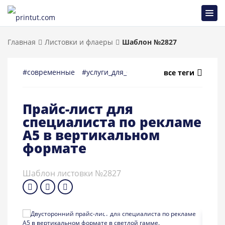
Главная
Листовки и флаеры
Шаблон №2827
#современные
#услуги_для_бизнеса
#реклама
#быто
все теги
Прайс-лист для
специалиста по рекламе
A5 в вертикальном
формате
Шаблон листовки №2827