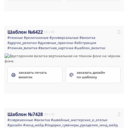
Шаблон №6422
50 x 90
#темные
#религиозные
#универсальные
#визитка
#другие_религии
#духовные_практики
#абстракция
#темная_визитка
#визитная_карточка
#шаблон_визитки
заказать печать
заказать дизайн
визиток
по шаблону
Шаблон №7428
90 x 50
#современные
#визитка
#швейные_мастерские_и_ателье
#дизайн
#хенд_мейд
#подарки_сувениры_рукоделие_хенд_мейд