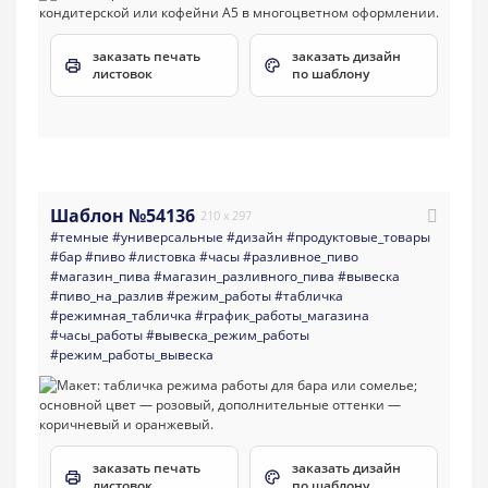
заказать печать
заказать дизайн
листовок
по шаблону
Шаблон №54136
210 x 297
#темные
#универсальные
#дизайн
#продуктовые_товары
#бар
#пиво
#листовка
#часы
#разливное_пиво
#магазин_пива
#магазин_разливного_пива
#вывеска
#пиво_на_разлив
#режим_работы
#табличка
#режимная_табличка
#график_работы_магазина
#часы_работы
#вывеска_режим_работы
#режим_работы_вывеска
заказать печать
заказать дизайн
листовок
по шаблону