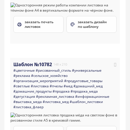
заказать печать
заказать дизайн
листовок
по шаблону
Шаблон №10782
148 x 210
#цветочные
#рисованный_стиль
#универсальные
#реклама
#сельское_хозяйство
#организация_мероприятий
#продуктовые_товары
#светлые
#листовка
#пчелы
#мед
#домашний_мед
#домашние_продукты
#продажа
#продажа_меда
#дегустация
#рекламная_листовка
#информационные
#выставка_меда
#листовка_мед
#шаблон_листовки
#листовка_флаер