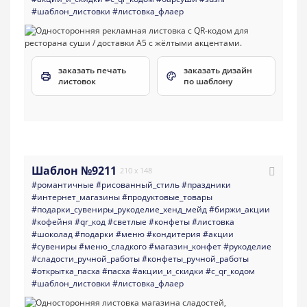
#шаблон_листовки
#листовка_флаер
заказать печать
заказать дизайн
листовок
по шаблону
Шаблон №9211
210 x 148
#романтичные
#рисованный_стиль
#праздники
#интернет_магазины
#продуктовые_товары
#подарки_сувениры_рукоделие_хенд_мейд
#биржи_акции
#кофейня
#qr_код
#светлые
#конфеты
#листовка
#шоколад
#подарки
#меню
#кондитерия
#акции
#сувениры
#меню_сладкого
#магазин_конфет
#рукоделие
#сладости_ручной_работы
#конфеты_ручной_работы
#открытка_пасха
#пасха
#акции_и_скидки
#с_qr_кодом
#шаблон_листовки
#листовка_флаер