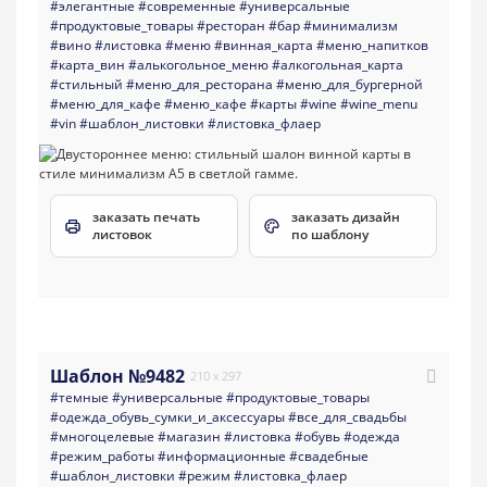
#элегантные
#современные
#универсальные
#продуктовые_товары
#ресторан
#бар
#минимализм
#вино
#листовка
#меню
#винная_карта
#меню_напитков
#карта_вин
#алькогольное_меню
#алкогольная_карта
#стильный
#меню_для_ресторана
#меню_для_бургерной
#меню_для_кафе
#меню_кафе
#карты
#wine
#wine_menu
#vin
#шаблон_листовки
#листовка_флаер
заказать печать
заказать дизайн
листовок
по шаблону
Шаблон №9482
210 x 297
#темные
#универсальные
#продуктовые_товары
#одежда_обувь_сумки_и_аксессуары
#все_для_свадьбы
#многоцелевые
#магазин
#листовка
#обувь
#одежда
#режим_работы
#информационные
#свадебные
#шаблон_листовки
#режим
#листовка_флаер