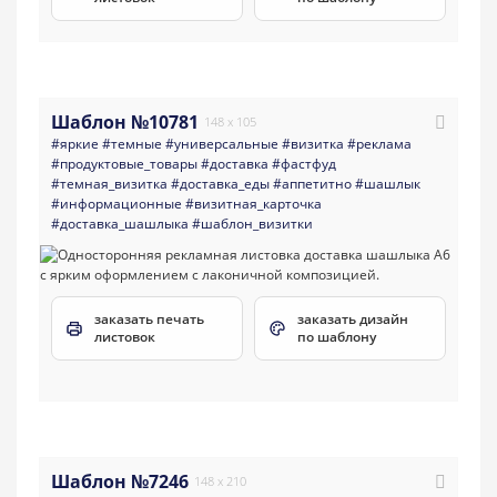
Шаблон №10781
148 x 105
#яркие
#темные
#универсальные
#визитка
#реклама
#продуктовые_товары
#доставка
#фастфуд
#темная_визитка
#доставка_еды
#аппетитно
#шашлык
#информационные
#визитная_карточка
#доставка_шашлыка
#шаблон_визитки
заказать печать
заказать дизайн
листовок
по шаблону
Шаблон №7246
148 x 210