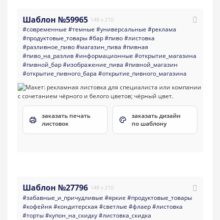
Шаблон №59965
148 x 210
#современные
#темные
#универсальные
#реклама
#продуктовые_товары
#бар
#пиво
#листовка
#разливное_пиво
#магазин_пива
#пивная
#пиво_на_разлив
#информационные
#открытие_магазина
#пивной_бар
#изображение_пива
#пивной_магазин
#открытие_пивного_бара
#открытие_пивного_магазина
заказать печать
заказать дизайн
листовок
по шаблону
Шаблон №27796
148 x 210
#забавные_и_причудливые
#яркие
#продуктовые_товары
#кофейня
#кондитерская
#светлые
#флаер
#листовка
#торты
#купон_на_скидку
#листовка_скидка