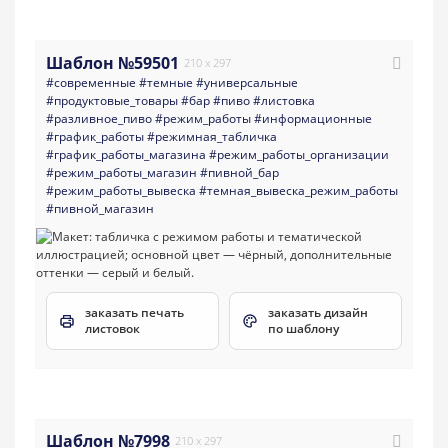
Шаблон №59501
210 x 297
#современные
#темные
#универсальные
#продуктовые_товары
#бар
#пиво
#листовка
#разливное_пиво
#режим_работы
#информационные
#график_работы
#режимная_табличка
#график_работы_магазина
#режим_работы_организации
#режим_работы_магазин
#пивной_бар
#режим_работы_вывеска
#темная_вывеска_режим_работы
#пивной_магазин
заказать печать
заказать дизайн
листовок
по шаблону
Шаблон №7998
210 x 297