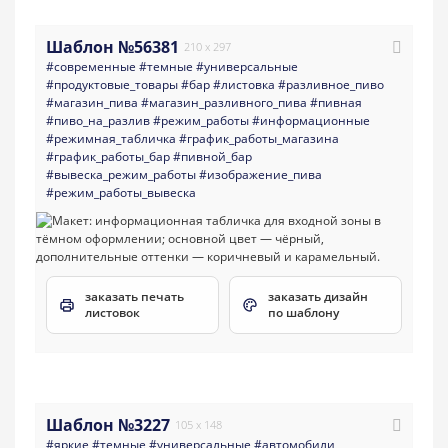
Шаблон №56381
210 x 297
#современные
#темные
#универсальные
#продуктовые_товары
#бар
#листовка
#разливное_пиво
#магазин_пива
#магазин_разливного_пива
#пивная
#пиво_на_разлив
#режим_работы
#информационные
#режимная_табличка
#график_работы_магазина
#график_работы_бар
#пивной_бар
#вывеска_режим_работы
#изображение_пива
#режим_работы_вывеска
заказать печать
заказать дизайн
листовок
по шаблону
Шаблон №3227
105 x 148
#яркие
#темные
#универсальные
#автомобили