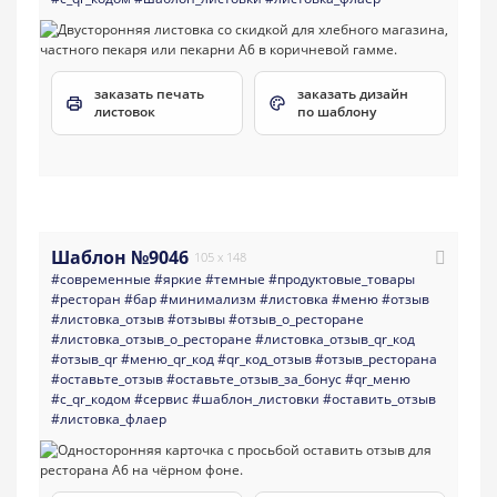
заказать печать
заказать дизайн
листовок
по шаблону
Шаблон №9046
105 x 148
#современные
#яркие
#темные
#продуктовые_товары
#ресторан
#бар
#минимализм
#листовка
#меню
#отзыв
#листовка_отзыв
#отзывы
#отзыв_о_ресторане
#листовка_отзыв_о_ресторане
#листовка_отзыв_qr_код
#отзыв_qr
#меню_qr_код
#qr_код_отзыв
#отзыв_ресторана
#оставьте_отзыв
#оставьте_отзыв_за_бонус
#qr_меню
#с_qr_кодом
#сервис
#шаблон_листовки
#оставить_отзыв
#листовка_флаер