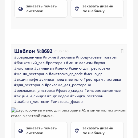
заказать печать
заказать дизайн
листовок
по шаблону
Шаблон №8692
210 x 148
#современные
#яркие
#реклама
#продуктовые_товары
#банкетный_зал
#ресторан
#минимализм
#купон
#листовка
#стильная
#меню
#меню_для_ресторана
#меню_ресторана
#листовка_qr_code
#меню_qr
#акция_кафе
#скидка_предъявителю
#ресторан_листовка
#для_ресторана
#реклама_для_ресторана
#рекламная_листовка
#флаер_скидка
#информационные
#акции_и_скидки
#с_qr_кодом
#скидка_ресторан
#шаблон_листовки
#листовка_флаер
заказать печать
заказать дизайн
листовок
по шаблону