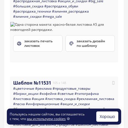
#распродажная_листовка
#акции_и_скидки
#big_sale
#большая_скидка
#распродажа_обуви
#распродажа_техники
#зимняя_распродажа
#зимние_скидки
#mega_sale
заказать печать
заказать дизайн
листовок
по шаблону
Шаблон №11531
105 x 148
#цветочные
#реклама
#продуктовые_товары
#биржи_акции
#кофейня
#светлые
#типографика
#листовка
#акция
#листовка_скидка
#рекламная_листовка
#пасха
#информационные
#акции_и_скидки
#большая_скидка
#листовка_для_магазина
#с_пасхой
Пользуясь нашим сайтом, вы соглашаетесь
#пасха_акция
#листовка_для_пекарни
#скидка_кулич
Хорошо
с тем, что
мы используем cookies
🍪
#кулич
#скидка_выпечка
#пасхальные_скидки
#листовка_для_магазина_продуктов
#шаблон_листовки