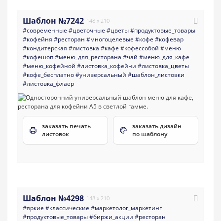
Шаблон №7242
148 x 210
#современные
#цветочные
#цветы
#продуктовые_товары
#кофейня
#ресторан
#многоцелевые
#кофе
#кофевар
#кондитерская
#листовка
#кафе
#кофессобой
#меню
#кофешоп
#меню_для_ресторана
#чай
#меню_для_кафе
#меню_кофейной
#листовка_кофейни
#листовка_цветы
#кофе_бесплатно
#универсальный
#шаблон_листовки
#листовка_флаер
заказать печать
заказать дизайн
листовок
по шаблону
Шаблон №4298
148 x 210
#яркие
#классические
#маркетолог_маркетинг
#продуктовые_товары
#биржи_акции
#ресторан