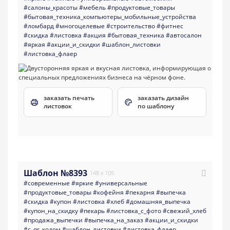
#салоны_красоты
#мебель
#продуктовые_товары
#бытовая_техника_компьютеры_мобильные_устройства
#ломбард
#многоцелевые
#строительство
#фитнес
#скидка
#листовка
#акция
#бытовая_техника
#автосалон
#яркая
#акции_и_скидки
#шаблон_листовки
#листовка_флаер
заказать печать
заказать дизайн
листовок
по шаблону
Шаблон №8393
148 x 105
#современные
#яркие
#универсальные
#продуктовые_товары
#кофейня
#пекарня
#выпечка
#скидка
#купон
#листовка
#хлеб
#домашняя_выпечка
#купон_на_скидку
#пекарь
#листовка_с_фото
#свежий_хлеб
#продажа_выпечки
#выпечка_на_заказ
#акции_и_скидки
#с_qr_кодом
#шаблон_листовки
#листовка_флаер