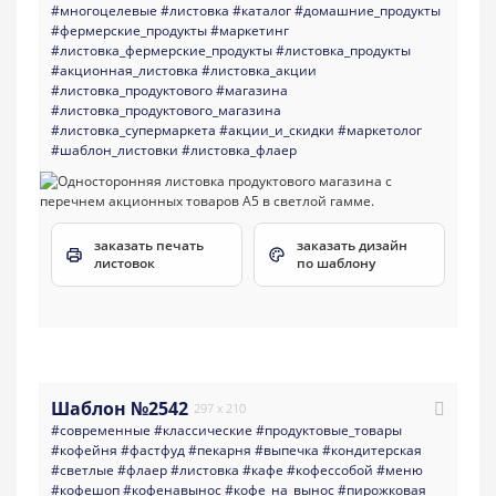
#многоцелевые
#листовка
#каталог
#домашние_продукты
#фермерские_продукты
#маркетинг
#листовка_фермерские_продукты
#листовка_продукты
#акционная_листовка
#листовка_акции
#листовка_продуктового
#магазина
#листовка_продуктового_магазина
#листовка_супермаркета
#акции_и_скидки
#маркетолог
#шаблон_листовки
#листовка_флаер
заказать печать
заказать дизайн
листовок
по шаблону
Шаблон №2542
297 x 210
#современные
#классические
#продуктовые_товары
#кофейня
#фастфуд
#пекарня
#выпечка
#кондитерская
#светлые
#флаер
#листовка
#кафе
#кофессобой
#меню
#кофешоп
#кофенавынос
#кофе_на_вынос
#пирожковая