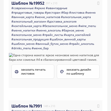
Шаблон №19952
297 x 210
#современные
#яркие
#авангардные
#продуктовые_товары
#ресторан
#бар
#листовка
#меню
#винная_карта
#меню_напитков
#алкогольная_карта
#алкогольный_магазин
#доставка_алкоголя
#коктейльная_карта
#безалкогольное_меню
#wine_menu
#меню_напитки
#меню_алкоголь
#барное_меню
#алкогольное_меню
#прайс_листы
#карта_коктейлей
#алкогольная_продукция
#шаблон_винной_карты
#шаблон_меню
#винный_бутик_меню
#прайс_алкоголь
#drinks_menu
#меню_бар
заказать печать
заказать дизайн
листовок
по шаблону
Шаблон №7991
148 x 210
#элегантные
#современные
#яркие
#визитка
#дизайн