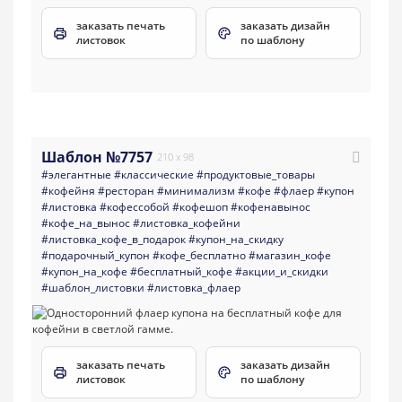
заказать печать
заказать дизайн
листовок
по шаблону
Шаблон №7757
210 x 98
#элегантные
#классические
#продуктовые_товары
#кофейня
#ресторан
#минимализм
#кофе
#флаер
#купон
#листовка
#кофессобой
#кофешоп
#кофенавынос
#кофе_на_вынос
#листовка_кофейни
#листовка_кофе_в_подарок
#купон_на_скидку
#подарочный_купон
#кофе_бесплатно
#магазин_кофе
#купон_на_кофе
#бесплатный_кофе
#акции_и_скидки
#шаблон_листовки
#листовка_флаер
заказать печать
заказать дизайн
листовок
по шаблону