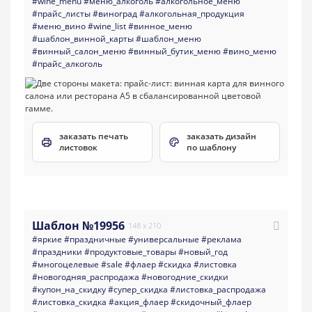
#wine_menu
#меню_алкоголь
#алкогольное_меню
#прайс_листы
#виноград
#алкогольная_продукция
#меню_вино
#wine_list
#винное_меню
#шаблон_винной_карты
#шаблон_меню
#винный_салон_меню
#винный_бутик_меню
#вино_меню
#прайс_алкоголь
заказать печать
заказать дизайн
листовок
по шаблону
Шаблон №19956
148 x 210
#яркие
#праздничные
#универсальные
#реклама
#праздники
#продуктовые_товары
#новый_год
#многоцелевые
#sale
#флаер
#скидка
#листовка
#новогодняя_распродажа
#новогодние_скидки
#купон_на_скидку
#супер_скидка
#листовка_распродажа
#листовка_скидка
#акция_флаер
#скидочный_флаер