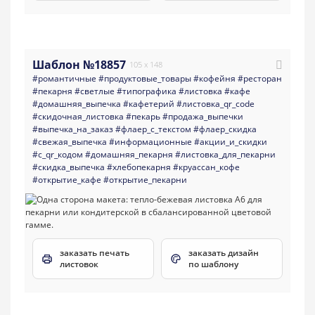
Шаблон №18857
105 x 148
#романтичные
#продуктовые_товары
#кофейня
#ресторан
#пекарня
#светлые
#типографика
#листовка
#кафе
#домашняя_выпечка
#кафетерий
#листовка_qr_code
#скидочная_листовка
#пекарь
#продажа_выпечки
#выпечка_на_заказ
#флаер_с_текстом
#флаер_скидка
#свежая_выпечка
#информационные
#акции_и_скидки
#с_qr_кодом
#домашняя_пекарня
#листовка_для_пекарни
#скидка_выпечка
#хлебопекарня
#круассан_кофе
#открытие_кафе
#открытие_пекарни
заказать печать
заказать дизайн
листовок
по шаблону