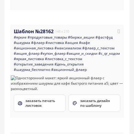
Шаблон №28162
148 x 210
#яркие
#продуктовые_товары
#биржи_акции
#фастфуд
#шаурма
#флаер
#листовка
#акция
#кафе
#акционная_листовка
#максимализм
#флаер_с_текстом
#акция_флаер
#купон_флаер
#акции_и_скидки
#с_qr_кодом
#яркая_листовка
#листовка_с_текстом
#открытие_заведения
#день_открытия
#шаурма_бесплатно
#акционный_флаер
заказать печать
заказать дизайн
листовок
по шаблону