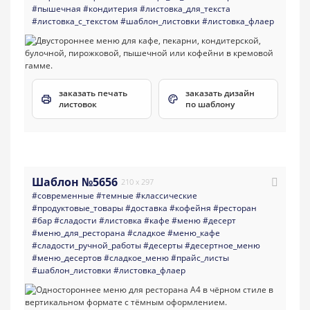
#пышечная
#кондитерия
#листовка_для_текста
#листовка_с_текстом
#шаблон_листовки
#листовка_флаер
заказать печать
заказать дизайн
листовок
по шаблону
Шаблон №5656
210 x 297
#современные
#темные
#классические
#продуктовые_товары
#доставка
#кофейня
#ресторан
#бар
#сладости
#листовка
#кафе
#меню
#десерт
#меню_для_ресторана
#сладкое
#меню_кафе
#сладости_ручной_работы
#десерты
#десертное_меню
#меню_десертов
#сладкое_меню
#прайс_листы
#шаблон_листовки
#листовка_флаер