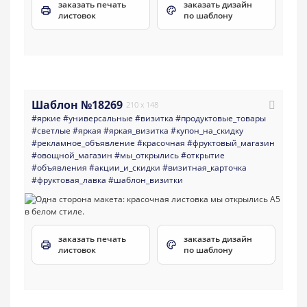
заказать печать
заказать дизайн
листовок
по шаблону
Шаблон №18269
210 x 148
#яркие
#универсальные
#визитка
#продуктовые_товары
#светлые
#яркая
#яркая_визитка
#купон_на_скидку
#рекламное_объявление
#красочная
#фруктовый_магазин
#овощной_магазин
#мы_открылись
#открытие
#объявления
#акции_и_скидки
#визитная_карточка
#фруктовая_лавка
#шаблон_визитки
заказать печать
заказать дизайн
листовок
по шаблону