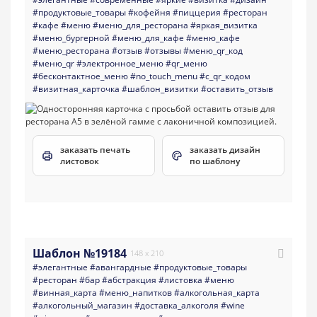
#продуктовые_товары
#кофейня
#пиццерия
#ресторан
#кафе
#меню
#меню_для_ресторана
#яркая_визитка
#меню_бургерной
#меню_для_кафе
#меню_кафе
#меню_ресторана
#отзыв
#отзывы
#меню_qr_код
#меню_qr
#электронное_меню
#qr_меню
#бесконтактное_меню
#no_touch_menu
#с_qr_кодом
#визитная_карточка
#шаблон_визитки
#оставить_отзыв
заказать печать
заказать дизайн
листовок
по шаблону
Шаблон №19184
148 x 210
#элегантные
#авангардные
#продуктовые_товары
#ресторан
#бар
#абстракция
#листовка
#меню
#винная_карта
#меню_напитков
#алкогольная_карта
#алкогольный_магазин
#доставка_алкоголя
#wine