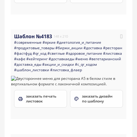
Шаблон №4183
148 x 210
#современные
#яркие
#диетология_и_питание
#продуктовые_товары
#биржи_акции
#доставка
#ресторан
#фастфуд
#qr_код
#светлые
#здоровое_питание
#листовка
#кафе
#кейтеринг
#доставкаеды
#меню
#вегетарианский
#доставка_еды
#акции_и_скидки
#с_qr_кодом
#шаблон_листовки
#листовка_флаер
заказать печать
заказать дизайн
листовок
по шаблону