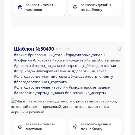
заказать печать
заказать дизайн
листовок
по шаблону
Шаблон №50490
105 x 148
#яркие
#рисованный_стиль
#продуктовые_товары
#кофейня
#листовка
#торты
#кондитер
#спасибо_за_заказ
#десерты
#торты_на_заказ
#открытка_с_благодарностью
#с_qr_кодом
#поздравительные
#десерты_на_заказ
#благодарственная_листовка
#благодарность_клиенту
#благодарственная_карточка
#благодарственные_карточки
#кондитерские_изделия
#авторские_торты_на_заказ
#изысканные_десерты
заказать печать
заказать дизайн
листовок
по шаблону