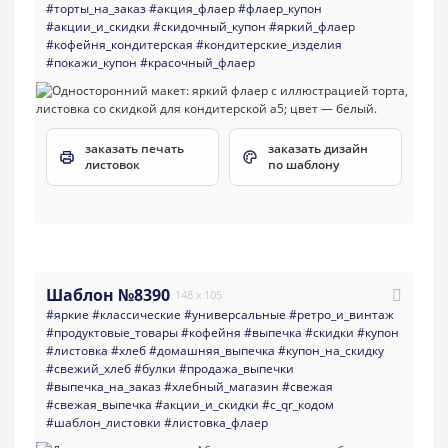
#торты_на_заказ
#акция_флаер
#флаер_купон
#акции_и_скидки
#скидочный_купон
#яркий_флаер
#кофейня_кондитерская
#кондитерские_изделия
#покажи_купон
#красочный_флаер
заказать печать
заказать дизайн
листовок
по шаблону
Шаблон №8390
148 x 105
#яркие
#классические
#универсальные
#ретро_и_винтаж
#продуктовые_товары
#кофейня
#выпечка
#скидки
#купон
#листовка
#хлеб
#домашняя_выпечка
#купон_на_скидку
#свежий_хлеб
#булки
#продажа_выпечки
#выпечка_на_заказ
#хлебный_магазин
#свежая
#свежая_выпечка
#акции_и_скидки
#с_qr_кодом
#шаблон_листовки
#листовка_флаер