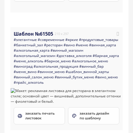
Шаблон №61505
210 x 297
#элегантные
#современные
#яркие
#продуктовые_товары
#банкетный_зал
#ресторан
#вино
#меню
#винная_карта
#алкогольная_карта
#винный_магазин
#алкогольный_магазин
#доставка_алкоголя
#барная_карта
#меню_алкоголь
#барное_меню
#алкогольное_меню
#виноград
#алкогольная_продукция
#винный_бар
#меню_вино
#винное_меню
#шаблон_винной_карты
#винный_салон_меню
#винный_бутик_меню
#вино_меню
#прайс_алкоголь
заказать печать
заказать дизайн
листовок
по шаблону