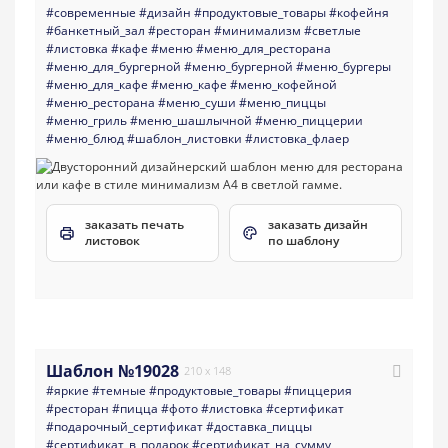
#современные
#дизайн
#продуктовые_товары
#кофейня
#банкетный_зал
#ресторан
#минимализм
#светлые
#листовка
#кафе
#меню
#меню_для_ресторана
#меню_для_бургерной
#меню_бургерной
#меню_бургеры
#меню_для_кафе
#меню_кафе
#меню_кофейной
#меню_ресторана
#меню_суши
#меню_пиццы
#меню_гриль
#меню_шашлычной
#меню_пиццерии
#меню_блюд
#шаблон_листовки
#листовка_флаер
заказать печать
заказать дизайн
листовок
по шаблону
Шаблон №19028
210 x 148
#яркие
#темные
#продуктовые_товары
#пиццерия
#ресторан
#пицца
#фото
#листовка
#сертификат
#подарочный_сертификат
#доставка_пиццы
#сертификат_в_подарок
#сертификат_на_сумму