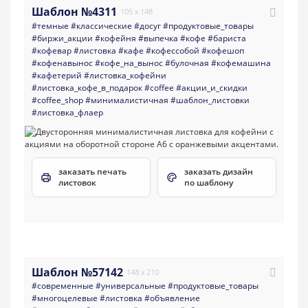
Шаблон №4311
105 x 148
#темные
#классические
#досуг
#продуктовые_товары
#биржи_акции
#кофейня
#выпечка
#кофе
#бариста
#кофевар
#листовка
#кафе
#кофессобой
#кофешоп
#кофенавынос
#кофе_на_вынос
#булочная
#кофемашина
#кафетерий
#листовка_кофейни
#листовка_кофе_в_подарок
#coffee
#акции_и_скидки
#coffee_shop
#минималистичная
#шаблон_листовки
#листовка_флаер
заказать печать
заказать дизайн
листовок
по шаблону
Шаблон №57142
148 x 210
#современные
#универсальные
#продуктовые_товары
#многоцелевые
#листовка
#объявление