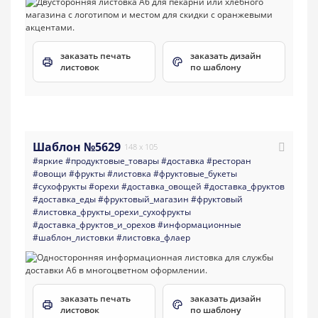
заказать печать
заказать дизайн
листовок
по шаблону
Шаблон №5629
148 x 105
#яркие
#продуктовые_товары
#доставка
#ресторан
#овощи
#фрукты
#листовка
#фруктовые_букеты
#сухофрукты
#орехи
#доставка_овощей
#доставка_фруктов
#доставка_еды
#фруктовый_магазин
#фруктовый
#листовка_фрукты_орехи_сухофрукты
#доставка_фруктов_и_орехов
#информационные
#шаблон_листовки
#листовка_флаер
заказать печать
заказать дизайн
листовок
по шаблону