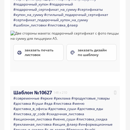
#подарочный_купон
#подарочный
#подарочный_сертификат_на_сумму
#сертификаты
#купон_на_сумму
#стильный_подарочный_сертификат
#сертификат_подарочный_купон_на_сумму
#шаблон_листовки
#листовка_флаер
заказать печать
заказать дизайн
листовок
по шаблону
Шаблон №10627
148 x 210
#современные
#яркие
#реклама
#продуктовые_товары
#доставка
#суши
#еда
#листовка
#меню
#доставка_в_офисы
#доставка_суши
#доставка_еды
#листовка_qr_code
#скидочная_листовка
#акционная_листовка
#меню_суши
#листовка_скидка
#рекламная_листовка
#акция_флаер
#информационные
#акции_и_скидки
#с_qr_кодом
#барсуши
#sushi