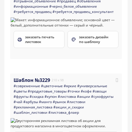
#отрывное_объявление
#продавец
#объявления
#информационные
#черно_белое_объявление
#требуется_продавец
#требуется_продавец_консультант
заказать печать
заказать дизайн
листовок
по шаблону
Шаблон №3229
210 x 98
#современные
#цветочные
#яркие
#универсальные
#цветы
#продуктовые_товары
#точки
#кофе
#овощи
#фрукты
#скидка
#купон
#листовка
#акции
#сухофрукты
#чай
#арбузы
#манго
#рынок
#листовки
#рекламная_листовка
#акции_и_скидки
#шаблон_листовки
#листовка_флаер