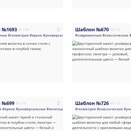
 №1693
Шаблон №670
90 x 50
90 x 50
нные
#геометрия
#яркие
#универсальные
#визитка
#современные
#услуги_для_бизнеса
#классические
#
 №699
Шаблон №726
90 x 50
90 x 50
я
#яркие
#универсальные
#многоцелевые
#геометрия
#стильный
#классические
#ун