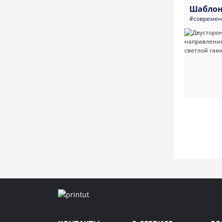
Шаблон
#совреме