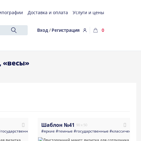
ипографии
Доставка и оплата
Услуги и цены
Вход
/
Регистрация
0
, «весы»
Шаблон №41
90 x 50
#государственные
#визитка
#яркие
#аналитики
#темные
#государственные
#юрист
#адвокат
#классические
#минимализм
#
#