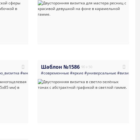
Шаблон №1586
90 x 50
веты
ро_визитка
#цветы
#многоцелевые
#флорист
#современные
#светлые
#светлые
#светлая_визитка
#многоцелевая
#яркие
#универсальные
#визитная_карточка
#орнамент
#визитка
#визитна
#ш
#