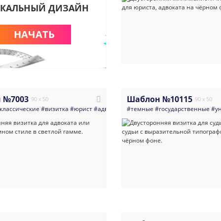
КАЛЬНЫЙ ДИЗАЙН
НАЧАТЬ
 №7003
Шаблон №10115
90 x 50
90 x 50
классические
#визитка
#юрист
#адвокат
#администрация
#темные
#государственные
#минимализм
#у