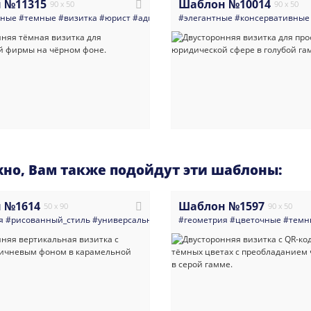
 №11315
Шаблон №10014
90 x 50
90 x 50
нные
#темные
#визитка
#юрист
#адвокат
#весы
#элегантные
#право
#темная_визитка
#консервативные
но, Вам также подойдут эти шаблоны:
 №1614
Шаблон №1597
50 x 90
90 x 50
я
#рисованный_стиль
#универсальные
#визитка
#геометрия
#йога
#цветочные
#интернет_магаз
#темн