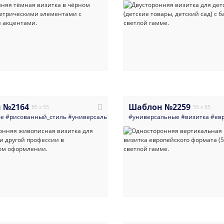
 №2164
Шаблон №2259
85 x 55
55 x 85
ые
#рисованный_стиль
#универсальные
#визитка
#универсальные
#живопись
#визитка
#флорист_ц
#ев