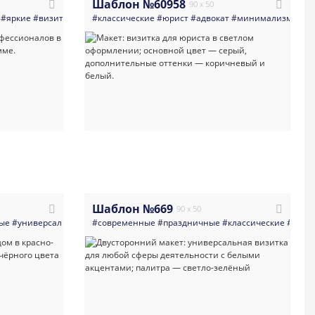
Шаблон №60958
90 x 50
#правосудие
#яркие
#визитка
#закон
#юрист
#фемида
#классические
#адвокат
#фемида_весы
#министерство
#юрист
#темная
#адвокат
#минимализм
#визитная_карточка
#минимализм
#qr_код
#qr_
Шаблон №669
90 x 50
ины
ые
#универсальные
#абстракция
#мандала
#визитка
#современные
#индия
#qr_код
#узоры
#праздничные
#яркая_визитка
#визитная_карточка
#классические
#визитная_карточк
#шаблон_
#унив