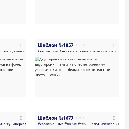
Шаблон №1057
90 x 50
еские
рно_белое
#универсальные
#black_and_white
#геометрия
#черно_белое
#ч_б
#деловая_визитка
#универсальные
#black_and_white
#визитная_карточка
#черно_белое
#ч_б
#светлы
#б
Шаблон №1677
90 x 50
_консультанты
кие
#универсальные
#подбор_персонала
#визитка
#современные
#детский_сад
#консалтинг
#яркие
#детские_товары
#темные
#услуги_для_бизнеса
#универсальные
#светлые
#бух
#в
#