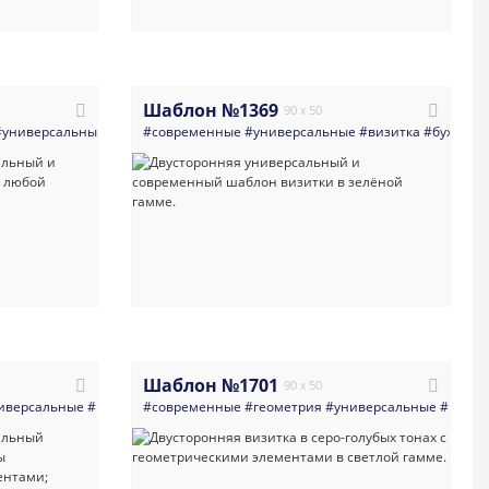
Шаблон №1369
90 x 50
директор
#универсальные
#абстракция
#художник
#современные
#визитная_карточка
#абстракция
#универсальные
#светлые
#современная_визитка
#универсальный
#визитка
#бухгалте
#шабл
Шаблон №1701
90 x 50
иверсальные
#право
#многоцелевые
#современные
#геометрия
#желтый
#коричневый
#универсальные
#универсаль
#визит