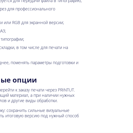
буется для передачи файла в типографию;
брез для профессионального
и или RGB для экранной версии;
A3;
 типографии;
кладки, в том числе для печати на
днее, поменять параметры подготовки и
ные опции
ерейти к заказу печати через PRINTUT.
ящий материал, а при наличии нужных
лов и другие виды обработки.
чку: сохранить сильные визуальные
ить итоговую версию под нужный способ