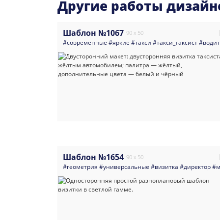
Другие работы дизайн
Шаблон №1067
90 x 50
#современные
#яркие
#такси
#такси_таксист
#води
Шаблон №1654
90 x 50
#геометрия
#универсальные
#визитка
#директор
#м