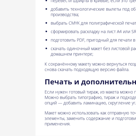
перевести шрифты в кривые, если это тре
добавить технологические вылеты под о
производства;
выбрать CMYK для полиграфической печат
сформировать раскладку на лист A4 или SR
подготовить PDF, пригодный для печати в
скачать одиночный макет без листовой рас
домашнем принтере;
К сохранённому макету можно вернуться поз
снова скачать подходящую версию файла.
Печать и дополнитель
Если нужен готовый тираж, из макета можно п
Можно выбрать типографию, тираж и подход
опций — добавить ламинацию, скругление уг
Макет можно использовать как отправную то
элементы, заменить содержание и подготов
применения.