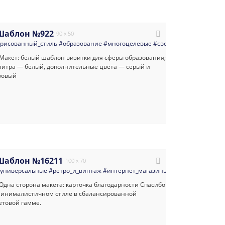
Шаблон №922
90 x 50
красоты
рисованный_стиль
#многоцелевые
#образование
#девушка
#многоцелевые
#лицо
#яркая_визитка
#светлые
#косметолога
#
Шаблон №16211
100 x 70
ая_визитка
универсальные
#шаблон_визитки
#ретро_и_винтаж
#интернет_магазины
#кофейня
#миним