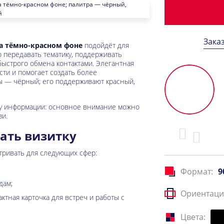
Зака
а тёмно-красном фоне
подойдёт для
о передавать тематику, поддерживать
быстрого обмена контактами. Элегантная
сти и помогает создать более
ы — чёрный; его поддерживают красный,
чу информации: основное внимание можно
зи.
ать визитку
тривать для следующих сфер:
Формат:
9
дам;
Ориентаци
актная карточка для встреч и работы с
Цвета: