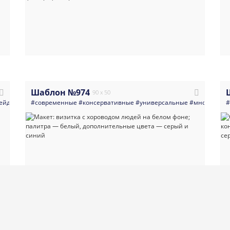
Шаблон №974
90 x 50
ейд
#многоцелевые
#современные
#желтая
#консервативные
#универсальные
#многоцеле
#
Шаблон №1089
90 x 50