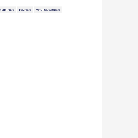
егантные
темные
многоцелевые