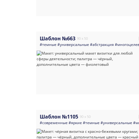
Шаблон №663
90 x 50
#темные
#универсальные
#абстракция
#многоцеле
Шаблон №1105
90 x 50
#современные
#яркие
#темные
#универсальные
#м