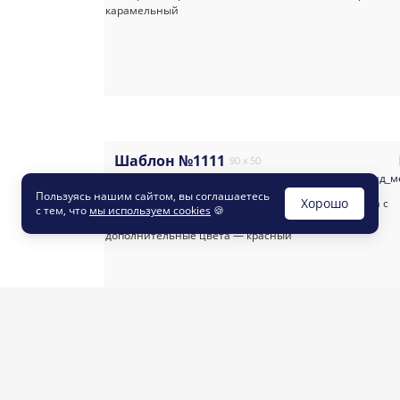
Шаблон №1111
90 x 50
#забавные_и_причудливые
#яркие
#дизайн
#хенд_м
Пользуясь нашим сайтом, вы соглашаетесь
Хорошо
с тем, что
мы используем cookies
🍪
Шаблон №1464
90 x 50