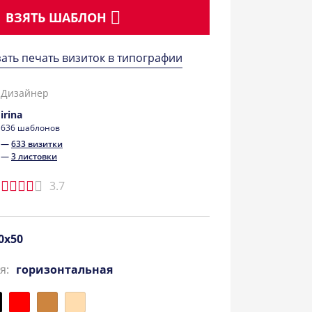
ВЗЯТЬ ШАБЛОН
зать печать визиток в типографии
Дизайнер
irina
636 шаблонов
—
633 визитки
—
3 листовки
3.7
0x50
я:
горизонтальная