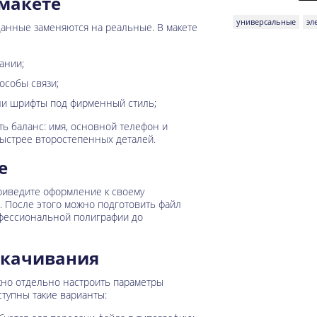
макете
универсальные
эл
анные заменяются на реальные. В макете
ании;
пособы связи;
или шрифты под фирменный стиль;
ь баланс: имя, основной телефон и
ыстрее второстепенных деталей.
е
приведите оформление к своему
 После этого можно подготовить файл
фессиональной полиграфии до
скачивания
но отдельно настроить параметры
ступны такие варианты: