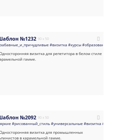
Шаблон №1232
90 x 50
ьеров
забавные_и_причудливые
#многоцелевые
#светлые
#визитка
#светлая_визитка
#курсы
#образование
#визитная_карточка
#репетиторы
#у
#
Шаблон №2092
90 x 50
да
яркие
#яркая_визитка
#рисованный_стиль
#визитная_карточка
#универсальные
#современная_визитка
#визитка
#реклама
#шаблон_в
#уборка_