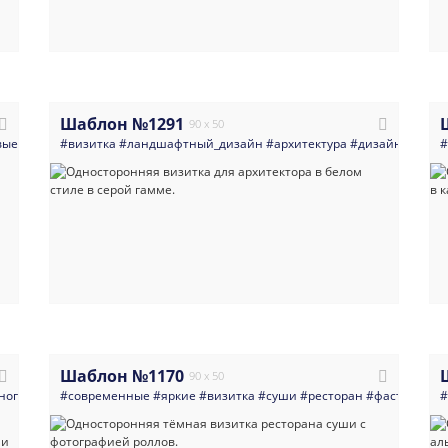
Шаблон №1291
90 x 50
вые
#универсальный
#визитка
#ландшафтный_дизайн
#архитектура
#дизайн_интер
#
Шаблон №1170
90 x 50
ногоцелевые
#современные
#черная
#яркие
#визитка
#суши
#ресторан
#фастфуд
#е
#