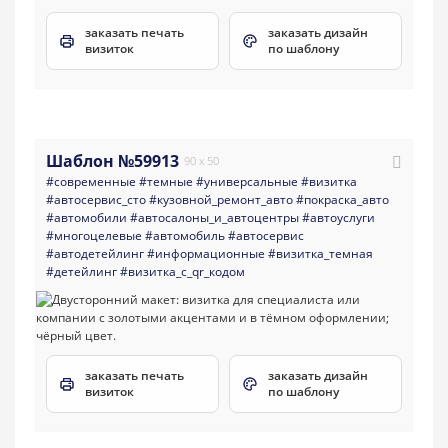
заказать печать
заказать дизайн
визиток
по шаблону
Шаблон №59913
90 x 50
#современные
#темные
#универсальные
#визитка
#автосервис_сто
#кузовной_ремонт_авто
#покраска_авто
#автомобили
#aвтосалоны_и_автоцентры
#автоуслуги
#многоцелевые
#автомобиль
#автосервис
#автодетейлинг
#информационные
#визитка_темная
#детейлинг
#визитка_с_qr_кодом
заказать печать
заказать дизайн
визиток
по шаблону