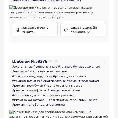
#визажист_лэшмейкер_бровист_косметолог
заказать печать
заказать дизайн
визиток
по шаблону
Шаблон №59376
90 x 50
#элегантные
#современные
#темные
#универсальные
#визитка
#компьютерная_помощь
#техническая_поддержка
#ремонт_оргтехники
#темная_визитка
#многоцелевые
#ремонт_телефонов
#ремонт_ноутбуков
#компьютерный_мастер
#ремонт_смартфонов
#ремонт_планшетов
#сервисный_центр
#информационные
#визитка_односторонняя
#визитка_сервисный_центр
#ремонт_телефонов_смартфонов