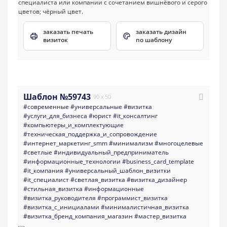
заказать печать
заказать дизайн
визиток
по шаблону
Шаблон №59743
90 x 50
#современные
#универсальные
#визитка
#услуги_для_бизнеса
#юрист
#it_консалтинг
#компьютеры_и_комплектующие
#техническая_поддержка_и_сопровождение
#интернет_маркетинг_smm
#минимализм
#многоцелевые
#светлые
#индивидуальный_предприниматель
#информационные_технологии
#business_card_template
#it_компания
#универсальный_шаблон_визитки
#it_специалист
#светлая_визитка
#визитка_дизайнер
#стильная_визитка
#информационные
#визитка_руководителя
#программист_визитка
#визитка_с_инициалами
#минималистичная_визитка
#визитка_бренд_компания_магазин
#мастер_визитка