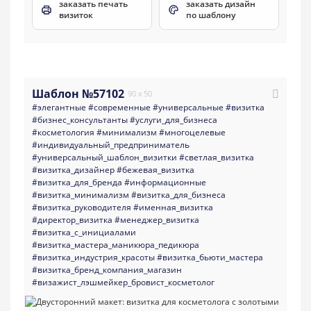
заказать печать
заказать дизайн
визиток
по шаблону
Шаблон №57102
90 x 50
#элегантные
#современные
#универсальные
#визитка
#бизнес_консультанты
#услуги_для_бизнеса
#косметология
#минимализм
#многоцелевые
#индивидуальный_предприниматель
#универсальный_шаблон_визитки
#светлая_визитка
#визитка_дизайнер
#бежевая_визитка
#визитка_для_бренда
#информационные
#визитка_минимализм
#визитка_для_бизнеса
#визитка_руководителя
#именная_визитка
#директор_визитка
#менеджер_визитка
#визитка_с_инициалами
#визитка_мастера_маникюра_педикюра
#визитка_индустрия_красоты
#визитка_бьюти_мастера
#визитка_бренд_компания_магазин
#визажист_лэшмейкер_бровист_косметолог