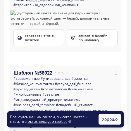
#строительно_отделочная_компания
заказать печать
заказать дизайн
визиток
по шаблону
Шаблон №58922
90 x 50
#современные
#универсальные
#визитка
#бизнес_консультанты
#услуги_для_бизнеса
#руководитель
#косметология
#минимализм
#многоцелевые
#светлые
#индивидуальный_предприниматель
#business_card_template
#свадебный_стилист
#универсальный_шаблон_визитки
#светлая_визитка
#визитка_дизайнер
#визитка_для_бренда
Пользуясь нашим сайтом, вы соглашаетесь
Хорошо
#информационные
#визитка_для_бизнеса
с тем, что
мы используем cookies
🍪
#визитка_руководителя
#именная_визитка