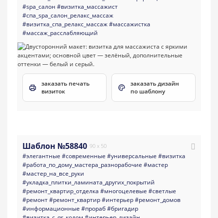
#spa_салон
#визитка_массажист
#спа_spa_салон_релакс_массаж
#визитка_спа_релакс_массаж
#массажистка
#массаж_расслабляющий
заказать печать
заказать дизайн
визиток
по шаблону
Шаблон №58840
90 x 50
#элегантные
#современные
#универсальные
#визитка
#работа_по_дому_мастера_разнорабочие
#мастер
#мастер_на_все_руки
#укладка_плитки_ламината_других_покрытий
#ремонт_квартир_отделка
#многоцелевые
#светлые
#ремонт
#ремонт_квартир
#интерьер
#ремонт_домов
#информационные
#прораб
#бригадир
#визитка_с_qr_кодом
#интерьер_дизайн