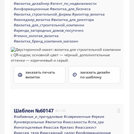
#визитка_дизайнер
#агент_по_недвижимости
#информационные
#визитка_для_бизнеса
#визитка_строительной_фирмы
#риэлтор_визитка
#менеджер_визитка
#визитка_для_риелтора
#визитка_для_строительной_компании
#аренда_загородных_домов_посуточно
#темно_золотая_визитка
#визитка_бренд_компания_магазин
заказать печать
заказать дизайн
визиток
по шаблону
Шаблон №60147
90 x 50
#забавные_и_причудливые
#современные
#яркие
#универсальные
#визитка
#массажисты
#спа_spa
#многоцелевые
#массаж
#релакс
#массажист
#массаж_тела
#массажный_салон
#информационные