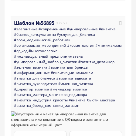
Шаблон №56895
90 x 50
#элегантные
#современные
#универсальные
#визитка
#бизнес_консультанты
#услуги_для_бизнеса
#врач_медицинский_работник
#организация_мероприятий
#косметология
#минимализм
#qr_код
#многоцелевые
#индивидуальный_предприниматель
#универсальный_шаблон_визитки
#визитка_дизайнер
#зеленая_визитка
#визитка_для_бренда
#информационные
#визитка_минимализм
#визитка_для_бизнеса
#визитка_адвоката
#визитка_руководителя
#именная_визитка
#директор_визитка
#менеджер_визитка
#визитка_мастера_маникюра_педикюра
#визитка_индустрия_красоты
#визитка_бьюти_мастера
#визитка_бренд_компания_магазин