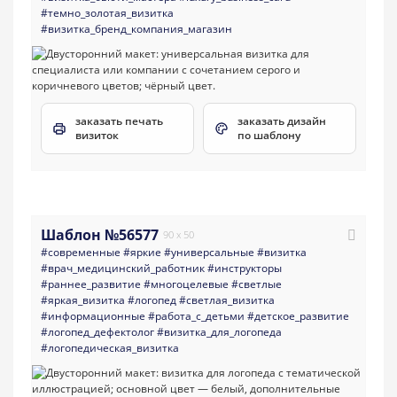
#темно_золотая_визитка
#визитка_бренд_компания_магазин
заказать печать
заказать дизайн
визиток
по шаблону
Шаблон №56577
90 x 50
#современные
#яркие
#универсальные
#визитка
#врач_медицинский_работник
#инструкторы
#раннее_развитие
#многоцелевые
#светлые
#яркая_визитка
#логопед
#светлая_визитка
#информационные
#работа_с_детьми
#детское_развитие
#логопед_дефектолог
#визитка_для_логопеда
#логопедическая_визитка