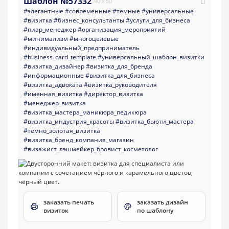
Шаблон №57332
90 x 50
#элегантные
#современные
#темные
#универсальные
#визитка
#бизнес_консультанты
#услуги_для_бизнеса
#пиар_менеджер
#организация_мероприятий
#минимализм
#многоцелевые
#индивидуальный_предприниматель
#business_card_template
#универсальный_шаблон_визитки
#визитка_дизайнер
#визитка_для_бренда
#информационные
#визитка_для_бизнеса
#визитка_адвоката
#визитка_руководителя
#именная_визитка
#директор_визитка
#менеджер_визитка
#визитка_мастера_маникюра_педикюра
#визитка_индустрия_красоты
#визитка_бьюти_мастера
#темно_золотая_визитка
#визитка_бренд_компания_магазин
#визажист_лэшмейкер_бровист_косметолог
заказать печать
заказать дизайн
визиток
по шаблону