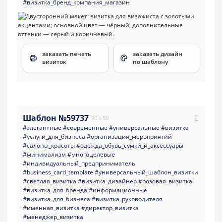
#визитка_бренд_компания_магазин
заказать печать
заказать дизайн
визиток
по шаблону
Шаблон №59737
90 x 50
#элегантные
#современные
#универсальные
#визитка
#услуги_для_бизнеса
#организация_мероприятий
#салоны_красоты
#одежда_обувь_сумки_и_аксессуары
#минимализм
#многоцелевые
#индивидуальный_предприниматель
#business_card_template
#универсальный_шаблон_визитки
#светлая_визитка
#визитка_дизайнер
#розовая_визитка
#визитка_для_бренда
#информационные
#визитка_для_бизнеса
#визитка_руководителя
#именная_визитка
#директор_визитка
#менеджер_визитка