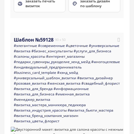
заказать печать
заказать дизайн
визиток
по шаблону
Шаблон №59128
90 x 50
#элегантные
#современные
#цветочные
#универсальные
#визитка
#бизнес_консультанты
#услуги_для_бизнеса
#салоны_красоты
#интернет_магазины
#подарки_сувениры_рукоделие_хенд_мейд
#многоцелевые
#индивидуальный_предприниматель
#business_card_template
#хэнд_мэйд
#универсальный_шаблон_визитки
#визитка_дизайнер
#розовая_визитка
#женская_визитка
#свадебный_флорист
#визитка_для_бренда
#информационные
#визитка_для_бизнеса
#именная_визитка
#менеджер_визитка
#визитка_мастера_маникюра_педикюра
#визитка_индустрия_красоты
#визитка_бьюти_мастера
#визитка_бренд_компания_магазин
#визитка_цветы_флорист