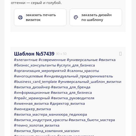
заказать печать
заказать дизайн
визиток
по шаблону
Шаблон №57439
90 x 50
#элегантные
#современные
#универсальные
#визитка
#бизнес_консультанты
#услуги_для_бизнеса
#организация_мероприятий
#салоны_красоты
#многоцелевые
#индивидуальный_предприниматель
#business_card_template
#универсальный_шаблон_визитки
#визитка_дизайнер
#визитка_для_бренда
#информационные
#визитка_для_бизнеса
#прайс_мраморный
#визитка_руководителя
#именная_визитка
#директор_визитка
#менеджер_визитка
#визитка_мастера_маникюра_педикюра
#визитка_индустрия_красоты
#визитка_бьюти_мастера
#темно_золотая_визитка
#визитка_бренд_компания_магазин