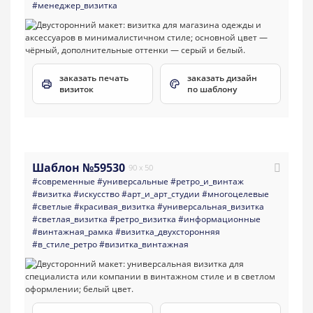
#менеджер_визитка
заказать печать
заказать дизайн
визиток
по шаблону
Шаблон №59530
90 x 50
#современные
#универсальные
#ретро_и_винтаж
#визитка
#искусство
#арт_и_арт_студии
#многоцелевые
#светлые
#красивая_визитка
#универсальная_визитка
#светлая_визитка
#ретро_визитка
#информационные
#винтажная_рамка
#визитка_двухсторонняя
#в_стиле_ретро
#визитка_винтажная