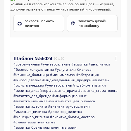
заказать печать
заказать дизайн
визиток
по шаблону
Шаблон №56024
90 x 50
#современные
#универсальные
#визитка
#аналитики
#бизнес_консультанты
#услуги_для_бизнеса
#клиника_больница
#минимализм
#абстракция
#многоцелевые
#индивидуальный_предприниматель
#офис_менеджер
#универсальный_шаблон_визитки
#визитка_дизайнер
#визитка_врача
#визитка_стоматолога
#визитка_для_бренда
#информационные
#визитка_минимализм
#визитка_для_бизнеса
#визитка_адвоката
#визитка_руководителя
#именная_визитка
#директор_визитка
#менеджер_визитка
#визитка_бьюти_мастера
#синяя_визитная_карта
#визитка_бренд_компания_магазин