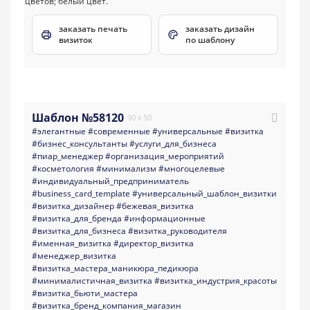
заказать печать
заказать дизайн
визиток
по шаблону
Шаблон №58120
90 x 50
#элегантные
#современные
#универсальные
#визитка
#бизнес_консультанты
#услуги_для_бизнеса
#пиар_менеджер
#организация_мероприятий
#косметология
#минимализм
#многоцелевые
#индивидуальный_предприниматель
#business_card_template
#универсальный_шаблон_визитки
#визитка_дизайнер
#бежевая_визитка
#визитка_для_бренда
#информационные
#визитка_для_бизнеса
#визитка_руководителя
#именная_визитка
#директор_визитка
#менеджер_визитка
#визитка_мастера_маникюра_педикюра
#минималистичная_визитка
#визитка_индустрия_красоты
#визитка_бьюти_мастера
#визитка_бренд_компания_магазин