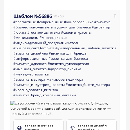
Шаблон №56886
90 x 50
#элегантные
#современные
#универсальные
#визитка
#бизнес_консультанты
#услуги_для_бизнеса
#директор
#юрист
#гостиницы_отели
#салоны_красоты
#минимализм
#многоцелевые
#индивидуальный_предприниматель
#business_card_template
#универсальный_шаблон_визитки
#визитка_дизайнер
#визитка_для_бренда
#информационные
#визитка_для_бизнеса
#визитка_адвоката
#визитка_руководителя
#именная_визитка
#директор_визитка
#менеджер_визитка
#визитка_мастера_маникюра_педикюра
#визитка_индустрия_красоты
#визитка_бьюти_мастера
#красно_золотая_визитка
#визитка_бренд_компания_магазин
заказать печать
заказать дизайн
визиток
по шаблону