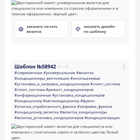
заказать печать
заказать дизайн
визиток
по шаблону
Шаблон №58942
90 x 50
#современные
#универсальные
#визитка
#кондиционеры_вентиляция
#многоцелевые
#установка_и_заправка_кондиционеров
#сплит_система
#сплит_системы
#ремонт_кондиционеров
#информационные
#установка_кондиционеров
#кондиционер
#автокондиционер
#фреон
#откачка_отработанного_фреона
#заправка_фреона
#кондиционер_визитка
#визитка_кондиционеры
#визитка_установка_кондиционеров
#кондиционерщик