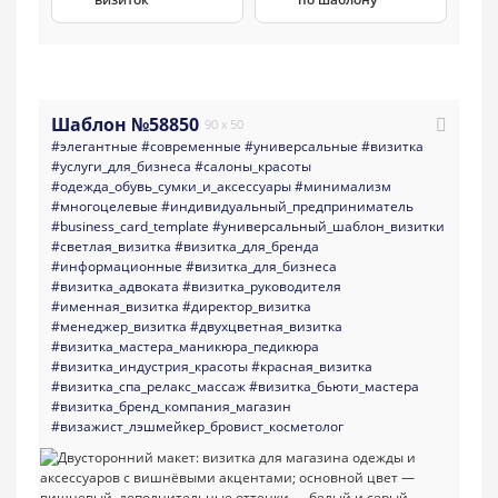
Шаблон №58850
90 x 50
#элегантные
#современные
#универсальные
#визитка
#услуги_для_бизнеса
#салоны_красоты
#одежда_обувь_сумки_и_аксессуары
#минимализм
#многоцелевые
#индивидуальный_предприниматель
#business_card_template
#универсальный_шаблон_визитки
#светлая_визитка
#визитка_для_бренда
#информационные
#визитка_для_бизнеса
#визитка_адвоката
#визитка_руководителя
#именная_визитка
#директор_визитка
#менеджер_визитка
#двухцветная_визитка
#визитка_мастера_маникюра_педикюра
#визитка_индустрия_красоты
#красная_визитка
#визитка_спа_релакс_массаж
#визитка_бьюти_мастера
#визитка_бренд_компания_магазин
#визажист_лэшмейкер_бровист_косметолог