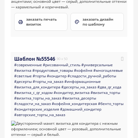
заказать печать
заказать дизайн
визиток
по шаблону
Шаблон №55546
90 x 50
#современные
#рисованный_стиль
#универсальные
#визитка
#продуктовые_товары
#кофейня
#многоцелевые
#светлые
#торты
#кондитер
#сладости_ручной_работы
#десерты
#торты_на_заказ
#информационные
#визитка_для_кондитера
#десерты_на_заказ
#два_qr_кода
#визитка_с_qr_кодом
#кондитер_визитка
#визитка_торты
#визитка_торты_на_заказ
#визитка_десерты
#сладости_на_заказ
#кофейня_кондитерская
#бенто_торты
#кондитерские_изделия
#домашний_кондитер
#авторские_торты_на_заказ