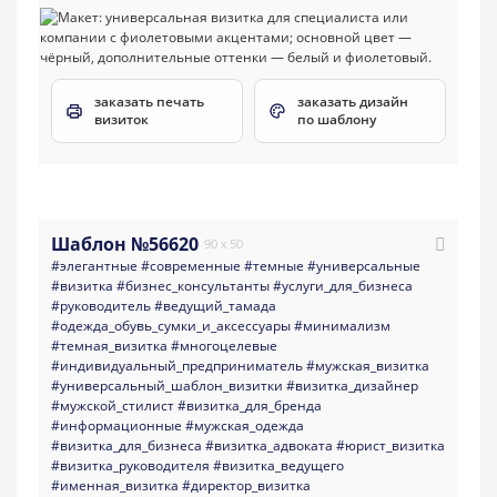
заказать печать
заказать дизайн
визиток
по шаблону
Шаблон №56620
90 x 50
#элегантные
#современные
#темные
#универсальные
#визитка
#бизнес_консультанты
#услуги_для_бизнеса
#руководитель
#ведущий_тамада
#одежда_обувь_сумки_и_аксессуары
#минимализм
#темная_визитка
#многоцелевые
#индивидуальный_предприниматель
#мужская_визитка
#универсальный_шаблон_визитки
#визитка_дизайнер
#мужской_стилист
#визитка_для_бренда
#информационные
#мужская_одежда
#визитка_для_бизнеса
#визитка_адвоката
#юрист_визитка
#визитка_руководителя
#визитка_ведущего
#именная_визитка
#директор_визитка