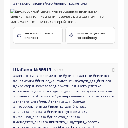
#визажист_лэшмейкер_бровист_косметолог
заказать печать
заказать дизайн
визиток
по шаблону
Шаблон №56619
90 x 50
#элегантные
#современные
#универсальные
#визитка
#аналитики
#бизнес_консультанты
#услуги_для_бизнеса
#директор
#маркетолог_маркетинг
#многоцелевые
#личный_водитель
#индивидуальный_предприниматель
#business_card_template
#универсальный_шаблон_визитки
#визитка_дизайнер
#визитка_для_бренда
#информационные
#визитка_для_бизнеса
#визитка_адвоката
#визитка_руководителя
#именная_визитка
#директор_визитка
#менеджер_визитка
#визитка_индустрия_красоты
#визитка_бьюти_мастера
#luxury_business_card