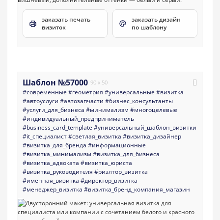
заказать печать
заказать дизайн
визиток
по шаблону
Шаблон №57000
90 x 50
#современные
#геометрия
#универсальные
#визитка
#автоуслуги
#автозапчасти
#бизнес_консультанты
#услуги_для_бизнеса
#минимализм
#многоцелевые
#индивидуальный_предприниматель
#business_card_template
#универсальный_шаблон_визитки
#it_специалист
#светлая_визитка
#визитка_дизайнер
#визитка_для_бренда
#информационные
#визитка_минимализм
#визитка_для_бизнеса
#визитка_адвоката
#визитка_юриста
#визитка_руководителя
#риэлтор_визитка
#именная_визитка
#директор_визитка
#менеджер_визитка
#визитка_бренд_компания_магазин