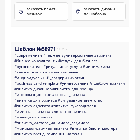
заказать печать
заказать дизайн
визиток
по шаблону
Шаблон №58971
90 x 50
#современные
#темные
#универсальные
#визитка
#бизнес_консультанты
#услуги_для_бизнеса
#руководитель
#ритуальные_услуги
#минимализм
#темная_визитка
#многоцелевые
#индивидуальный_предприниматель
#business_card_template
#универсальный_шаблон_визитки
#визитка_дизайнер
#визитка_для_бренда
#информационные
#строгая_визитка
#визитка_для_бизнеса
#ритуальное_агентство
#визитка_адвоката
#визитка_руководителя
#именная_визитка
#директор_визитка
#менеджер_визитка
#визитка_мастера_маникюра_педикюра
#минималистичная_визитка
#визитка_бьюти_мастера
#визитка_бренд_компания_магазин