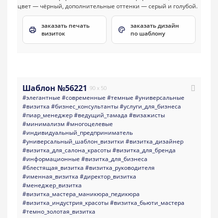
заказать печать
заказать дизайн
визиток
по шаблону
Шаблон №56221
90 x 50
#элегантные
#современные
#темные
#универсальные
#визитка
#бизнес_консультанты
#услуги_для_бизнеса
#пиар_менеджер
#ведущий_тамада
#визажисты
#минимализм
#многоцелевые
#индивидуальный_предприниматель
#универсальный_шаблон_визитки
#визитка_дизайнер
#визитка_для_салона_красоты
#визитка_для_бренда
#информационные
#визитка_для_бизнеса
#блестящая_визитка
#визитка_руководителя
#именная_визитка
#директор_визитка
#менеджер_визитка
#визитка_мастера_маникюра_педикюра
#визитка_индустрия_красоты
#визитка_бьюти_мастера
#темно_золотая_визитка