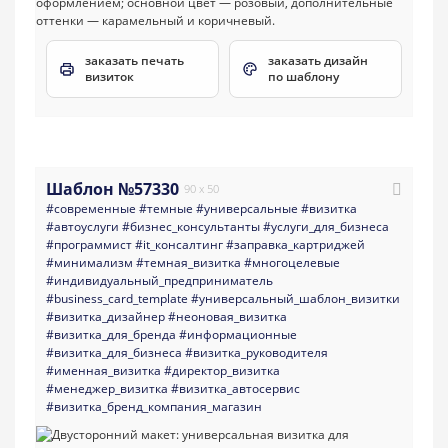
заказать печать
заказать дизайн
визиток
по шаблону
Шаблон №57330
90 x 50
#современные
#темные
#универсальные
#визитка
#автоуслуги
#бизнес_консультанты
#услуги_для_бизнеса
#программист
#it_консалтинг
#заправка_картриджей
#минимализм
#темная_визитка
#многоцелевые
#индивидуальный_предприниматель
#business_card_template
#универсальный_шаблон_визитки
#визитка_дизайнер
#неоновая_визитка
#визитка_для_бренда
#информационные
#визитка_для_бизнеса
#визитка_руководителя
#именная_визитка
#директор_визитка
#менеджер_визитка
#визитка_автосервис
#визитка_бренд_компания_магазин