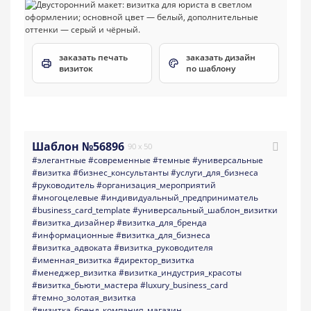
заказать печать
заказать дизайн
визиток
по шаблону
Шаблон №56896
90 x 50
#элегантные
#современные
#темные
#универсальные
#визитка
#бизнес_консультанты
#услуги_для_бизнеса
#руководитель
#организация_мероприятий
#многоцелевые
#индивидуальный_предприниматель
#business_card_template
#универсальный_шаблон_визитки
#визитка_дизайнер
#визитка_для_бренда
#информационные
#визитка_для_бизнеса
#визитка_адвоката
#визитка_руководителя
#именная_визитка
#директор_визитка
#менеджер_визитка
#визитка_индустрия_красоты
#визитка_бьюти_мастера
#luxury_business_card
#темно_золотая_визитка
#визитка_бренд_компания_магазин