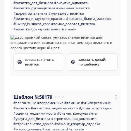
#визитка_для_бизнеса
#визитка_адвоката
#визитка_руководителя
#именная_визитка
#директор_визитка
#менеджер_визитка
#визитка_индустрия_красоты
#визитка_бьюти_мастера
#luxury_business_card
#темно_золотая_визитка
#визитка_бренд_компания_магазин
заказать печать
заказать дизайн
визиток
по шаблону
Шаблон №58179
90 x 50
#элегантные
#современные
#темные
#универсальные
#визитка
#агентства_недвижимости
#дома_и_коттеджи
#оценка_недвижимости
#бизнес_консультанты
#услуги_для_бизнеса
#строительная_компания
#строительство_домов
#ремонт_квартир_отделка
#многоцелевые
#business_card_template