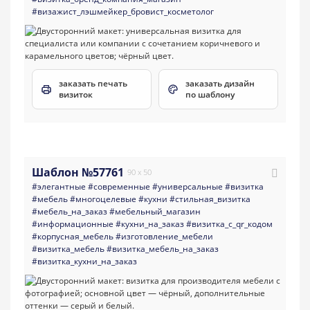
#визажист_лэшмейкер_бровист_косметолог
заказать печать
заказать дизайн
визиток
по шаблону
Шаблон №57761
90 x 50
#элегантные
#современные
#универсальные
#визитка
#мебель
#многоцелевые
#кухни
#стильная_визитка
#мебель_на_заказ
#мебельный_магазин
#информационные
#кухни_на_заказ
#визитка_с_qr_кодом
#корпусная_мебель
#изготовление_мебели
#визитка_мебель
#визитка_мебель_на_заказ
#визитка_кухни_на_заказ