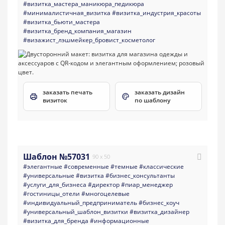
#визитка_мастера_маникюра_педикюра
#минималистичная_визитка
#визитка_индустрия_красоты
#визитка_бьюти_мастера
#визитка_бренд_компания_магазин
#визажист_лэшмейкер_бровист_косметолог
заказать печать
заказать дизайн
визиток
по шаблону
Шаблон №57031
90 x 50
#элегантные
#современные
#темные
#классические
#универсальные
#визитка
#бизнес_консультанты
#услуги_для_бизнеса
#директор
#пиар_менеджер
#гостиницы_отели
#многоцелевые
#индивидуальный_предприниматель
#бизнес_коуч
#универсальный_шаблон_визитки
#визитка_дизайнер
#визитка_для_бренда
#информационные