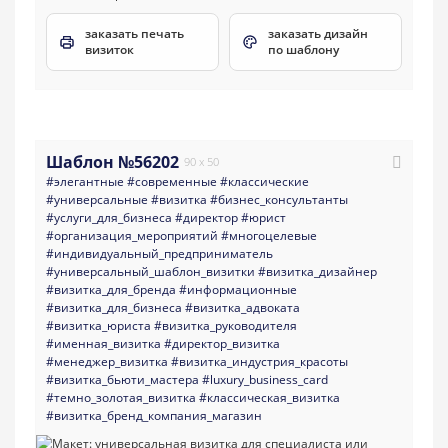
заказать печать
заказать дизайн
визиток
по шаблону
Шаблон №56202
90 x 50
#элегантные
#современные
#классические
#универсальные
#визитка
#бизнес_консультанты
#услуги_для_бизнеса
#директор
#юрист
#организация_мероприятий
#многоцелевые
#индивидуальный_предприниматель
#универсальный_шаблон_визитки
#визитка_дизайнер
#визитка_для_бренда
#информационные
#визитка_для_бизнеса
#визитка_адвоката
#визитка_юриста
#визитка_руководителя
#именная_визитка
#директор_визитка
#менеджер_визитка
#визитка_индустрия_красоты
#визитка_бьюти_мастера
#luxury_business_card
#темно_золотая_визитка
#классическая_визитка
#визитка_бренд_компания_магазин