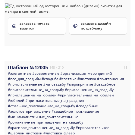
заказать печать
заказать дизайн
визиток
по шаблону
Шаблон №12005
148 x 210
#элегантные
#современные
#организация_мероприятий
#все_для_свадьбы
#свадьба
#светлые
#листовка
#приглашения
#пригласительные
#на_свадьбу
#мероприятие
#свадебное
#пригласительные_на_свадьбу
#приглашение_на_свадьбу
#приглашение_на_юбилей
#пригласительный_на_юбилей
#юбилей
#пригласительные_на_праздник
#стильное_приглашение_на_свадьбу
#свадебные
#золотое_приглашение
#свадебное_приглашение
#минималистичные_пригласительные
#романтичные_приглашения_на_свадьбу
#красивое_приглашение_на_свадьбу
#пригласительное
#шаблон_листовки
#листовка_флаер