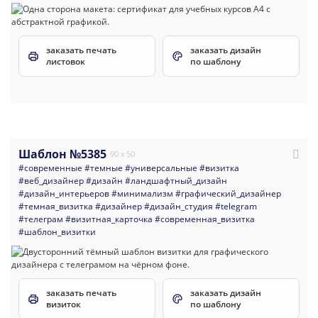
заказать печать
заказать дизайн
листовок
по шаблону
Шаблон №5385
90 x 50
#современные
#темные
#универсальные
#визитка
#веб_дизайнер
#дизайн
#ландшафтный_дизайн
#дизайн_интерьеров
#минимализм
#графический_дизайнер
#темная_визитка
#дизайнер
#дизайн_студия
#telegram
#телеграм
#визитная_карточка
#современная_визитка
#шаблон_визитки
заказать печать
заказать дизайн
визиток
по шаблону