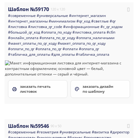
Шаблон №59170
120 x 120
#современные
#универсальные
#интернет_магазин
#интернет_магазины
#минимализм
#qr_код
#светлые
#qr
#листовка
#листовка_qr_code
#информационные
#с_qr_кодом
#большой_qr_код
#оплата_по_коду
#листовка_оплата
#сбп
#онлайн_оплата
#оплата_по_qr_коду
#оплата_наличными
#макет_оплаты_по_qr_коду
#макет_оплата_по_qr_коду
#оплати_по_qr
#оплата_по_qr
#оплати
#оплата_qr
#табличка_для_оплаты
#для_оплаты
#табличка_оплата
заказать печать
заказать дизайн
листовок
по шаблону
Шаблон №59546
90 x 50
#современные
#геометрия
#универсальные
#визитка
#директор
#руководитель
#многоцелевые
#бизнес
#производство