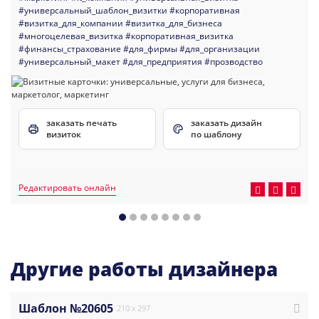
#универсальный_шаблон_визитки
#корпоративная
#визитка_для_компании
#визитка_для_бизнеса
#многоцелевая_визитка
#корпоративная_визитка
#финансы_страхование
#для_фирмы
#для_организации
#универсальный_макет
#для_предприятия
#прозводство
заказать печать
заказать дизайн
визиток
по шаблону
Редактировать онлайн
Другие работы дизайнера
Шаблон №20605
210 x 297