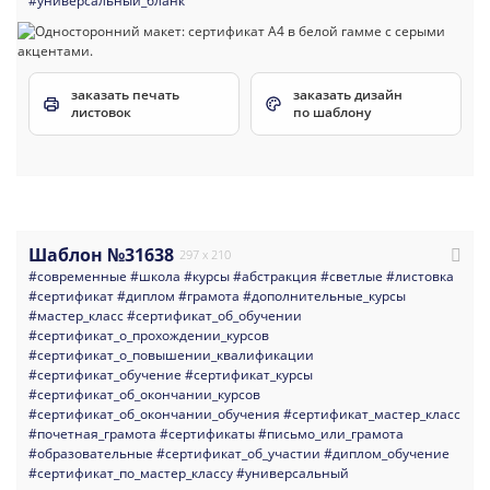
#универсальный_бланк
заказать печать
заказать дизайн
листовок
по шаблону
Шаблон №31638
297 x 210
#современные
#школа
#курсы
#абстракция
#светлые
#листовка
#сертификат
#диплом
#грамота
#дополнительные_курсы
#мастер_класс
#сертификат_об_обучении
#сертификат_о_прохождении_курсов
#сертификат_о_повышении_квалификации
#сертификат_обучение
#сертификат_курсы
#сертификат_об_окончании_курсов
#сертификат_об_окончании_обучения
#сертификат_мастер_класс
#почетная_грамота
#сертификаты
#письмо_или_грамота
#образовательные
#сертификат_об_участии
#диплом_обучение
#сертификат_по_мастер_классу
#универсальный