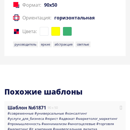
Формат:
90x50
Ориентация:
горизонтальная
Цвета:
руководитель
яркие
абстракция
светлые
Похожие шаблоны
Шаблон №61871
90 x 50
#современные
#универсальные
#консалтинг
#услуги_для_бизнеса
#юрист
#адвокат
#маркетолог_маркетинг
#промышленность
#минимализм
#многоцелевые
#торговля
#маркетинг
#it_компания
#универсальная_визитка