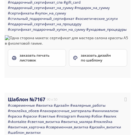
#подарочный_сертификат_спа
#gift_card
#подарочный_сертификат_на_сумму
#подарок_на_сумму
#сертификаты
#купон_на_сумму
#стильный_подарочный_сертификат
#косметические_услуги
#подарочный_сертификат_на_процедуру
#сертификат_подарочный_купон_на_сумму
#уходовые_процедуры
заказать печать
заказать дизайн
листовок
по шаблону
Шаблон №7167
90 x 50
#современные
#визитка
#дизайн
#малярные_работы
#поклейка_обоев
#лакокрасочные_материалы
#минимализм
#краска
#краски
#светлые
#instagram
#маляр
#обои
#валик
#vkontakte
#светлая_визитка
#визитка_маляра
#поклейка
#визитная_карточка
#современная_визитка
#дизайн_визитки
#шаблон_визитки