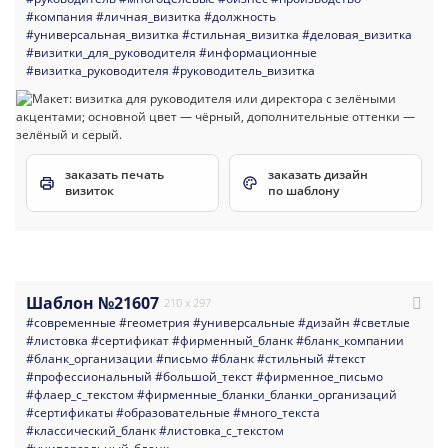
#компания
#личная_визитка
#должность
#универсальная_визитка
#стильная_визитка
#деловая_визитка
#визитки_для_руководителя
#информационные
#визитка_руководителя
#руководитель_визитка
заказать печать
заказать дизайн
визиток
по шаблону
Шаблон №21607
210 x 297
#современные
#геометрия
#универсальные
#дизайн
#светлые
#листовка
#сертификат
#фирменный_бланк
#бланк_компании
#бланк_организации
#письмо
#бланк
#стильный
#текст
#профессиональный
#большой_текст
#фирменное_письмо
#флаер_с_текстом
#фирменные_бланки_бланки_организаций
#сертификаты
#образовательные
#много_текста
#классический_бланк
#листовка_с_текстом