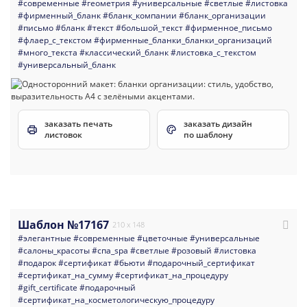
#современные
#геометрия
#универсальные
#светлые
#листовка
#фирменный_бланк
#бланк_компании
#бланк_организации
#письмо
#бланк
#текст
#большой_текст
#фирменное_письмо
#флаер_с_текстом
#фирменные_бланки_бланки_организаций
#много_текста
#классический_бланк
#листовка_с_текстом
#универсальный_бланк
заказать печать
заказать дизайн
листовок
по шаблону
Шаблон №17167
210 x 148
#элегантные
#современные
#цветочные
#универсальные
#салоны_красоты
#спа_spa
#светлые
#розовый
#листовка
#подарок
#сертификат
#бьюти
#подарочный_сертификат
#сертификат_на_сумму
#сертификат_на_процедуру
#gift_certificate
#подарочный
#сертификат_на_косметологическую_процедуру