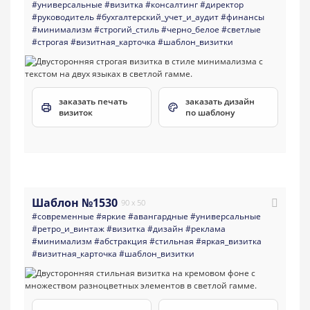
#универсальные
#визитка
#консалтинг
#директор
#руководитель
#бухгалтерский_учет_и_аудит
#финансы
#минимализм
#строгий_стиль
#черно_белое
#светлые
#строгая
#визитная_карточка
#шаблон_визитки
заказать печать
заказать дизайн
визиток
по шаблону
Шаблон №1530
90 x 50
#современные
#яркие
#авангардные
#универсальные
#ретро_и_винтаж
#визитка
#дизайн
#реклама
#минимализм
#абстракция
#стильная
#яркая_визитка
#визитная_карточка
#шаблон_визитки