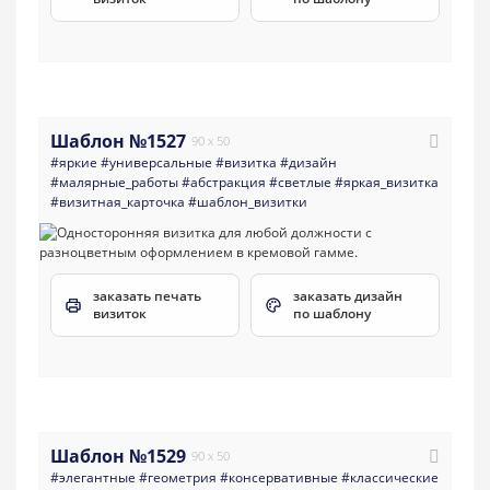
Шаблон №1527
90 x 50
#яркие
#универсальные
#визитка
#дизайн
#малярные_работы
#абстракция
#светлые
#яркая_визитка
#визитная_карточка
#шаблон_визитки
заказать печать
заказать дизайн
визиток
по шаблону
Шаблон №1529
90 x 50
#элегантные
#геометрия
#консервативные
#классические