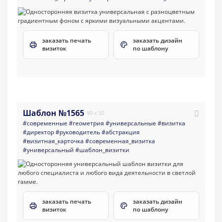
заказать печать
заказать дизайн
визиток
по шаблону
Шаблон №1565
90 x 50
#современные
#геометрия
#универсальные
#визитка
#директор
#руководитель
#абстракция
#визитная_карточка
#современная_визитка
#универсальный
#шаблон_визитки
заказать печать
заказать дизайн
визиток
по шаблону