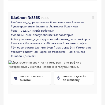
Шаблон №3568
90 x 50
#забавные_и_причудливые
#современные
#темные
#универсальные
#визитка
#клиника_больница
#врач_медицинский_работник
#медицинское_оборудование
#лаборатория
#оборудование_и_инструменты
#темная_визитка
#врач
#клиника
#поликлиника
#больница
#рентгенография
#флюорография
#легкие
#узи
#маммография
#томограф
#скелет
#визитная_карточка
#современная_визитка
#шаблон_визитки
заказать печать
заказать дизайн
визиток
по шаблону