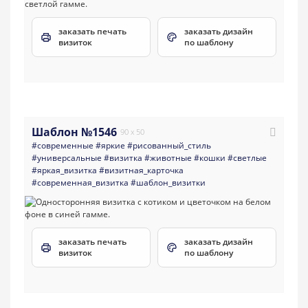
заказать печать
заказать дизайн
визиток
по шаблону
Шаблон №1546
90 x 50
#современные
#яркие
#рисованный_стиль
#универсальные
#визитка
#животные
#кошки
#светлые
#яркая_визитка
#визитная_карточка
#современная_визитка
#шаблон_визитки
заказать печать
заказать дизайн
визиток
по шаблону