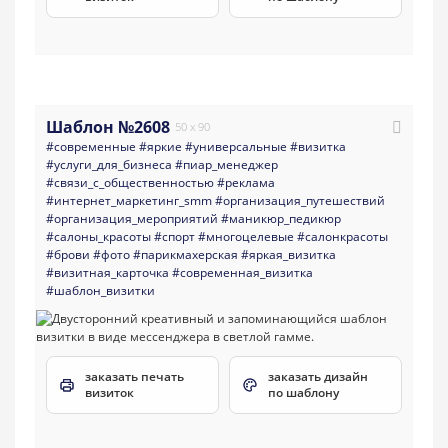
Шаблон №2608
50 x 90
#современные
#яркие
#универсальные
#визитка
#услуги_для_бизнеса
#пиар_менеджер
#связи_с_общественностью
#реклама
#интернет_маркетинг_smm
#организация_путешествий
#организация_мероприятий
#маникюр_педикюр
#салоны_красоты
#спорт
#многоцелевые
#салонкрасоты
#брови
#фото
#парикмахерская
#яркая_визитка
#визитная_карточка
#современная_визитка
#шаблон_визитки
заказать печать
заказать дизайн
визиток
по шаблону