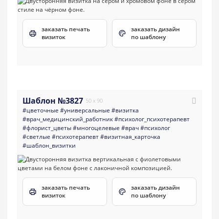
заказать печать
заказать дизайн
визиток
по шаблону
Шаблон №3827
50 x 90
#цветочные
#универсальные
#визитка
#врач_медицинский_работник
#психолог_психотерапевт
#флорист_цветы
#многоцелевые
#врач
#психолог
#светлые
#психотерапевт
#визитная_карточка
#шаблон_визитки
заказать печать
заказать дизайн
визиток
по шаблону