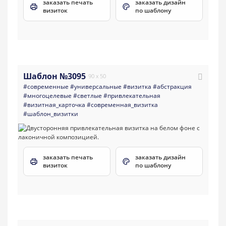
заказать печать
заказать дизайн
визиток
по шаблону
Шаблон №3095
90 x 50
#современные
#универсальные
#визитка
#абстракция
#многоцелевые
#светлые
#привлекательная
#визитная_карточка
#современная_визитка
#шаблон_визитки
заказать печать
заказать дизайн
визиток
по шаблону