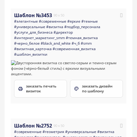
Шаблон №3453
90 x 50
#элегантные
#современные
#яркие
#темные
#универсальные
#визитка
#подбор_персонала
#услуги_для_бизнеса
#директор
#интернет_маркетинг_smm
#темная_визитка
#черно_белое
#black_and_white
#ч_б
#smm
#визитная_карточка
#современная_визитка
#шаблон_визитки
заказать печать
заказать дизайн
визиток
по шаблону
Шаблон №2752
90 x 50
#современные
#геометрия
#универсальные
#визитка