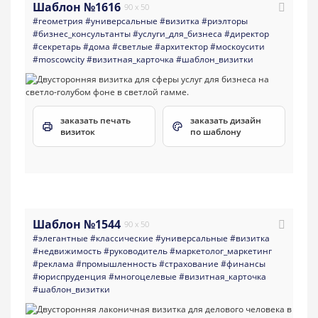
Шаблон №1616
90 x 50
#геометрия
#универсальные
#визитка
#риэлторы
#бизнес_консультанты
#услуги_для_бизнеса
#директор
#секретарь
#дома
#светлые
#архитектор
#москоусити
#moscowcity
#визитная_карточка
#шаблон_визитки
заказать печать
заказать дизайн
визиток
по шаблону
Шаблон №1544
90 x 50
#элегантные
#классические
#универсальные
#визитка
#недвижимость
#руководитель
#маркетолог_маркетинг
#реклама
#промышленность
#страхование
#финансы
#юриспруденция
#многоцелевые
#визитная_карточка
#шаблон_визитки