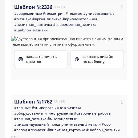
Шаблон №2336
90 x 50
#современные
#геометрия
#темные
#универсальные
#визитка
#яркая_визитка
#привлекательная
#визитная_карточка
#современная_визитка
#шаблон_визитки
заказать печать
заказать дизайн
визиток
по шаблону
Шаблон №1762
85 x 55
#темные
#универсальные
#визитка
#оборудование_и_инструменты
#сварочные_работы
#темная_визитка
#многоцелевые
#индивидуальный_предприниматель
#металл
#ооо
#завод
#продажи
#визитная_карточка
#шаблон_визитки