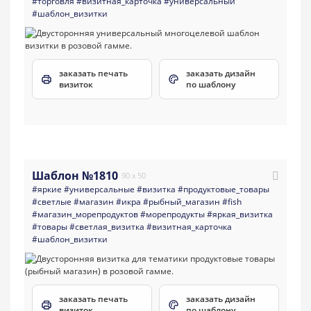
#торговля
#визитная_карточка
#универсальный
#шаблон_визитки
заказать печать
заказать дизайн
визиток
по шаблону
Шаблон №1810
90 x 50
#яркие
#универсальные
#визитка
#продуктовые_товары
#светлые
#магазин
#икра
#рыбный_магазин
#fish
#магазин_морепродуктов
#морепродукты
#яркая_визитка
#товары
#светлая_визитка
#визитная_карточка
#шаблон_визитки
заказать печать
заказать дизайн
визиток
по шаблону