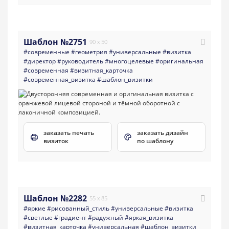
Шаблон №2751
90 x 50
#современные
#геометрия
#универсальные
#визитка
#директор
#руководитель
#многоцелевые
#оригинальная
#современная
#визитная_карточка
#современная_визитка
#шаблон_визитки
заказать печать
заказать дизайн
визиток
по шаблону
Шаблон №2282
55 x 85
#яркие
#рисованный_стиль
#универсальные
#визитка
#светлые
#градиент
#радужный
#яркая_визитка
#визитная_карточка
#универсальная
#шаблон_визитки