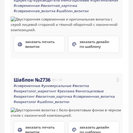
#директор
#руководитель
#многоцелевые
#оригинальная
#современная
#визитная_карточка
#современная_визитка
#шаблон_визитки
заказать печать
заказать дизайн
визиток
по шаблону
Шаблон №2736
90 x 50
#современные
#универсальные
#визитка
#маркетолог_маркетинг
#реклама
#многоцелевые
#маркетинг
#визитная_карточка
#современная_визитка
#маркетолог
#шаблон_визитки
заказать печать
заказать дизайн
визиток
по шаблону