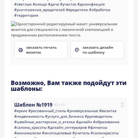
#светлые
#клещи
#дача
#участок
#дезинфекция
#уничтожение_вредителей
#вредители
#обработка
#территория
заказать печать
заказать дизайн
визиток
по шаблону
Возможно, Вам также подойдут эти
шаблоны:
Шаблон №1919
90 x 50
#яркие
#рисованный_стиль
#универсальные
#визитка
#недвижимость
#услуги_для_бизнеса
#руководитель
#швейные_мастерские_и_ателье
#дизайн
#образование
#салоны_красоты
#дизайн_интерьеров
#финансы
#минимализм
#многоцелевые
#учитель
#салонкрасоты