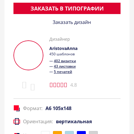
ЗАКАЗАТЬ В ТИПОГРАФИИ
Заказать дизайн
Дизайнер
AristovaAnna
450 шаблонов
—
402 визитки
—
43 листовки
—
5 печатей
4.8
Формат:
A6 105x148
Ориентация:
вертикальная