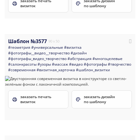
заказать печать
заказать дизайн
визиток
по шаблону
Шаблон №3577
90 x 50
#геометрия
#универсальные
#визитка
#фотографы__видео__творчество
#дизайн
#фотографы_видео_творчество
#абстракция
#многоцелевые
#салонкрасоты
#узоры
#массаж
#видео
#фотографы
#творчество
#современная
#визитная_карточка
#шаблон_визитки
заказать печать
заказать дизайн
визиток
по шаблону