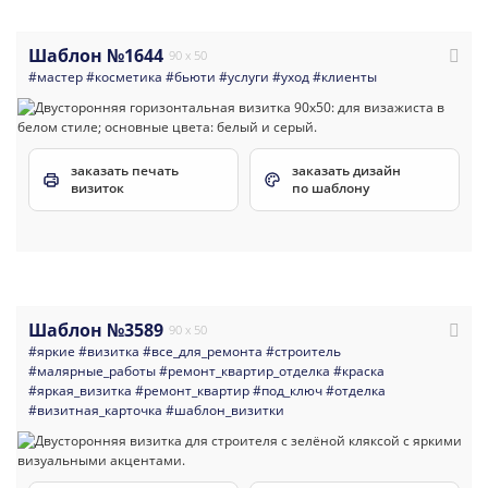
Шаблон №1644
90 x 50
#мастер
#косметика
#бьюти
#услуги
#уход
#клиенты
заказать печать
заказать дизайн
визиток
по шаблону
Шаблон №3589
90 x 50
#яркие
#визитка
#все_для_ремонта
#строитель
#малярные_работы
#ремонт_квартир_отделка
#краска
#яркая_визитка
#ремонт_квартир
#под_ключ
#отделка
#визитная_карточка
#шаблон_визитки