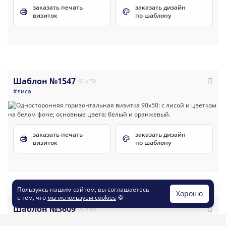
заказать печать
заказать дизайн
визиток
по шаблону
Шаблон №1547
90 x 50
#лиса
заказать печать
заказать дизайн
визиток
по шаблону
Пользуясь нашим сайтом, вы соглашаетесь
Хорошо
с тем, что
мы используем cookies
🍪
Шаблон №3609
90 x 50
#цветочные
#универсальные
#визитка
#салоны_красоты