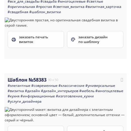
#все_для_свадьбы
#свадьба
#многоцелевые
#светлые
#оригинальная
#простая
#светлая_визитка
#визитная_карточка
#свадебная
#шаблон_визитки
заказать печать
заказать дизайн
визиток
по шаблону
Шаблон №58383
90 x 50
#элегантные
#современные
#классические
#универсальные
#визитка
#дизайн
#дизайн_интерьеров
#мебель
#многоцелевые
#кухня
#информационные
#изготовление_кухни
#услуги_дизайнера