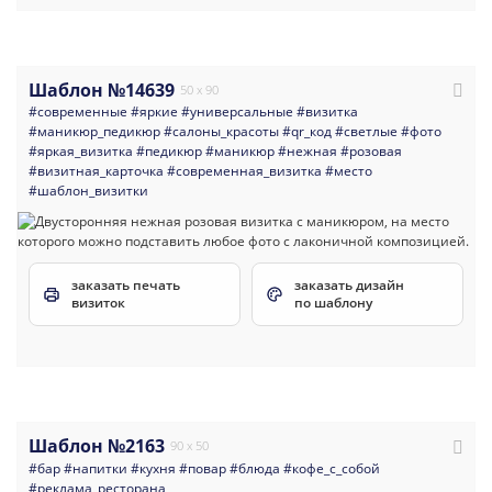
Шаблон №14639
50 x 90
#современные
#яркие
#универсальные
#визитка
#маникюр_педикюр
#салоны_красоты
#qr_код
#светлые
#фото
#яркая_визитка
#педикюр
#маникюр
#нежная
#розовая
#визитная_карточка
#современная_визитка
#место
#шаблон_визитки
заказать печать
заказать дизайн
визиток
по шаблону
Шаблон №2163
90 x 50
#бар
#напитки
#кухня
#повар
#блюда
#кофе_с_собой
#реклама_ресторана