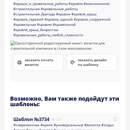
#крыши_и_кровельные_работы
#кровля
#максимализм
#строительная
#кровельные_работы
#строительная_бригада
#кровли
#кровля_крыш
#кровля_гаражей
#кровля_зданий
#кровля_сооружений
#кровельная
#кровлю
#кровельной
#кровля_крыш_бикростом
#кровельные_работы_любой_сложности
заказать печать
заказать дизайн
визиток
по шаблону
Возможно, Вам также подойдут эти
шаблоны:
Шаблон №3734
90 x 50
#современные
#яркие
#универсальные
#визитка
#отдых