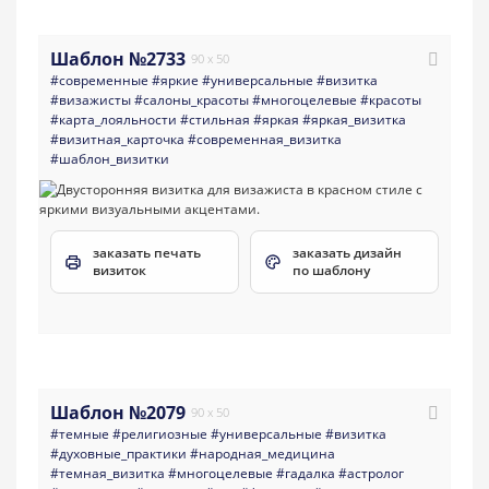
Шаблон №2733
90 x 50
#современные
#яркие
#универсальные
#визитка
#визажисты
#салоны_красоты
#многоцелевые
#красоты
#карта_лояльности
#стильная
#яркая
#яркая_визитка
#визитная_карточка
#современная_визитка
#шаблон_визитки
заказать печать
заказать дизайн
визиток
по шаблону
Шаблон №2079
90 x 50
#темные
#религиозные
#универсальные
#визитка
#духовные_практики
#народная_медицина
#темная_визитка
#многоцелевые
#гадалка
#астролог