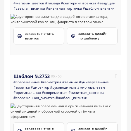
#магазин_цветов
#тамада
#кейтеринг
#банкет
#ведущий
#светлая_визитка
#визитная_карточка
#шаблон_визитки
заказать печать
заказать дизайн
визиток
по шаблону
Шаблон №2753
90 x 50
#современные
#геометрия
#темные
#универсальные
#визитка
#директор
#руководитель
#многоцелевые
#оригинальная
#современная
#визитная_карточка
#современная_визитка
#шаблон_визитки
заказать печать
заказать дизайн