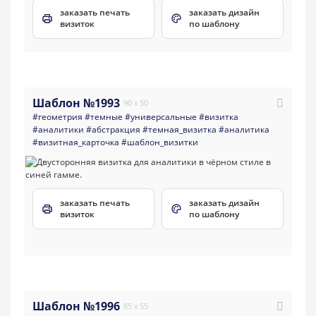
заказать печать
заказать дизайн
визиток
по шаблону
Шаблон №1993
90 x 50
#геометрия
#темные
#универсальные
#визитка
#аналитики
#абстракция
#темная_визитка
#аналитика
#визитная_карточка
#шаблон_визитки
заказать печать
заказать дизайн
визиток
по шаблону
Шаблон №1996
85 x 55