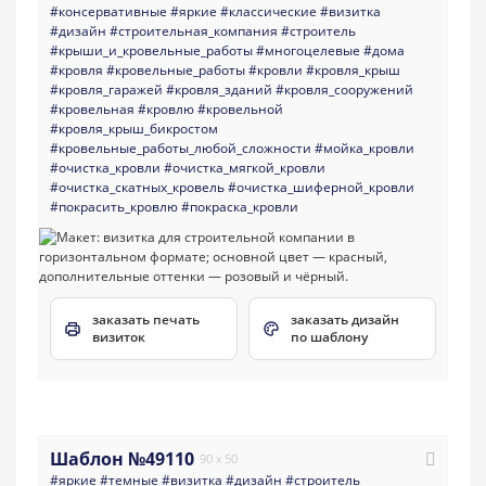
#консервативные
#яркие
#классические
#визитка
#дизайн
#строительная_компания
#строитель
#крыши_и_кровельные_работы
#многоцелевые
#дома
#кровля
#кровельные_работы
#кровли
#кровля_крыш
#кровля_гаражей
#кровля_зданий
#кровля_сооружений
#кровельная
#кровлю
#кровельной
#кровля_крыш_бикростом
#кровельные_работы_любой_сложности
#мойка_кровли
#очистка_кровли
#очистка_мягкой_кровли
#очистка_скатных_кровель
#очистка_шиферной_кровли
#покрасить_кровлю
#покраска_кровли
заказать печать
заказать дизайн
визиток
по шаблону
Шаблон №49110
90 x 50
#яркие
#темные
#визитка
#дизайн
#строитель