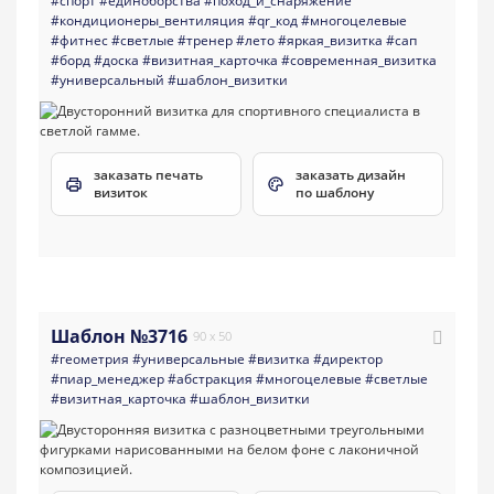
#спорт
#единоборства
#поход_и_снаряжение
#кондиционеры_вентиляция
#qr_код
#многоцелевые
#фитнес
#светлые
#тренер
#лето
#яркая_визитка
#сап
#борд
#доска
#визитная_карточка
#современная_визитка
#универсальный
#шаблон_визитки
заказать печать
заказать дизайн
визиток
по шаблону
Шаблон №3716
90 x 50
#геометрия
#универсальные
#визитка
#директор
#пиар_менеджер
#абстракция
#многоцелевые
#светлые
#визитная_карточка
#шаблон_визитки