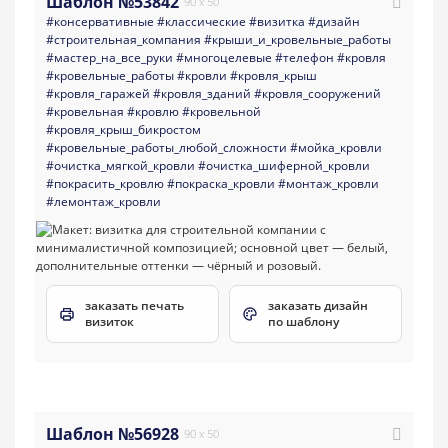
Шаблон №53842
90 x 50
#консервативные
#классические
#визитка
#дизайн
#строительная_компания
#крыши_и_кровельные_работы
#мастер_на_все_руки
#многоцелевые
#телефон
#кровля
#кровельные_работы
#кровли
#кровля_крыш
#кровля_гаражей
#кровля_зданий
#кровля_сооружений
#кровельная
#кровлю
#кровельной
#кровля_крыш_бикростом
#кровельные_работы_любой_сложности
#мойка_кровли
#очистка_мягкой_кровли
#очистка_шиферной_кровли
#покрасить_кровлю
#покраска_кровли
#монтаж_кровли
#лемонтаж_кровли
заказать печать
заказать дизайн
визиток
по шаблону
Шаблон №56928
90 x 50