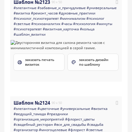
Шаблон №2123
90 x 50
#элегантные
#забавные_и_причудливые
#универсальные
#визитка
#ремонт_часов
#духовные_практики
#психолог_психотерапевт
#минимализм
#психолог
#светлые
#психоаналитик
#часы
#психология
#минуты
#психотерапевт
#визитная_карточка
#кольца
#шаблон_визитки
заказать печать
заказать дизайн
визиток
по шаблону
Шаблон №2124
90 x 50
#элегантные
#цветочные
#универсальные
#визитка
#ведущий_тамада
#праздники
#организация_мероприятий
#флорист_цветы
#свадебный_ресторан
#все_для_свадьбы
#свадьба
#организатор
#многоцелевые
#флорист
#светлые