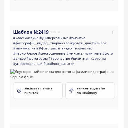
Шаблон №2419
90 x 50
#классические
#универсальные
#визитка
#фотографы__видео__творчество
#услуги_для_бизнеса
#минимализм
#фотографы_видео_творчество
#черно_белое
#многоцелевые
#минималистичные
#фото
#видео
#фотографы
#творчество
#визитная_карточка
#универсальный
#шаблон_визитки
заказать печать
заказать дизайн
визиток
по шаблону