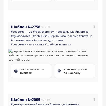
Шаблон №2758
90 x 50
#современные
#геометрия
#универсальные
#визитка
#руководитель
#веб_дизайнер
#многоцелевые
#светлые
#оригинальная
#визитная_карточка
#современная_визитка
#шаблон_визитки
заказать печать
заказать дизайн
визиток
по шаблону
Шаблон №2005
90 x 50
#универсальные
#визитка
#ремонт_оргтехники