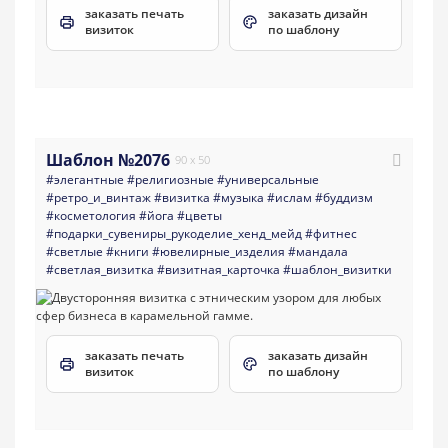
заказать печать
заказать дизайн
визиток
по шаблону
Шаблон №2076
90 x 50
#элегантные
#религиозные
#универсальные
#ретро_и_винтаж
#визитка
#музыка
#ислам
#буддизм
#косметология
#йога
#цветы
#подарки_сувениры_рукоделие_хенд_мейд
#фитнес
#светлые
#книги
#ювелирные_изделия
#мандала
#светлая_визитка
#визитная_карточка
#шаблон_визитки
заказать печать
заказать дизайн
визиток
по шаблону