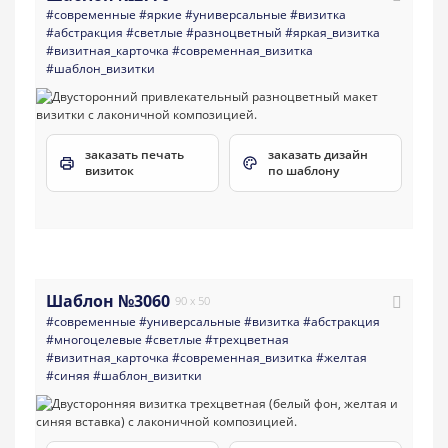
#современные
#яркие
#универсальные
#визитка
#абстракция
#светлые
#разноцветный
#яркая_визитка
#визитная_карточка
#современная_визитка
#шаблон_визитки
заказать печать
заказать дизайн
визиток
по шаблону
Шаблон №3060
90 x 50
#современные
#универсальные
#визитка
#абстракция
#многоцелевые
#светлые
#трехцветная
#визитная_карточка
#современная_визитка
#желтая
#синяя
#шаблон_визитки