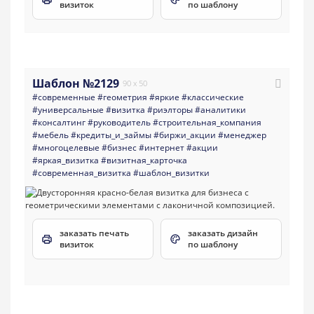
визиток
по шаблону
Шаблон №2129
90 x 50
#современные
#геометрия
#яркие
#классические
#универсальные
#визитка
#риэлторы
#аналитики
#консалтинг
#руководитель
#строительная_компания
#мебель
#кредиты_и_займы
#биржи_акции
#менеджер
#многоцелевые
#бизнес
#интернет
#акции
#яркая_визитка
#визитная_карточка
#современная_визитка
#шаблон_визитки
заказать печать
заказать дизайн
визиток
по шаблону