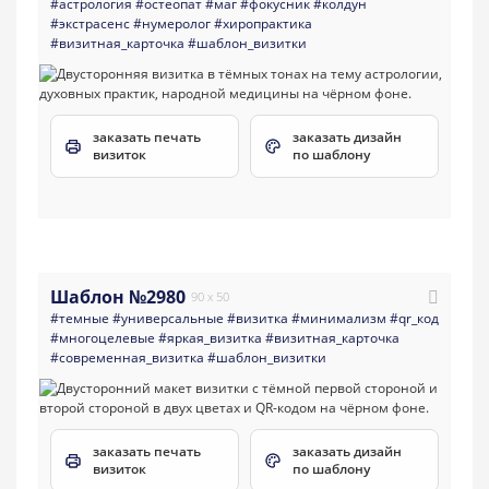
#астрология
#остеопат
#маг
#фокусник
#колдун
#экстрасенс
#нумеролог
#хиропрактика
#визитная_карточка
#шаблон_визитки
заказать печать
заказать дизайн
визиток
по шаблону
Шаблон №2980
90 x 50
#темные
#универсальные
#визитка
#минимализм
#qr_код
#многоцелевые
#яркая_визитка
#визитная_карточка
#современная_визитка
#шаблон_визитки
заказать печать
заказать дизайн
визиток
по шаблону