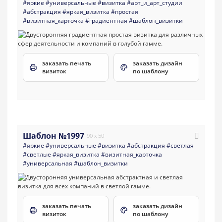
#яркие
#универсальные
#визитка
#арт_и_арт_студии
#абстракция
#яркая_визитка
#простая
#визитная_карточка
#градиентная
#шаблон_визитки
заказать печать
заказать дизайн
визиток
по шаблону
Шаблон №1997
90 x 50
#яркие
#универсальные
#визитка
#абстракция
#светлая
#светлые
#яркая_визитка
#визитная_карточка
#универсальная
#шаблон_визитки
заказать печать
заказать дизайн
визиток
по шаблону