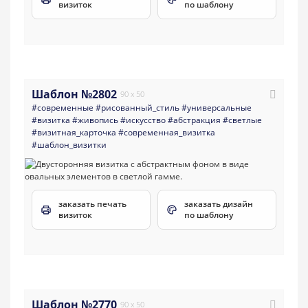
визиток
по шаблону
Шаблон №2802
90 x 50
#современные
#рисованный_стиль
#универсальные
#визитка
#живопись
#искусство
#абстракция
#светлые
#визитная_карточка
#современная_визитка
#шаблон_визитки
заказать печать
заказать дизайн
визиток
по шаблону
Шаблон №2770
90 x 50