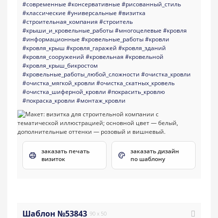
#современные
#консервативные
#рисованный_стиль
#классические
#универсальные
#визитка
#строительная_компания
#строитель
#крыши_и_кровельные_работы
#многоцелевые
#кровля
#информационные
#кровельные_работы
#кровли
#кровля_крыш
#кровля_гаражей
#кровля_зданий
#кровля_сооружений
#кровельная
#кровельной
#кровля_крыш_бикростом
#кровельные_работы_любой_сложности
#очистка_кровли
#очистка_мягкой_кровли
#очистка_скатных_кровель
#очистка_шиферной_кровли
#покрасить_кровлю
#покраска_кровли
#монтаж_кровли
заказать печать
заказать дизайн
визиток
по шаблону
Шаблон №53843
90 x 50