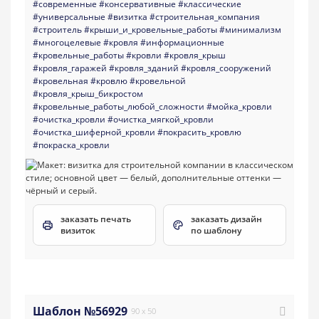
#современные
#консервативные
#классические
#универсальные
#визитка
#строительная_компания
#строитель
#крыши_и_кровельные_работы
#минимализм
#многоцелевые
#кровля
#информационные
#кровельные_работы
#кровли
#кровля_крыш
#кровля_гаражей
#кровля_зданий
#кровля_сооружений
#кровельная
#кровлю
#кровельной
#кровля_крыш_бикростом
#кровельные_работы_любой_сложности
#мойка_кровли
#очистка_кровли
#очистка_мягкой_кровли
#очистка_шиферной_кровли
#покрасить_кровлю
#покраска_кровли
заказать печать
заказать дизайн
визиток
по шаблону
Шаблон №56929
90 x 50