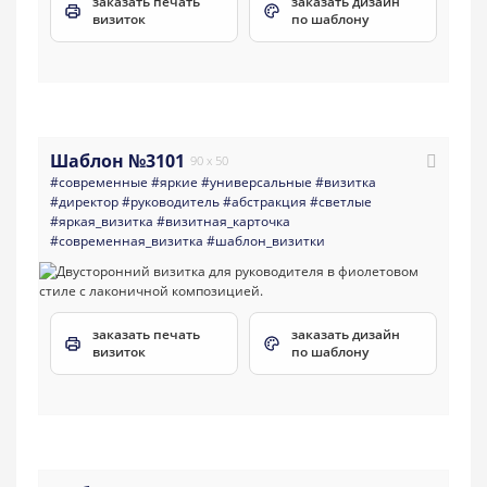
заказать печать
заказать дизайн
визиток
по шаблону
Шаблон №3101
90 x 50
#современные
#яркие
#универсальные
#визитка
#директор
#руководитель
#абстракция
#светлые
#яркая_визитка
#визитная_карточка
#современная_визитка
#шаблон_визитки
заказать печать
заказать дизайн
визиток
по шаблону