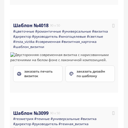
Шаблон №4018
90 x 50
#цветочные
#романтичные
#универсальные
#визитка
#директор
#руководитель
#многоцелевые
#светлые
#insta_vizitka
#современная
#визитная_карточка
#шаблон_визитки
заказать печать
заказать дизайн
визиток
по шаблону
Шаблон №3099
90 x 50
#геометрия
#темные
#универсальные
#визитка
#директор
#руководитель
#темная_визитка