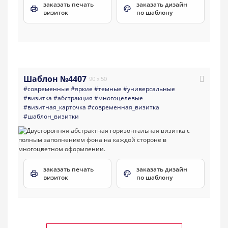
заказать печать
заказать дизайн
визиток
по шаблону
Шаблон №4407
90 x 50
#современные
#яркие
#темные
#универсальные
#визитка
#абстракция
#многоцелевые
#визитная_карточка
#современная_визитка
#шаблон_визитки
заказать печать
заказать дизайн
визиток
по шаблону