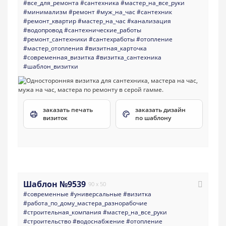
#все_для_ремонта
#сантехника
#мастер_на_все_руки
#минимализм
#ремонт
#муж_на_час
#сантехник
#ремонт_квартир
#мастер_на_час
#канализация
#водопровод
#сантехнические_работы
#ремонт_сантехники
#сантехработы
#отопление
#мастер_отопления
#визитная_карточка
#современная_визитка
#визитка_сантехника
#шаблон_визитки
заказать печать
заказать дизайн
визиток
по шаблону
Шаблон №9539
90 x 50
#современные
#универсальные
#визитка
#работа_по_дому_мастера_разнорабочие
#строительная_компания
#мастер_на_все_руки
#строительство
#водоснабжение
#отопление