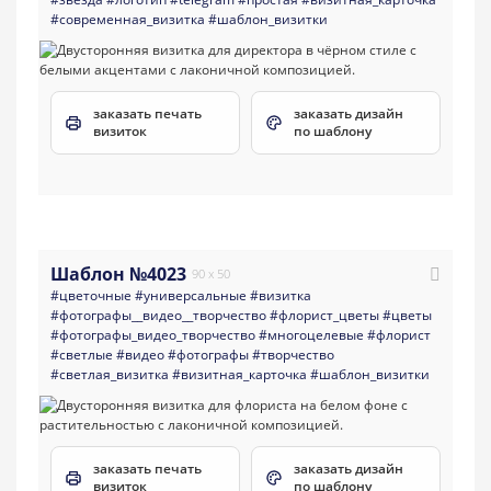
#современная_визитка
#шаблон_визитки
заказать печать
заказать дизайн
визиток
по шаблону
Шаблон №4023
90 x 50
#цветочные
#универсальные
#визитка
#фотографы__видео__творчество
#флорист_цветы
#цветы
#фотографы_видео_творчество
#многоцелевые
#флорист
#светлые
#видео
#фотографы
#творчество
#светлая_визитка
#визитная_карточка
#шаблон_визитки
заказать печать
заказать дизайн
визиток
по шаблону