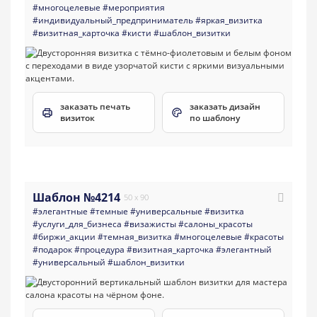
#многоцелевые
#мероприятия
#индивидуальный_предприниматель
#яркая_визитка
#визитная_карточка
#кисти
#шаблон_визитки
заказать печать
заказать дизайн
визиток
по шаблону
Шаблон №4214
50 x 90
#элегантные
#темные
#универсальные
#визитка
#услуги_для_бизнеса
#визажисты
#салоны_красоты
#биржи_акции
#темная_визитка
#многоцелевые
#красоты
#подарок
#процедура
#визитная_карточка
#элегантный
#универсальный
#шаблон_визитки