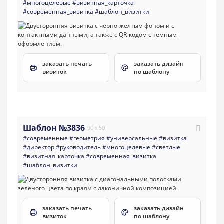
#многоцелевые
#визитная_карточка
#современная_визитка
#шаблон_визитки
заказать печать
заказать дизайн
визиток
по шаблону
Шаблон №3836
90 x 50
#современные
#геометрия
#универсальные
#визитка
#директор
#руководитель
#многоцелевые
#светлые
#визитная_карточка
#современная_визитка
#шаблон_визитки
заказать печать
заказать дизайн
визиток
по шаблону