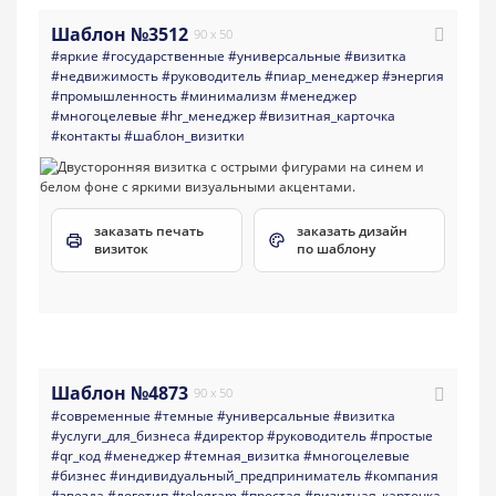
Шаблон №3512
90 x 50
#яркие
#государственные
#универсальные
#визитка
#недвижимость
#руководитель
#пиар_менеджер
#энергия
#промышленность
#минимализм
#менеджер
#многоцелевые
#hr_менеджер
#визитная_карточка
#контакты
#шаблон_визитки
заказать печать
заказать дизайн
визиток
по шаблону
Шаблон №4873
90 x 50
#современные
#темные
#универсальные
#визитка
#услуги_для_бизнеса
#директор
#руководитель
#простые
#qr_код
#менеджер
#темная_визитка
#многоцелевые
#бизнес
#индивидуальный_предприниматель
#компания
#звезда
#логотип
#telegram
#простая
#визитная_карточка