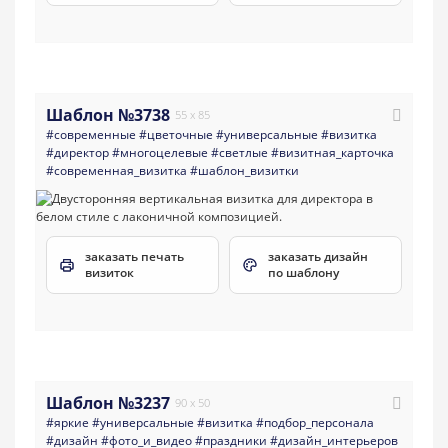
Шаблон №3738
55 x 85
#современные
#цветочные
#универсальные
#визитка
#директор
#многоцелевые
#светлые
#визитная_карточка
#современная_визитка
#шаблон_визитки
заказать печать
заказать дизайн
визиток
по шаблону
Шаблон №3237
90 x 50
#яркие
#универсальные
#визитка
#подбор_персонала
#дизайн
#фото_и_видео
#праздники
#дизайн_интерьеров