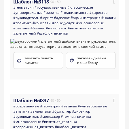
Шаблон №3118
90 x 50
#геометрия
#государственные
#классические
#универсальные
#визитка
#недвижимость
#директор
#руководитель
#юрист
#адвокат
#администрация
#налоги
#политика
#консалтинговые_услуги
#многоцелевые
#светлые
#бизнес
#начальник
#визитная_карточка
#элегантный
#шаблон_визитки
заказать печать
заказать дизайн
визиток
по шаблону
Шаблон №4837
90 x 50
#современные
#геометрия
#темные
#универсальные
#визитка
#аналитики
#бухгалтер
#директор
#руководитель
#менеджер
#темная_визитка
#многоцелевые
#визитная_карточка
#современная_визитка
#шаблон_визитки