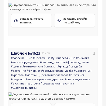
заказать печать
заказать дизайн
визиток
по шаблону
Шаблон №4623
90 x 50
#современные
#цветочные
#универсальные
#визитка
#маникюр_педикюр
#салоны_красоты
#флорист_цветы
#цветы
#минимализм
#стилист
#qr_код
#свадьба
#растения
#флорист
#светлые
#insta_vizitka
#цветочный
#красоты
#магазин_цветов
#косметолог
#визажист
#педикюр
#маникюр
#салон_красоты
#светлая_визитка
#визитная_карточка
#современная_визитка
#шаблон_визитки