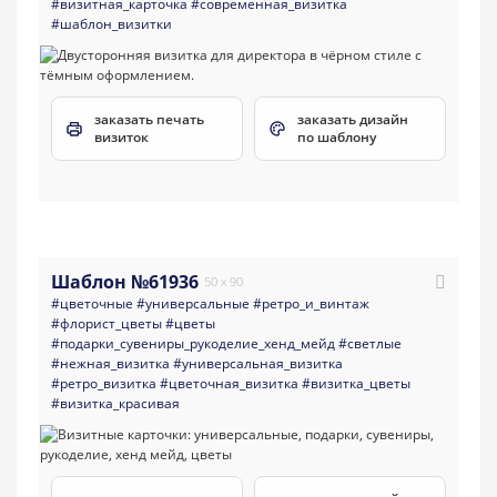
#визитная_карточка
#современная_визитка
#шаблон_визитки
заказать печать
заказать дизайн
визиток
по шаблону
Шаблон №61936
50 x 90
#цветочные
#универсальные
#ретро_и_винтаж
#флорист_цветы
#цветы
#подарки_сувениры_рукоделие_хенд_мейд
#светлые
#нежная_визитка
#универсальная_визитка
#ретро_визитка
#цветочная_визитка
#визитка_цветы
#визитка_красивая