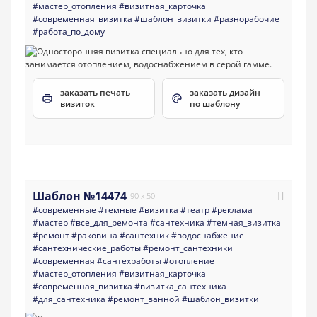
#мастер_отопления
#визитная_карточка
#современная_визитка
#шаблон_визитки
#разнорабочие
#работа_по_дому
заказать печать
заказать дизайн
визиток
по шаблону
Шаблон №14474
90 x 50
#современные
#темные
#визитка
#театр
#реклама
#мастер
#все_для_ремонта
#сантехника
#темная_визитка
#ремонт
#раковина
#сантехник
#водоснабжение
#сантехнические_работы
#ремонт_сантехники
#современная
#сантехработы
#отопление
#мастер_отопления
#визитная_карточка
#современная_визитка
#визитка_сантехника
#для_сантехника
#ремонт_ванной
#шаблон_визитки