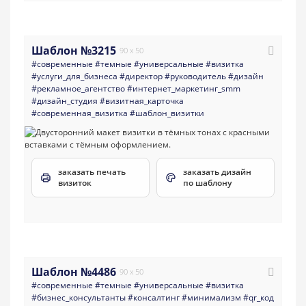
Шаблон №3215
90 x 50
#современные
#темные
#универсальные
#визитка
#услуги_для_бизнеса
#директор
#руководитель
#дизайн
#рекламное_агентство
#интернет_маркетинг_smm
#дизайн_студия
#визитная_карточка
#современная_визитка
#шаблон_визитки
заказать печать
заказать дизайн
визиток
по шаблону
Шаблон №4486
90 x 50
#современные
#темные
#универсальные
#визитка
#бизнес_консультанты
#консалтинг
#минимализм
#qr_код