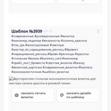
Шаблон №3939
90 x 50
#современные
#универсальные
#визитка
#маникюр_педикюр
#визажисты
#салоны_красоты
#спа_spa
#многоцелевые
#светлые
#мастер_по_наращиванию_ресниц
#бровист
#наращивание_ресниц
#брови
#ресницы
#красоты
#стильная
#визаж
#business_card
#маникюр
#прайс_лист_бровиста
#светлая_визитка
#beauty
#визитная_карточка
#современная_визитка
#business
#минималистичная
#шаблон_визитки
заказать печать
заказать дизайн
визиток
по шаблону