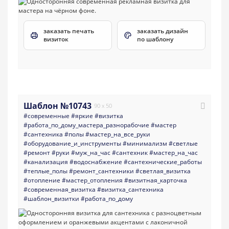
заказать печать
заказать дизайн
визиток
по шаблону
Шаблон №10743
90 x 50
#современные
#яркие
#визитка
#работа_по_дому_мастера_разнорабочие
#мастер
#сантехника
#полы
#мастер_на_все_руки
#оборудование_и_инструменты
#минимализм
#светлые
#ремонт
#руки
#муж_на_час
#сантехник
#мастер_на_час
#канализация
#водоснабжение
#сантехнические_работы
#теплые_полы
#ремонт_сантехники
#светлая_визитка
#отопление
#мастер_отопления
#визитная_карточка
#современная_визитка
#визитка_сантехника
#шаблон_визитки
#работа_по_дому