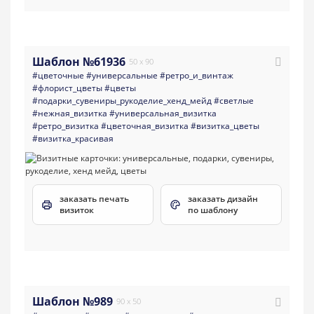
Шаблон №61936
50 x 90
#цветочные
#универсальные
#ретро_и_винтаж
#флорист_цветы
#цветы
#подарки_сувениры_рукоделие_хенд_мейд
#светлые
#нежная_визитка
#универсальная_визитка
#ретро_визитка
#цветочная_визитка
#визитка_цветы
#визитка_красивая
заказать печать
заказать дизайн
визиток
по шаблону
Шаблон №989
90 x 50