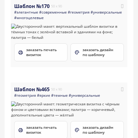
Шаблон №170
50 x 90
#элегантные
#современные
#геометрия
#универсальные
#многоцелевые
заказать печать
заказать дизайн
визиток
по шаблону
Шаблон №465
50 x 90
#геометрия
#яркие
#темные
#универсальные
заказать печать
заказать дизайн
визиток
по шаблону