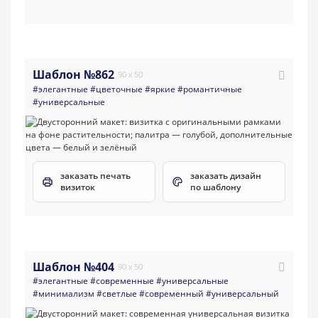
Шаблон №862
90 x 50
#элегантные
#цветочные
#яркие
#романтичные
#универсальные
заказать печать
заказать дизайн
визиток
по шаблону
Шаблон №404
90 x 50
#элегантные
#современные
#универсальные
#минимализм
#светлые
#современный
#универсальный