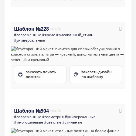
Шаблон №228
90 x 50
#современные
#яркие
#рисованный_стиль
#универсальные
заказать печать
заказать дизайн
визиток
по шаблону
Шаблон №504
90 x 50
#современные
#геометрия
#универсальные
#многоцелевые
#светлые
#стильные