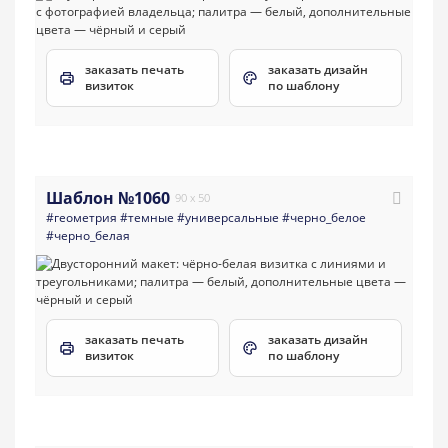
заказать печать
заказать дизайн
визиток
по шаблону
Шаблон №1060
90 x 50
#геометрия
#темные
#универсальные
#черно_белое
#черно_белая
заказать печать
заказать дизайн
визиток
по шаблону