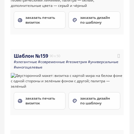
заказать печать
заказать дизайн
визиток
по шаблону
Шаблон №159
90 x 50
#элегантные
#современные
#геометрия
#универсальные
#многоцелевые
заказать печать
заказать дизайн
визиток
по шаблону