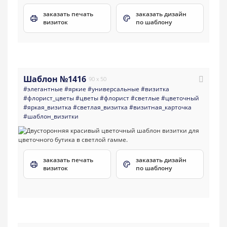
заказать печать
заказать дизайн
визиток
по шаблону
Шаблон №1416
90 x 50
#элегантные
#яркие
#универсальные
#визитка
#флорист_цветы
#цветы
#флорист
#светлые
#цветочный
#яркая_визитка
#светлая_визитка
#визитная_карточка
#шаблон_визитки
заказать печать
заказать дизайн
визиток
по шаблону