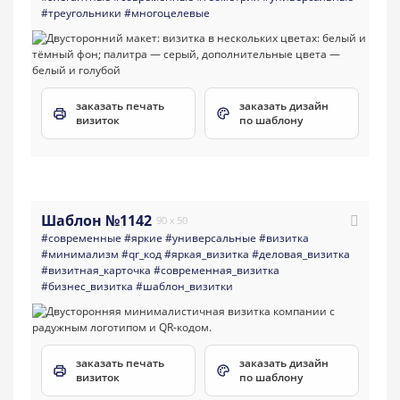
#треугольники
#многоцелевые
заказать печать
заказать дизайн
визиток
по шаблону
Шаблон №1142
90 x 50
#современные
#яркие
#универсальные
#визитка
#минимализм
#qr_код
#яркая_визитка
#деловая_визитка
#визитная_карточка
#современная_визитка
#бизнес_визитка
#шаблон_визитки
заказать печать
заказать дизайн
визиток
по шаблону