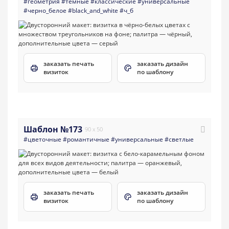
#геометрия
#темные
#классические
#универсальные
#черно_белое
#black_and_white
#ч_б
заказать печать
заказать дизайн
визиток
по шаблону
Шаблон №173
90 x 50
#цветочные
#романтичные
#универсальные
#светлые
заказать печать
заказать дизайн
визиток
по шаблону