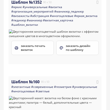
Шаблон №1352
90 x 50
#яркие
#универсальные
#визитка
#организация_мероприятий
#маникюр_педикюр
#визажисты
#абстракция
#многоцелевые
#яркая_визитка
#педикюр
#маникюр
#визитная_карточка
#шаблон_визитки
заказать печать
заказать дизайн
визиток
по шаблону
Шаблон №160
90 x 50
#элегантные
#современные
#геометрия
#универсальные
#многоцелевые
#светлые