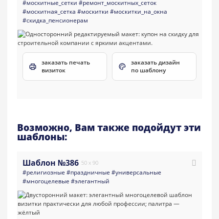
#москитные_сетки
#ремонт_москитных_сеток
#москитная_сетка
#москитки
#москитки_на_окна
#скидка_пенсионерам
заказать печать
заказать дизайн
визиток
по шаблону
Возможно, Вам также подойдут эти
шаблоны:
Шаблон №386
50 x 90
#религиозные
#праздничные
#универсальные
#многоцелевые
#элегантный