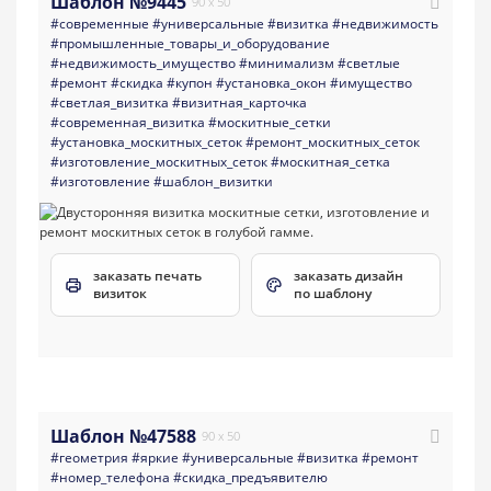
Шаблон №9445
90 x 50
#современные
#универсальные
#визитка
#недвижимость
#промышленные_товары_и_оборудование
#недвижимость_имущество
#минимализм
#светлые
#ремонт
#скидка
#купон
#установка_окон
#имущество
#светлая_визитка
#визитная_карточка
#современная_визитка
#москитные_сетки
#установка_москитных_сеток
#ремонт_москитных_сеток
#изготовление_москитных_сеток
#москитная_сетка
#изготовление
#шаблон_визитки
заказать печать
заказать дизайн
визиток
по шаблону
Шаблон №47588
90 x 50
#геометрия
#яркие
#универсальные
#визитка
#ремонт
#номер_телефона
#скидка_предъявителю