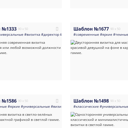
 №1333
Шаблон №1677
90 x 50
90 x 50
ниверсальные
#визитка
#директор
#руководитель
#современные
#абстракция
#яркие
#светлые
#темны
 №1586
Шаблон №1498
90 x 50
90 x 50
нные
#яркие
#универсальные
#визитка
#руководитель
#классические
#маркетолог_марке
#универсальны