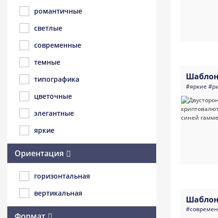
романтичные
светлые
современные
темные
Шаблон
типографика
#яркие
#р
цветочные
элегантные
яркие
Ориентация
горизонтальная
вертикальная
Шаблон
#совреме
Формат