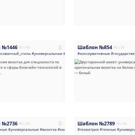
 №1446
Шаблон №854
90 x 50
90 x 50
исованный_стиль
#универсальные
#визитка
#консервативные
#финансы
#светлые
#государств
#крипто
 №2736
Шаблон №2789
90 x 50
90 x 50
нные
#универсальные
#визитка
#маркетолог_маркетинг
#геометрия
#темные
#реклама
#универс
#много