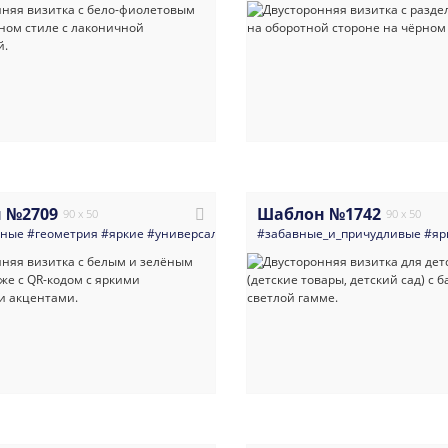
 №2709
Шаблон №1742
90 x 50
90 x 50
нные
#геометрия
#яркие
#универсальные
#визитка
#забавные_и_причудливые
#подбор_персонала
#яр
#д