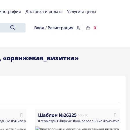
ипографии
Доставка и оплата
Услуги и цены
Вход
/
Регистрация
0
, «оранжевая_визитка»
Шаблон №26325
50 x 90
рдные
#универсальные
#геометрия
#визитка
#дизайн
#яркие
#универсальные
#рекламное_агентство
#визитка
#стиль
#усл