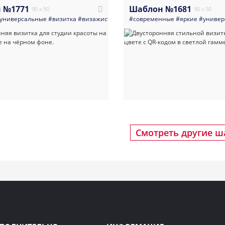
 №1771
Шаблон №1681
90 x 50
90 x 50
универсальные
#визитка
#визажисты
#салоны_красоты
#современные
#парикмахеры
#яркие
#универ
#т
Смотреть другие 