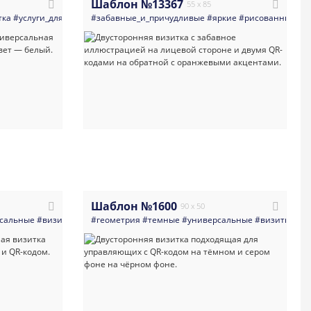
Шаблон №13367
55 x 85
лочные_материалы
тка
#услуги_для_бизнеса
#бытовая_техника_компьютеры_мобильные_устройства
#забавные_и_причудливые
#салоны_красоты
#абстракция
#яркие
#светлые
#рисованный_ст
#яркая
#
Шаблон №1600
90 x 50
сальные
ительная_компания
#визитка
#минимализм
#сантехника
#геометрия
#светлые
#qr_код
#темные
#яркая_визитка
#ремонт
#универсальные
#вода
#деловая_визит
#сантехник
#визитка
#сч
#бу