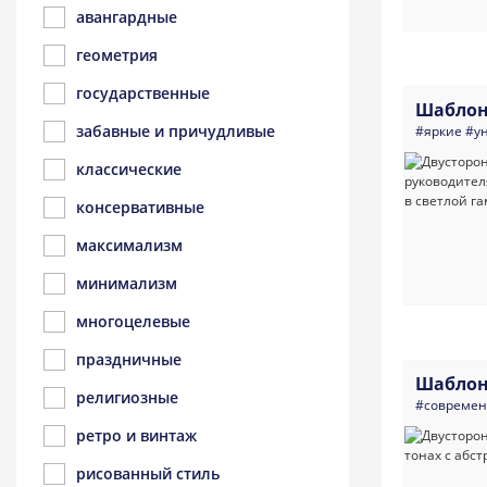
авангардные
геометрия
государственные
Шаблон
забавные и причудливые
#яркие
#у
классические
консервативные
максимализм
минимализм
многоцелевые
праздничные
Шаблон
религиозные
#совреме
ретро и винтаж
рисованный стиль