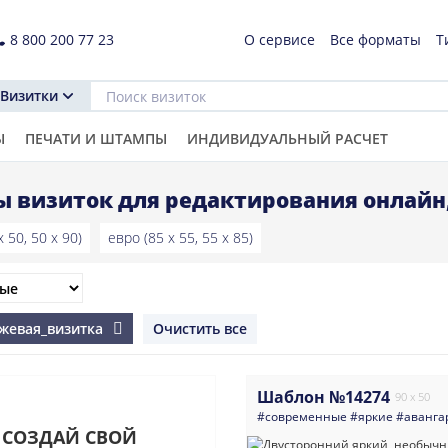
8 800 200 77 23
О сервисе
Все форматы
Т
Визитки
Ы
ПЕЧАТИ И ШТАМПЫ
ИНДИВИДУАЛЬНЫЙ РАСЧЕТ
 визиток для редактирования онлайн
 50, 50 x 90)
евро (85 x 55, 55 x 85)
нжевая_визитка
Очистить все
Шаблон №14274
90 x 50
#современные
#яркие
#аванга
СОЗДАЙ СВОЙ