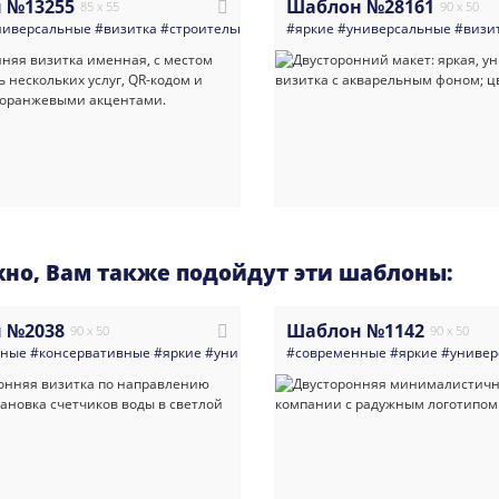
 №13255
Шаблон №28161
85 x 55
90 x 50
ниверсальные
#визитка
#строительная_компания
#яркие
#строительные_и_отде
#универсальные
#визи
но, Вам также подойдут эти шаблоны:
 №2038
Шаблон №1142
90 x 50
90 x 50
нные
#консервативные
#яркие
#универсальные
#современные
#визитка
#тсж_жэк
#яркие
#универ
#стро