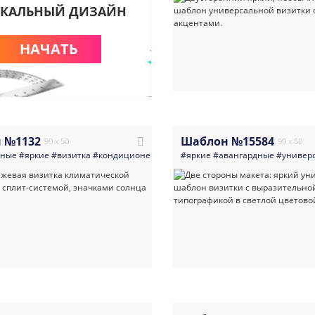
КАЛЬНЫЙ ДИЗАЙН
НАЧАТЬ
 №1132
Шаблон №15584
90 x 50
90 x 50
нные
#яркие
#визитка
#кондиционеры_вентиляция
#яркие
#авангардные
#светлые
#ремонт
#универ
#ус