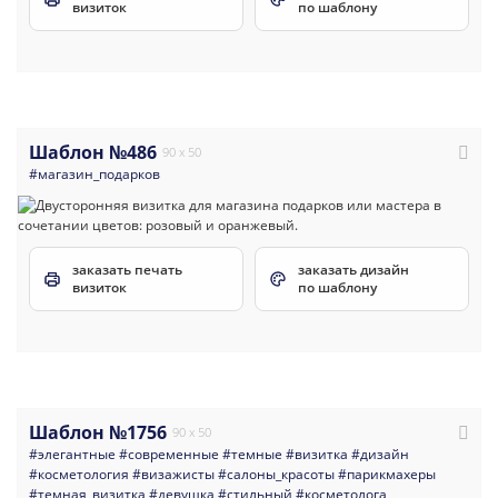
визиток
по шаблону
Шаблон №486
90 x 50
#магазин_подарков
заказать печать
заказать дизайн
визиток
по шаблону
Шаблон №1756
90 x 50
#элегантные
#современные
#темные
#визитка
#дизайн
#косметология
#визажисты
#салоны_красоты
#парикмахеры
#темная_визитка
#девушка
#стильный
#косметолога