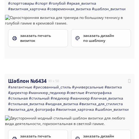
#спорттовары
#спорт
#голубой
#яркая_визитка
#визитная_карточка
#современная_визитка
#шаблон_визитки
заказать печать
заказать дизайн
визиток
по шаблону
Шаблон №6434
90 x 50
#элегантные
#рисованный_стиль
#универсальные
#визитка
#директор
#маникюр_педикюр
#светлые
#типографика
#стильная
#стильный
#педикюр
#маникюр
#личная_визитка
#стильная_визитка
#модная_визитка
#визитка_для_стилиста
#визитка_для_фотографа
#визитная_карточка
#шаблон_визитки
заказать печать
заказать дизайн