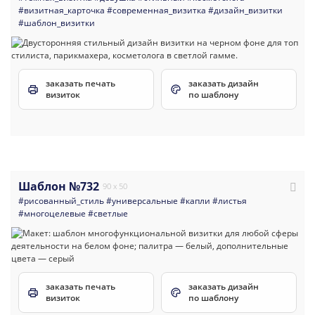
#визитная_карточка
#современная_визитка
#дизайн_визитки
#шаблон_визитки
заказать печать
заказать дизайн
визиток
по шаблону
Шаблон №732
90 x 50
#рисованный_стиль
#универсальные
#капли
#листья
#многоцелевые
#светлые
заказать печать
заказать дизайн
визиток
по шаблону