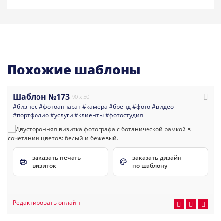
Похожие шаблоны
Шаблон №173
90 x 50
#бизнес
#фотоаппарат
#камера
#бренд
#фото
#видео
#портфолио
#услуги
#клиенты
#фотостудия
заказать печать
заказать дизайн
визиток
по шаблону
Редактировать онлайн