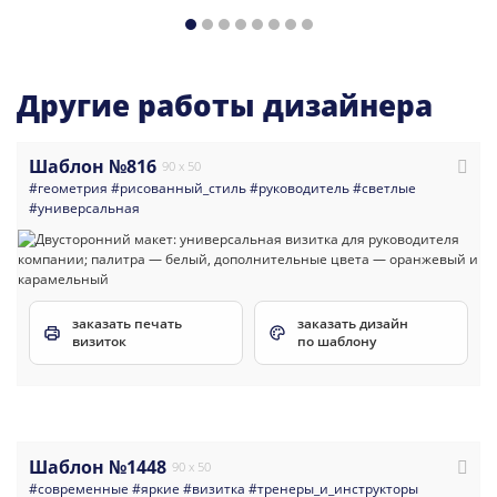
Другие работы дизайнера
Шаблон №816
90 x 50
#геометрия
#рисованный_стиль
#руководитель
#светлые
#универсальная
заказать печать
заказать дизайн
визиток
по шаблону
Шаблон №1448
90 x 50
#современные
#яркие
#визитка
#тренеры_и_инструкторы