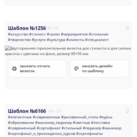
Шаблон №1256
90 x 50
#искусство
#стилист
#салон
#мероприятия
#стильная
#творчество
#услуги
#культура
#клиенты
#специалист
заказать печать
заказать дизайн
визиток
по шаблону
Шаблон №6166
148 x 210
#элегантные
#современные
#рисованный_стиль
#курсы
#образование
#маникюр_педикюр
#светлые
#листовка
#современный
#сертификат
#стильный
#педикюр
#маникюр
#сертификат_о_прохождении_курсов
#сертификаты