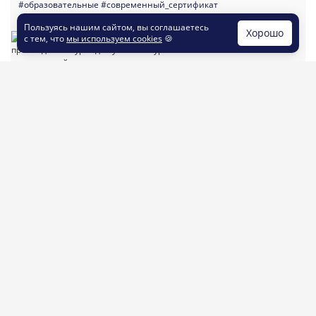
#образовательные
#современный_сертификат
#шаблон_листовки
#листовка_флаер
Пользуясь нашим сайтом, вы соглашаетесь
Хорошо
с тем, что
мы используем cookies
🍪
заказать печать
заказать дизайн
листовок
по шаблону
Шаблон №644
90 x 50
#бизнес
#бренд
#компания
#услуги
#офис
#клиенты
#частная_практика
#специалист
#предприниматель
#самозанятый
заказать печать
заказать дизайн
визиток
по шаблону