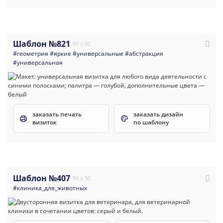
Шаблон №821
90 x 50
#геометрия
#яркие
#универсальные
#абстракция
#универсальная
заказать печать
заказать дизайн
визиток
по шаблону
Шаблон №407
90 x 50
#клиника_для_животных