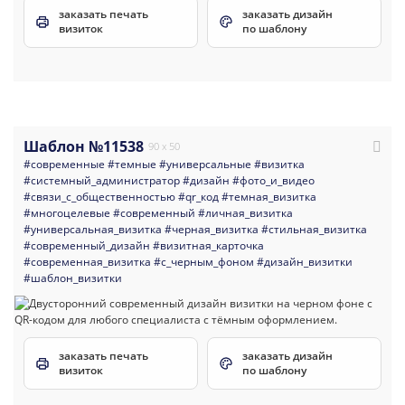
заказать печать
заказать дизайн
визиток
по шаблону
Шаблон №11538
90 x 50
#современные
#темные
#универсальные
#визитка
#системный_администратор
#дизайн
#фото_и_видео
#связи_с_общественностью
#qr_код
#темная_визитка
#многоцелевые
#современный
#личная_визитка
#универсальная_визитка
#черная_визитка
#стильная_визитка
#современный_дизайн
#визитная_карточка
#современная_визитка
#с_черным_фоном
#дизайн_визитки
#шаблон_визитки
заказать печать
заказать дизайн
визиток
по шаблону