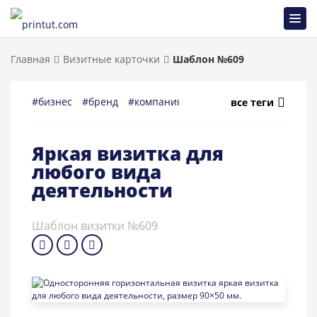
Главная
Визитные карточки
Шаблон №609
#бизнес
#бренд
#компания
#услуги
#офис
#клие
все теги
Яркая визитка для
любого вида
деятельности
Шаблон визитки №609