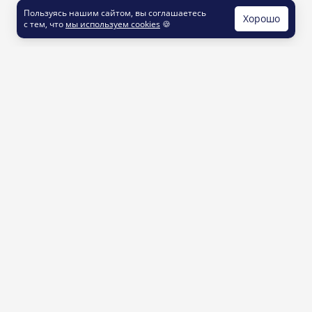
Пользуясь нашим сайтом, вы соглашаетесь
Хорошо
с тем, что
мы используем cookies
🍪
КОНТАКТЫ
info@printut.com
8 800 200 77 23
О СЕРВИСЕ
Как это работает
Доставка и оплата
Услуги и цены
Контакты
ДОПОЛНИТЕЛЬНО