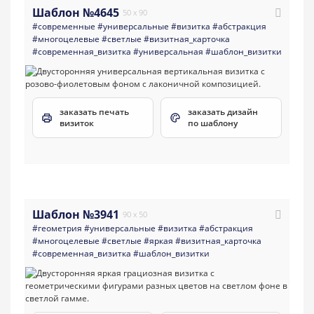
Шаблон №4645
50 x 90
#современные
#универсальные
#визитка
#абстракция
#многоцелевые
#светлые
#визитная_карточка
#современная_визитка
#универсальная
#шаблон_визитки
заказать печать
заказать дизайн
визиток
по шаблону
Шаблон №3941
90 x 50
#геометрия
#универсальные
#визитка
#абстракция
#многоцелевые
#светлые
#яркая
#визитная_карточка
#современная_визитка
#шаблон_визитки