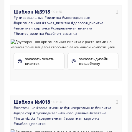
Шаблон №3918
90 x 50
#универсальные
#визитка
#многоцелевые
#оригинальная
#яркая_визитка
#деловая_визитка
#визитная_карточка
#современная_визитка
#бизнес_визитка
#шаблон_визитки
заказать печать
заказать дизайн
визиток
по шаблону
Шаблон №4018
90 x 50
#цветочные
#романтичные
#универсальные
#визитка
#директор
#руководитель
#многоцелевые
#светлые
#insta_vizitka
#современная
#визитная_карточка
#шаблон_визитки