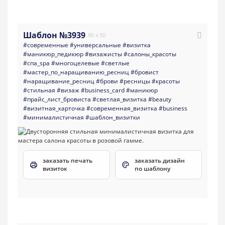
Шаблон №3939
90 x 50
#современные
#универсальные
#визитка
#маникюр_педикюр
#визажисты
#салоны_красоты
#спа_spa
#многоцелевые
#светлые
#мастер_по_наращиванию_ресниц
#бровист
#наращивание_ресниц
#брови
#ресницы
#красоты
#стильная
#визаж
#business_card
#маникюр
#прайс_лист_бровиста
#светлая_визитка
#beauty
#визитная_карточка
#современная_визитка
#business
#минималистичная
#шаблон_визитки
заказать печать
заказать дизайн
визиток
по шаблону