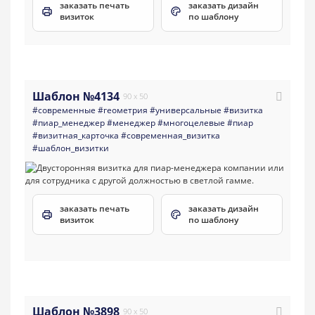
заказать печать
заказать дизайн
визиток
по шаблону
Шаблон №4134
90 x 50
#современные
#геометрия
#универсальные
#визитка
#пиар_менеджер
#менеджер
#многоцелевые
#пиар
#визитная_карточка
#современная_визитка
#шаблон_визитки
заказать печать
заказать дизайн
визиток
по шаблону
Шаблон №3898
90 x 50