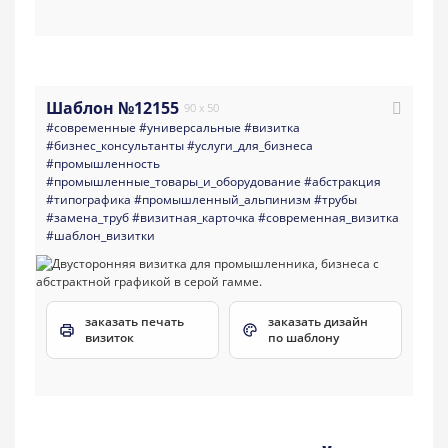
Шаблон №12155
90 x 50
#современные
#универсальные
#визитка
#бизнес_консультанты
#услуги_для_бизнеса
#промышленность
#промышленные_товары_и_оборудование
#абстракция
#типографика
#промышленный_альпинизм
#трубы
#замена_труб
#визитная_карточка
#современная_визитка
#шаблон_визитки
заказать печать
заказать дизайн
визиток
по шаблону