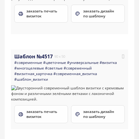
заказать печать
заказать дизайн
визиток
по шаблону
Шаблон №4517
90 x 50
#современные
#цветочные
#универсальные
#визитка
#многоцелевые
#светлые
#современный
#визитная_карточка
#современная_визитка
#шаблон_визитки
заказать печать
заказать дизайн
визиток
по шаблону