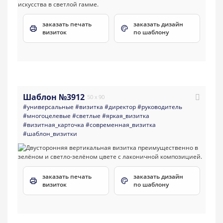
заказать печать
заказать дизайн
визиток
по шаблону
Шаблон №3912
50 x 90
#универсальные
#визитка
#директор
#руководитель
#многоцелевые
#светлые
#яркая_визитка
#визитная_карточка
#современная_визитка
#шаблон_визитки
заказать печать
заказать дизайн
визиток
по шаблону