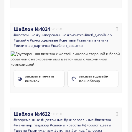
Шаблон №4024
90 x 50
#цветочные
#универсальные
#визитка
#веб_дизайнер
#дизайн
#многоцелевые
#светлые
#светлая_визитка
#визитная_карточка
#шаблон_визитки
заказать печать
заказать дизайн
визиток
по шаблону
Шаблон №4622
90 x 50
#современные
#цветочные
#универсальные
#визитка
#маникюр_педикюр
#салоны_красоты
#флорист_цветы
#цветы
#минимализм
#стилист
#qr_код
#флорист