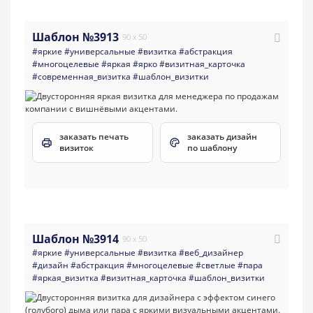
Шаблон №3913
90 x 50
#яркие
#универсальные
#визитка
#абстракция
#многоцелевые
#яркая
#ярко
#визитная_карточка
#современная_визитка
#шаблон_визитки
заказать печать
заказать дизайн
визиток
по шаблону
Шаблон №3914
90 x 50
#яркие
#универсальные
#визитка
#веб_дизайнер
#дизайн
#абстракция
#многоцелевые
#светлые
#пара
#яркая_визитка
#визитная_карточка
#шаблон_визитки