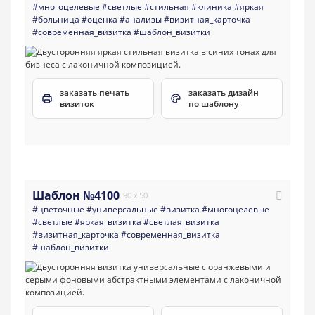
#многоцелевые
#светлые
#стильная
#клиника
#яркая
#больница
#оценка
#анализы
#визитная_карточка
#современная_визитка
#шаблон_визитки
заказать печать
заказать дизайн
визиток
по шаблону
Шаблон №4100
90 x 50
#цветочные
#универсальные
#визитка
#многоцелевые
#светлые
#яркая_визитка
#светлая_визитка
#визитная_карточка
#современная_визитка
#шаблон_визитки