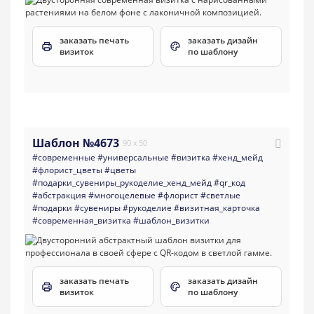
заказать печать
заказать дизайн
визиток
по шаблону
Шаблон №4673
90 x 50
#современные
#универсальные
#визитка
#хенд_мейд
#флорист_цветы
#цветы
#подарки_сувениры_рукоделие_хенд_мейд
#qr_код
#абстракция
#многоцелевые
#флорист
#светлые
#подарки
#сувениры
#рукоделие
#визитная_карточка
#современная_визитка
#шаблон_визитки
заказать печать
заказать дизайн
визиток
по шаблону