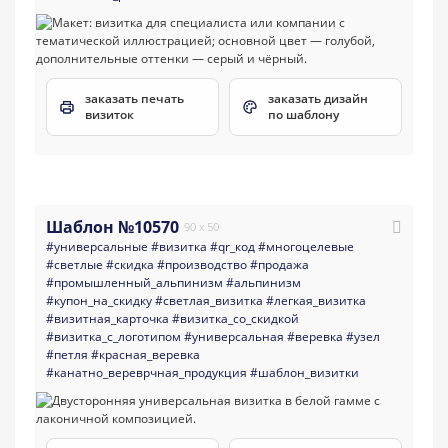
заказать печать
заказать дизайн
визиток
по шаблону
Шаблон №10570
90 x 50
#универсальные
#визитка
#qr_код
#многоцелевые
#светлые
#скидка
#производство
#продажа
#промышленный_альпинизм
#альпинизм
#купон_на_скидку
#светлая_визитка
#легкая_визитка
#визитная_карточка
#визитка_со_скидкой
#визитка_с_логотипом
#универсальная
#веревка
#узел
#петля
#красная_веревка
#канатно_вереврчная_продукция
#шаблон_визитки