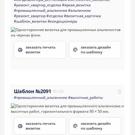
#ремонт_квартир_отделка
#яркая_визитка
#промышленный_альпинизм
#альпинизм
#ремонт_квартир
#отделка
#визитная_карточка
#шаблон_визитки
#кондиционеры
заказать печать
заказать дизайн
визиток
по шаблону
Шаблон №2091
90 x 50
#промышленный_альпинизм
#высотные_работы
заказать печать
заказать дизайн
визиток
по шаблону