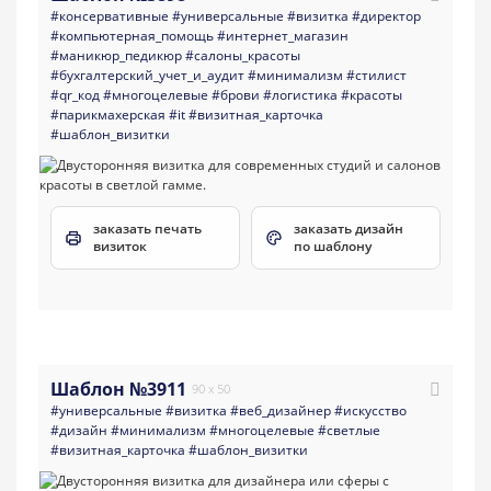
#консервативные
#универсальные
#визитка
#директор
#компьютерная_помощь
#интернет_магазин
#маникюр_педикюр
#салоны_красоты
#бухгалтерский_учет_и_аудит
#минимализм
#стилист
#qr_код
#многоцелевые
#брови
#логистика
#красоты
#парикмахерская
#it
#визитная_карточка
#шаблон_визитки
заказать печать
заказать дизайн
визиток
по шаблону
Шаблон №3911
90 x 50
#универсальные
#визитка
#веб_дизайнер
#искусство
#дизайн
#минимализм
#многоцелевые
#светлые
#визитная_карточка
#шаблон_визитки