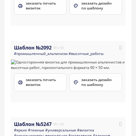
заказать печать
заказать дизайн
визиток
по шаблону
Шаблон №2092
90 x 50
#промышленный_альпинизм
#высотные_работы
заказать печать
заказать дизайн
визиток
по шаблону
Шаблон №5247
90 x 50
#яркие
#темные
#универсальные
#визитка
#кондиционеры_вентиляция
#остекление_балконов