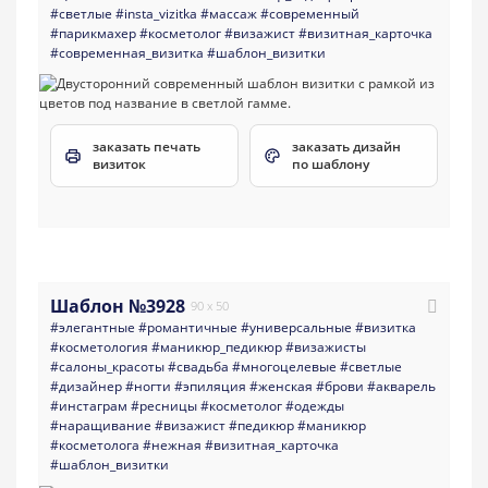
#светлые
#insta_vizitka
#массаж
#современный
#парикмахер
#косметолог
#визажист
#визитная_карточка
#современная_визитка
#шаблон_визитки
заказать печать
заказать дизайн
визиток
по шаблону
Шаблон №3928
90 x 50
#элегантные
#романтичные
#универсальные
#визитка
#косметология
#маникюр_педикюр
#визажисты
#салоны_красоты
#свадьба
#многоцелевые
#светлые
#дизайнер
#ногти
#эпиляция
#женская
#брови
#акварель
#инстаграм
#ресницы
#косметолог
#одежды
#наращивание
#визажист
#педикюр
#маникюр
#косметолога
#нежная
#визитная_карточка
#шаблон_визитки