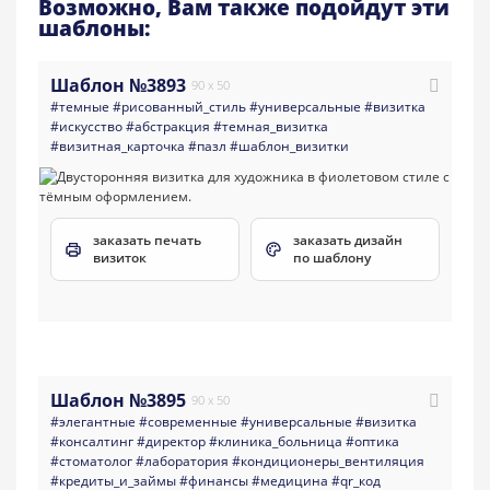
Возможно, Вам также подойдут эти
шаблоны:
Шаблон №3893
90 x 50
#темные
#рисованный_стиль
#универсальные
#визитка
#искусство
#абстракция
#темная_визитка
#визитная_карточка
#пазл
#шаблон_визитки
заказать печать
заказать дизайн
визиток
по шаблону
Шаблон №3895
90 x 50
#элегантные
#современные
#универсальные
#визитка
#консалтинг
#директор
#клиника_больница
#оптика
#стоматолог
#лаборатория
#кондиционеры_вентиляция
#кредиты_и_займы
#финансы
#медицина
#qr_код