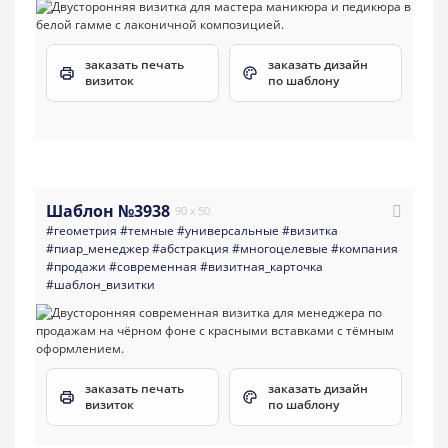
заказать печать
заказать дизайн
визиток
по шаблону
Шаблон №3938
90 x 50
#геометрия
#темные
#универсальные
#визитка
#пиар_менеджер
#абстракция
#многоцелевые
#компания
#продажи
#современная
#визитная_карточка
#шаблон_визитки
заказать печать
заказать дизайн
визиток
по шаблону