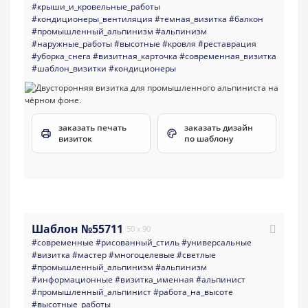
#крыши_и_кровельные_работы
#кондиционеры_вентиляция
#темная_визитка
#балкон
#промышленный_альпинизм
#альпинизм
#наружные_работы
#высотные
#кровля
#реставрация
#уборка_снега
#визитная_карточка
#современная_визитка
#шаблон_визитки
#кондиционеры
заказать печать
заказать дизайн
визиток
по шаблону
Шаблон №55711
50 x 90
#современные
#рисованный_стиль
#универсальные
#визитка
#мастер
#многоцелевые
#светлые
#промышленный_альпинизм
#альпинизм
#информационные
#визитка_именная
#альпинист
#промышленный_альпинист
#работа_на_высоте
#высотные_работы