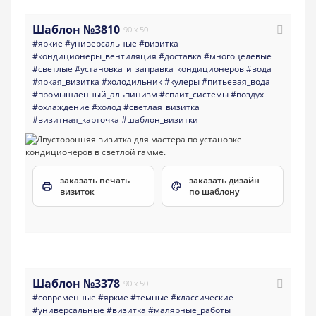
Шаблон №3810
90 x 50
#яркие
#универсальные
#визитка
#кондиционеры_вентиляция
#доставка
#многоцелевые
#светлые
#установка_и_заправка_кондиционеров
#вода
#яркая_визитка
#холодильник
#кулеры
#питьевая_вода
#промышленный_альпинизм
#сплит_системы
#воздух
#охлаждение
#холод
#светлая_визитка
#визитная_карточка
#шаблон_визитки
заказать печать
заказать дизайн
визиток
по шаблону
Шаблон №3378
90 x 50
#современные
#яркие
#темные
#классические
#универсальные
#визитка
#малярные_работы