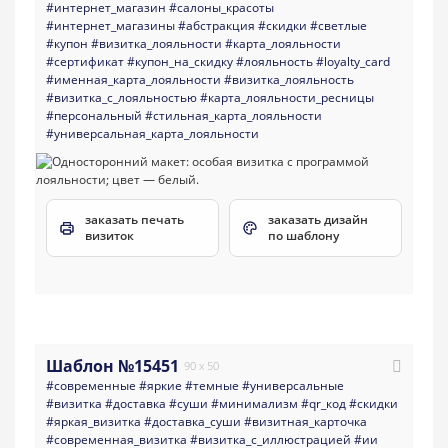
#интернет_магазин
#салоны_красоты
#интернет_магазины
#абстракция
#скидки
#светлые
#купон
#визитка_лояльности
#карта_лояльности
#сертификат
#купон_на_скидку
#лояльность
#loyalty_card
#именная_карта_лояльности
#визитка_лояльность
#визитка_с_лояльностью
#карта_лояльности_ресницы
#персональный
#стильная_карта_лояльности
#универсальная_карта_лояльности
заказать печать
заказать дизайн
визиток
по шаблону
Шаблон №15451
90 x 50
#современные
#яркие
#темные
#универсальные
#визитка
#доставка
#суши
#минимализм
#qr_код
#скидки
#яркая_визитка
#доставка_суши
#визитная_карточка
#современная_визитка
#визитка_с_иллюстрацией
#ии