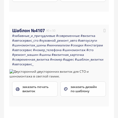
Шаблон №4107
90 x 50
#забавные_и_причудливые
#современные
#визитка
#автосервис_сто
#кузовной_ремонт_авто
#автоуслуги
#шиномонтаж_шины
#минимализм
#скидки
#инстаграм
#автосервис
#номер_телефона
#шиномонтаж
#сто
#ремонт_машин
#шины
#визитная_карточка
#современная_визитка
#номер
#адрес
#шаблон_визитки
#автосервис_
заказать печать
заказать дизайн
визиток
по шаблону