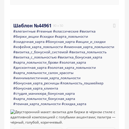
Шаблон №44961
90 x 50
#элегантные
#темные
#классические
#визитка
#биржи_акции
#скидки
#карта_лояльности
#скидочная_карта
#бонусная_карта
#акции_и_скидки
#кофейня_карта_лояльности
#именная_карта_лояльности
#визитка_с_бонусной_системой
#визитка_лояльность
#визитка_с_лояльностью
#визитка_бонусная_карта
#карта_лояльности_брови
#золотая_карта
#дисконтная_карта
#золотая_карта_лояльности
#карта_лояльности_салон_красоты
#минималистичная_карта_лояльности
#бонусная_карта_ресницы
#лояльность_лэшмейкер
#бонусная_карта_клиента
#студия_маникюра_бонусная_карта
#карта_лояльности_бонусная_карта
#темная_карта_лояльности
#скидка_карта