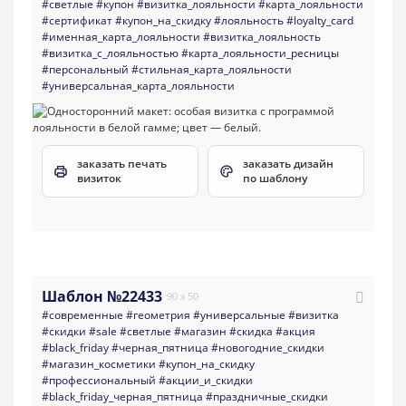
#светлые
#купон
#визитка_лояльности
#карта_лояльности
#сертификат
#купон_на_скидку
#лояльность
#loyalty_card
#именная_карта_лояльности
#визитка_лояльность
#визитка_с_лояльностью
#карта_лояльности_ресницы
#персональный
#стильная_карта_лояльности
#универсальная_карта_лояльности
заказать печать
заказать дизайн
визиток
по шаблону
Шаблон №22433
90 x 50
#современные
#геометрия
#универсальные
#визитка
#скидки
#sale
#светлые
#магазин
#скидка
#акция
#black_friday
#черная_пятница
#новогодние_скидки
#магазин_косметики
#купон_на_скидку
#профессиональный
#акции_и_скидки
#black_friday_черная_пятница
#праздничные_скидки