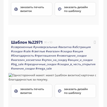
заказать печать
заказать дизайн
визиток
по шаблону
Шаблон №22971
90 x 50
#современные
#универсальные
#визитка
#абстракция
#скидки
#sale
#светлые
#магазин
#скидка
#акция
#благодарность
#приглашение
#новогодние_скидки
#магазин_косметики
#купон_на_скидку
#акции_и_скидки
#big_sale
#праздничные_скидки
#скидки_в_честь_открытия
#зимние_скидки
#mega_sale
заказать печать
заказать дизайн
визиток
по шаблону