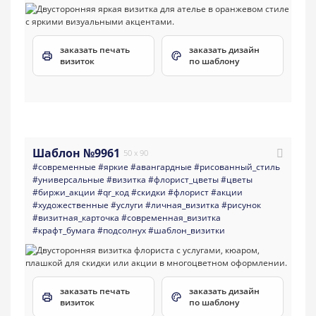
заказать печать
заказать дизайн
визиток
по шаблону
Шаблон №9961
50 x 90
#современные
#яркие
#авангардные
#рисованный_стиль
#универсальные
#визитка
#флорист_цветы
#цветы
#биржи_акции
#qr_код
#скидки
#флорист
#акции
#художественные
#услуги
#личная_визитка
#рисунок
#визитная_карточка
#современная_визитка
#крафт_бумага
#подсолнух
#шаблон_визитки
заказать печать
заказать дизайн
визиток
по шаблону