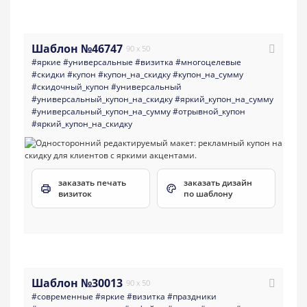
Шаблон №46747
90 x 50
#яркие
#универсальные
#визитка
#многоцелевые
#скидки
#купон
#купон_на_скидку
#купон_на_сумму
#скидочный_купон
#универсальный
#универсальный_купон_на_скидку
#яркий_купон_на_сумму
#универсальный_купон_на_сумму
#отрывной_купон
#яркий_купон_на_скидку
заказать печать
заказать дизайн
визиток
по шаблону
Шаблон №30013
90 x 50
#современные
#яркие
#визитка
#праздники