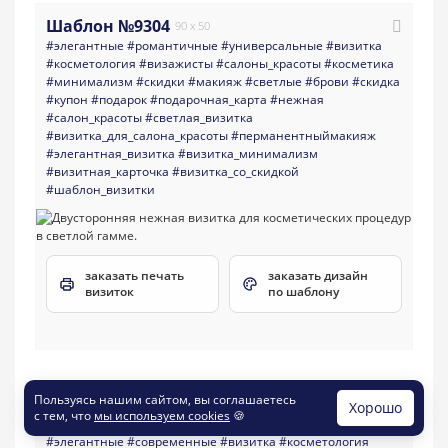
Шаблон №9304
90 x 50
#элегантные
#романтичные
#универсальные
#визитка
#косметология
#визажисты
#салоны_красоты
#косметика
#минимализм
#скидки
#макияж
#светлые
#брови
#скидка
#купон
#подарок
#подарочная_карта
#нежная
#салон_красоты
#светлая_визитка
#визитка_для_салона_красоты
#перманентныймакияж
#элегантная_визитка
#визитка_минимализм
#визитная_карточка
#визитка_со_скидкой
#шаблон_визитки
заказать печать
заказать дизайн
визиток
по шаблону
Пользуясь нашим сайтом, вы соглашаетесь
Хорошо
с тем, что
мы используем cookies
🍪
Шаблон №12948
90 x 50
#элегантные
#современные
#визитка
#косметология