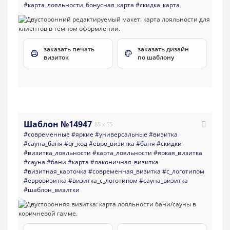
#карта_лояльности_бонусная_карта
#скидка_карта
заказать печать
заказать дизайн
визиток
по шаблону
Шаблон №14947
85 x 55
#современные
#яркие
#универсальные
#визитка
#сауна_баня
#qr_код
#евро_визитка
#баня
#скидки
#визитка_лояльности
#карта_лояльности
#яркая_визитка
#сауна
#бани
#карта
#лаконичная_визитка
#визитная_карточка
#современная_визитка
#с_логотипом
#евровизитка
#визитка_с_логотипом
#сауна_визитка
#шаблон_визитки