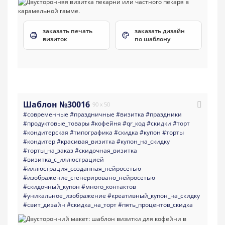
заказать печать
заказать дизайн
визиток
по шаблону
Шаблон №30016
90 x 50
#современные
#праздничные
#визитка
#праздники
#продуктовые_товары
#кофейня
#qr_код
#скидки
#торт
#кондитерская
#типографика
#скидка
#купон
#торты
#кондитер
#красивая_визитка
#купон_на_скидку
#торты_на_заказ
#скидочная_визитка
#визитка_с_иллюстрацией
#иллюстрация_созданная_нейросетью
#изображение_сгенерировано_нейросетью
#скидочный_купон
#много_контактов
#уникальное_изображение
#креативный_купон_на_скидку
#свит_дизайн
#скидка_на_торт
#пять_процентов_скидка