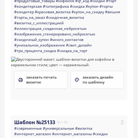
#продуктовые_товары
#кофейня
#qr_код
#скидки
#торт
#кондитерская
#типографика
#скидка
#купон
#торты
#кондитер
#красивая_визитка
#купон_на_скидку
#вишня
#торты_на_заказ
#скидочная_визитка
#визитка_с_иллюстрацией
#иллюстрация_созданная_нейросетью
#изображение_сгенерировано_нейросетью
#скидочный_купон
#много_контактов
#уникальное_изображение
#свит_дизайн
#три_процента_скидка
#скидка_на_торт
заказать печать
заказать дизайн
визиток
по шаблону
Шаблон №25133
90 x 50
#современные
#универсальные
#визитка
#интернет_магазин
#интернет_магазины
#скидки