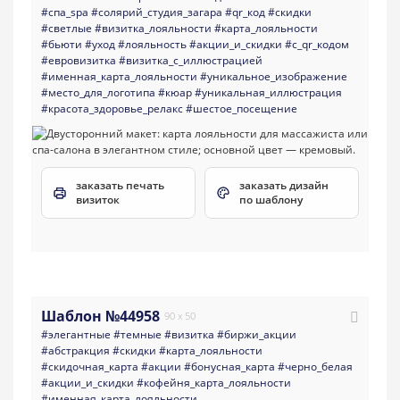
#спа_spa
#солярий_студия_загара
#qr_код
#скидки
#светлые
#визитка_лояльности
#карта_лояльности
#бьюти
#уход
#лояльность
#акции_и_скидки
#с_qr_кодом
#евровизитка
#визитка_с_иллюстрацией
#именная_карта_лояльности
#уникальное_изображение
#место_для_логотипа
#кюар
#уникальная_иллюстрация
#красота_здоровье_релакс
#шестое_посещение
заказать печать
заказать дизайн
визиток
по шаблону
Шаблон №44958
90 x 50
#элегантные
#темные
#визитка
#биржи_акции
#абстракция
#скидки
#карта_лояльности
#скидочная_карта
#акции
#бонусная_карта
#черно_белая
#акции_и_скидки
#кофейня_карта_лояльности
#именная_карта_лояльности