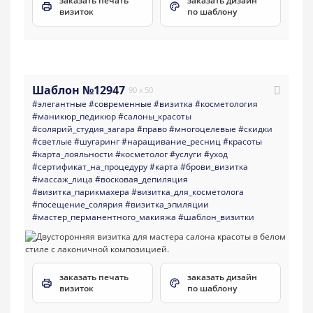
заказать печать
заказать дизайн
визиток
по шаблону
Шаблон №12947
90 x 50
#элегантные
#современные
#визитка
#косметология
#маникюр_педикюр
#салоны_красоты
#солярий_студия_загара
#право
#многоцелевые
#скидки
#светлые
#шугаринг
#наращивание_ресниц
#красоты
#карта_лояльности
#косметолог
#услуги
#уход
#сертификат_на_процедуру
#карта
#брови_визитка
#массаж_лица
#восковая_депиляция
#визитка_парикмахера
#визитка_для_косметолога
#посещение_солярия
#визитка_эпиляции
#мастер_перманентного_макияжа
#шаблон_визитки
заказать печать
заказать дизайн
визиток
по шаблону