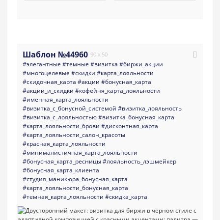
Шаблон №44960
90 x 50
#элегантные
#темные
#визитка
#биржи_акции
#многоцелевые
#скидки
#карта_лояльности
#скидочная_карта
#акции
#бонусная_карта
#акции_и_скидки
#кофейня_карта_лояльности
#именная_карта_лояльности
#визитка_с_бонусной_системой
#визитка_лояльность
#визитка_с_лояльностью
#визитка_бонусная_карта
#карта_лояльности_брови
#дисконтная_карта
#карта_лояльности_салон_красоты
#красная_карта_лояльности
#минималистичная_карта_лояльности
#бонусная_карта_ресницы
#лояльность_лэшмейкер
#бонусная_карта_клиента
#студия_маникюра_бонусная_карта
#карта_лояльности_бонусная_карта
#темная_карта_лояльности
#скидка_карта