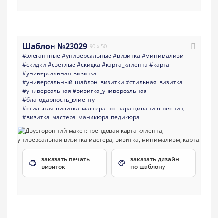
Шаблон №23029
90 x 50
#элегантные
#универсальные
#визитка
#минимализм
#скидки
#светлые
#скидка
#карта_клиента
#карта
#универсальная_визитка
#универсальный_шаблон_визитки
#стильная_визитка
#универсальная
#визитка_универсальная
#благодарность_клиенту
#стильная_визитка_мастера_по_наращиванию_ресниц
#визитка_мастера_маникюра_педикюра
заказать печать
заказать дизайн
визиток
по шаблону