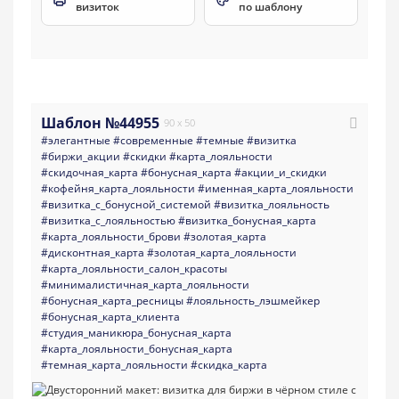
визиток
по шаблону
Шаблон №44955
90 x 50
#элегантные
#современные
#темные
#визитка
#биржи_акции
#скидки
#карта_лояльности
#скидочная_карта
#бонусная_карта
#акции_и_скидки
#кофейня_карта_лояльности
#именная_карта_лояльности
#визитка_с_бонусной_системой
#визитка_лояльность
#визитка_с_лояльностью
#визитка_бонусная_карта
#карта_лояльности_брови
#золотая_карта
#дисконтная_карта
#золотая_карта_лояльности
#карта_лояльности_салон_красоты
#минималистичная_карта_лояльности
#бонусная_карта_ресницы
#лояльность_лэшмейкер
#бонусная_карта_клиента
#студия_маникюра_бонусная_карта
#карта_лояльности_бонусная_карта
#темная_карта_лояльности
#скидка_карта