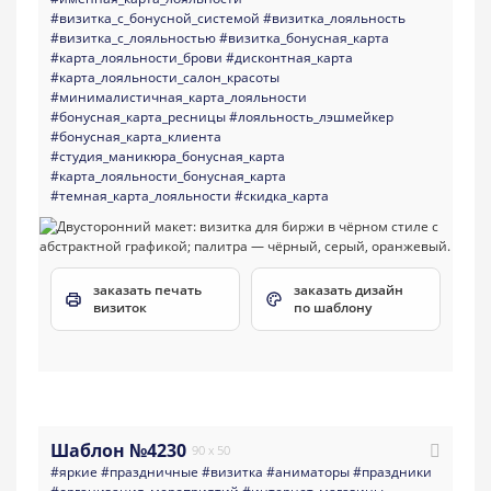
#визитка_с_бонусной_системой
#визитка_лояльность
#визитка_с_лояльностью
#визитка_бонусная_карта
#карта_лояльности_брови
#дисконтная_карта
#карта_лояльности_салон_красоты
#минималистичная_карта_лояльности
#бонусная_карта_ресницы
#лояльность_лэшмейкер
#бонусная_карта_клиента
#студия_маникюра_бонусная_карта
#карта_лояльности_бонусная_карта
#темная_карта_лояльности
#скидка_карта
заказать печать
заказать дизайн
визиток
по шаблону
Шаблон №4230
90 x 50
#яркие
#праздничные
#визитка
#аниматоры
#праздники