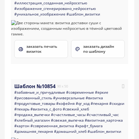
#иллюстрация_созданная_нейросетью
#изображение_сгенерировано_нейросетью
#уникальное_изображение
#шаблон_визитки
заказать печать
заказать дизайн
визиток
по шаблону
Шаблон №10854
90 x 50
#забавные_и_причудливые
#современные
#яркие
#рисованный_стиль
#универсальные
#визитка
#продуктовые_товары
#кофейня
#qr_код
#пекарня
#скидки
#пекарь
#визитка_с_фото
#свежий_хлеб
#продажа_выпечки
#счастливые_часы
#счастливый_час
#хлебный_магазин
#свежая_выпечка
#визитная_карточка
#картон
#современная_визитка
#крафт_бумага
#домашняя_пекарня
#домашний_хлеб
#шаблон_визитки