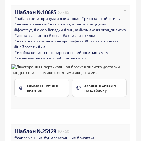
Шаблон №10685
55 x 85
#забавные_и_причудливые
#яркие
#рисованный_стиль
#универсальные
#визитка
#доставка
#пиццерия
#фастфуд
#юмор
#скидки
#пицца
#комикс
#яркая_визитка
#доставка_пиццы
#котик
#акции_и_скидки
#визитная_карточка
#нейрографика
#броская_визитка
#нейросеть
#ии
#изображение_сгенерировано_нейросетью
#мем
#смешная_визитка
#шаблон_визитки
заказать печать
заказать дизайн
визиток
по шаблону
Шаблон №25128
90 x 50
#современные
#универсальные
#визитка