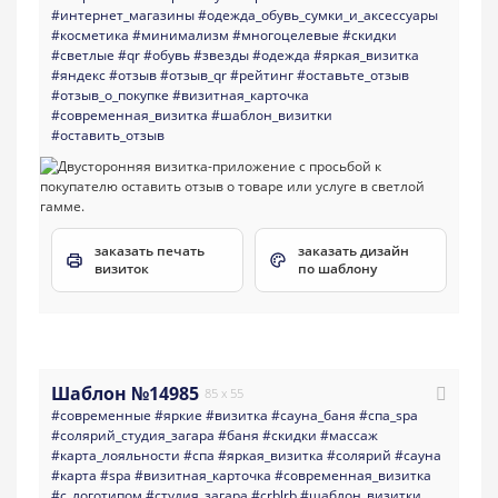
#интернет_магазины
#одежда_обувь_сумки_и_аксессуары
#косметика
#минимализм
#многоцелевые
#скидки
#светлые
#qr
#обувь
#звезды
#одежда
#яркая_визитка
#яндекс
#отзыв
#отзыв_qr
#рейтинг
#оставьте_отзыв
#отзыв_о_покупке
#визитная_карточка
#современная_визитка
#шаблон_визитки
#оставить_отзыв
заказать печать
заказать дизайн
визиток
по шаблону
Шаблон №14985
85 x 55
#современные
#яркие
#визитка
#сауна_баня
#спа_spa
#солярий_студия_загара
#баня
#скидки
#массаж
#карта_лояльности
#спа
#яркая_визитка
#солярий
#сауна
#карта
#spa
#визитная_карточка
#современная_визитка
#с_логотипом
#студия_загара
#crblrb
#шаблон_визитки