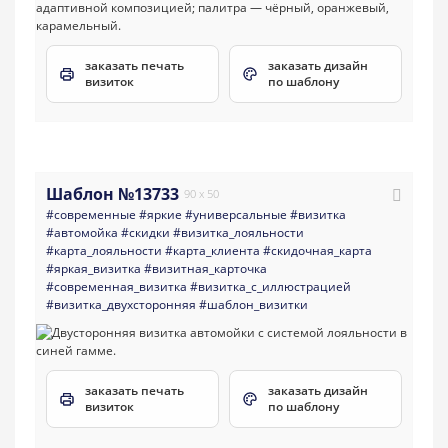
заказать печать
заказать дизайн
визиток
по шаблону
Шаблон №13733
90 x 50
#современные
#яркие
#универсальные
#визитка
#автомойка
#скидки
#визитка_лояльности
#карта_лояльности
#карта_клиента
#скидочная_карта
#яркая_визитка
#визитная_карточка
#современная_визитка
#визитка_с_иллюстрацией
#визитка_двухсторонняя
#шаблон_визитки
заказать печать
заказать дизайн
визиток
по шаблону