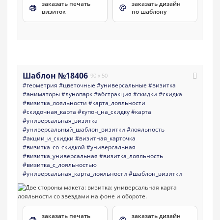
заказать печать
заказать дизайн
визиток
по шаблону
Шаблон №18406
90 x 50
#геометрия
#цветочные
#универсальные
#визитка
#аниматоры
#лунопарк
#абстракция
#скидки
#скидка
#визитка_лояльности
#карта_лояльности
#скидочная_карта
#купон_на_скидку
#карта
#универсальная_визитка
#универсальный_шаблон_визитки
#лояльность
#акции_и_скидки
#визитная_карточка
#визитка_со_скидкой
#универсальная
#визитка_универсальная
#визитка_лояльность
#визитка_с_лояльностью
#универсальная_карта_лояльности
#шаблон_визитки
заказать печать
заказать дизайн