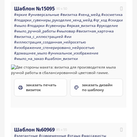
Шаблон №15095
90 x 50
#яркие
#универсальные
#визитка
#хенд_мейд
#косметика
#подарки_сувениры_рукоделие_хенд_мейд
#qr_код
#скидки
#мыло
#подарки
#сувениры
#яркая_визитка
#рукоделие
#мыло_ручной_работы
#мыловар
#визитная_карточка
#визитка_с_иллюстрацией
#ии
#иллюстрация_созданная_нейросетью
#изображение_сгенерировано_нейросетью
#домашнее_мыло
#уникальное_изображение
#мыло_на_заказ
#шаблон_визитки
заказать печать
заказать дизайн
визиток
по шаблону
Шаблон №60969
85 x 55
#элегантные
#современные
#отдых
#массажисты