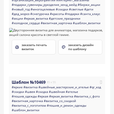
#организация_мероприятий
#интернет_магазины
#подарки_сувениры_рукоделие_хенд_мейд
#биржи_акции
#новый_год
#многоцелевые
#скидки
#светлые
#дети
#дед_мороз
#снегурочка
#красоты
#подарки
#санта_клаус
#акции
#яркая_визитка
#детские_праздники
#холодное_сердце
#визитная_карточка
#шаблон_визитки
заказать печать
заказать дизайн
визиток
по шаблону
Шаблон №10469
85 x 55
#яркие
#визитка
#швейные_мастерские_и_ателье
#qr_код
#скидки
#швея
#скидка
#швейная
#ателье
#пошив_одежды
#яркая
#яркая_визитка
#визитка_с_фото
#визитная_карточка
#визитка_со_скидкой
#визитка_с_логотипом
#пошив_и_ремон_одежды
#шаблон_визитки