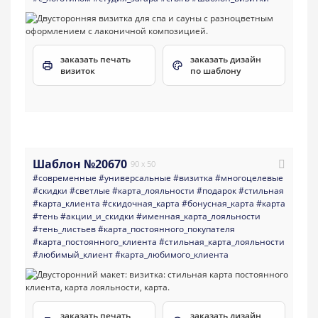
заказать печать
заказать дизайн
визиток
по шаблону
Шаблон №20670
90 x 50
#современные
#универсальные
#визитка
#многоцелевые
#скидки
#светлые
#карта_лояльности
#подарок
#стильная
#карта_клиента
#скидочная_карта
#бонусная_карта
#карта
#тень
#акции_и_скидки
#именная_карта_лояльности
#тень_листьев
#карта_постоянного_покупателя
#карта_постоянного_клиента
#стильная_карта_лояльности
#любимый_клиент
#карта_любимого_клиента
заказать печать
заказать дизайн