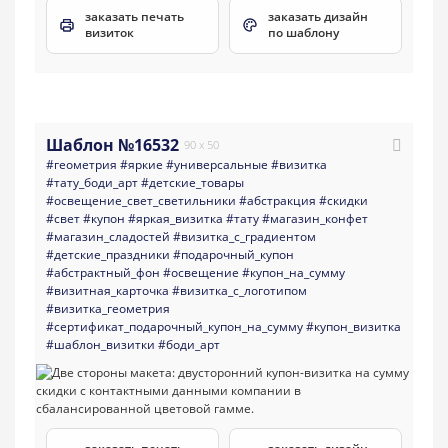
заказать печать
заказать дизайн
визиток
по шаблону
Шаблон №16532
90 x 50
#геометрия
#яркие
#универсальные
#визитка
#тату_боди_арт
#детские_товары
#освещение_свет_светильники
#абстракция
#скидки
#свет
#купон
#яркая_визитка
#тату
#магазин_конфет
#магазин_сладостей
#визитка_с_градиентом
#детские_праздники
#подарочный_купон
#абстрактный_фон
#освещение
#купон_на_сумму
#визитная_карточка
#визитка_с_логотипом
#визитка_геометрия
#сертификат_подарочный_купон_на_сумму
#купон_визитка
#шаблон_визитки
#боди_арт