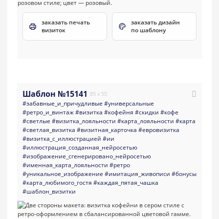
заказать печать
заказать дизайн
визиток
по шаблону
Шаблон №15141
85 x 55
#забавные_и_причудливые
#универсальные
#ретро_и_винтаж
#визитка
#кофейня
#скидки
#кофе
#светлые
#визитка_лояльности
#карта_лояльности
#карта
#светлая_визитка
#визитная_карточка
#евровизитка
#визитка_с_иллюстрацией
#ии
#иллюстрация_созданная_нейросетью
#изображение_сгенерировано_нейросетью
#именная_карта_лояльности
#ретро
#уникальное_изображение
#имитация_живописи
#бонусы
#карта_любимого_гостя
#каждая_пятая_чашка
#шаблон_визитки