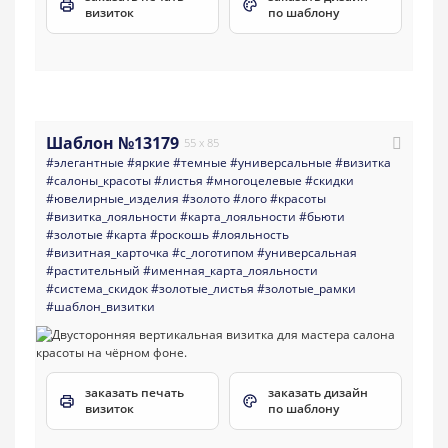
визиток
по шаблону
Шаблон №13179
55 x 85
#элегантные
#яркие
#темные
#универсальные
#визитка
#салоны_красоты
#листья
#многоцелевые
#скидки
#ювелирные_изделия
#золото
#лого
#красоты
#визитка_лояльности
#карта_лояльности
#бьюти
#золотые
#карта
#роскошь
#лояльность
#визитная_карточка
#с_логотипом
#универсальная
#растительный
#именная_карта_лояльности
#система_скидок
#золотые_листья
#золотые_рамки
#шаблон_визитки
заказать печать
заказать дизайн
визиток
по шаблону