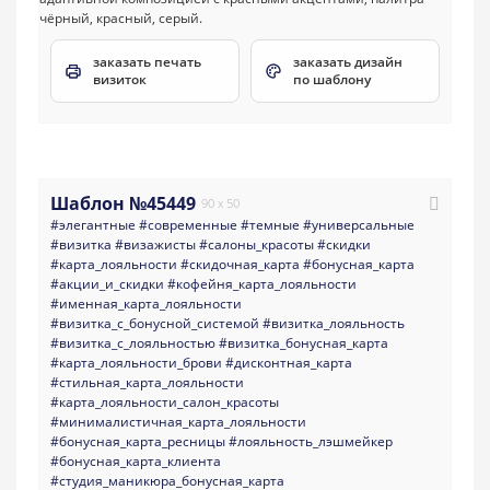
заказать печать
заказать дизайн
визиток
по шаблону
Шаблон №45449
90 x 50
#элегантные
#современные
#темные
#универсальные
#визитка
#визажисты
#салоны_красоты
#скидки
#карта_лояльности
#скидочная_карта
#бонусная_карта
#акции_и_скидки
#кофейня_карта_лояльности
#именная_карта_лояльности
#визитка_с_бонусной_системой
#визитка_лояльность
#визитка_с_лояльностью
#визитка_бонусная_карта
#карта_лояльности_брови
#дисконтная_карта
#стильная_карта_лояльности
#карта_лояльности_салон_красоты
#минималистичная_карта_лояльности
#бонусная_карта_ресницы
#лояльность_лэшмейкер
#бонусная_карта_клиента
#студия_маникюра_бонусная_карта