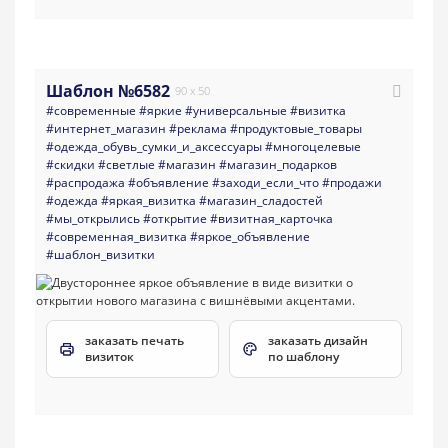
Шаблон №6582
90 x 50
#современные
#яркие
#универсальные
#визитка
#интернет_магазин
#реклама
#продуктовые_товары
#одежда_обувь_сумки_и_аксессуары
#многоцелевые
#скидки
#светлые
#магазин
#магазин_подарков
#распродажа
#объявление
#заходи_если_что
#продажи
#одежда
#яркая_визитка
#магазин_сладостей
#мы_открылись
#открытие
#визитная_карточка
#современная_визитка
#яркое_объявление
#шаблон_визитки
заказать печать
заказать дизайн
визиток
по шаблону