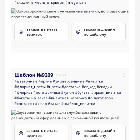
#скидки_в_честь_открытия
#mega_sale
заказать печать
заказать дизайн
визиток
по шаблону
Шаблон №9209
90 x 50
#цветочные
#яркие
#универсальные
#визитка
#флорист_цветы
#цветы
#доставка
#qr_код
#скидки
#флорист
#лого
#скидка
#купон
#букеты
#яркая_визитка
#букеты_на_заказ
#визитная_карточка
#с_логотипом
#контакты
#кюар
#заказ
#шаблон_визитки
заказать печать
заказать дизайн
визиток
по шаблону