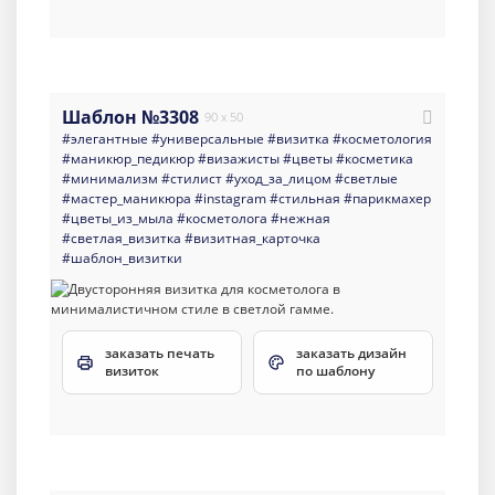
Шаблон №3308
90 x 50
#элегантные
#универсальные
#визитка
#косметология
#маникюр_педикюр
#визажисты
#цветы
#косметика
#минимализм
#стилист
#уход_за_лицом
#светлые
#мастер_маникюра
#instagram
#стильная
#парикмахер
#цветы_из_мыла
#косметолога
#нежная
#светлая_визитка
#визитная_карточка
#шаблон_визитки
заказать печать
заказать дизайн
визиток
по шаблону