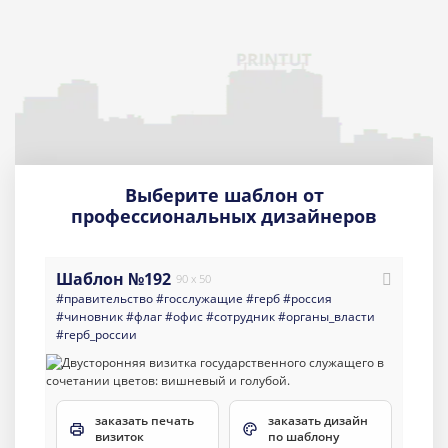
Выберите шаблон от
профессиональных дизайнеров
Шаблон №192
90 x 50
#правительство
#госслужащие
#герб
#россия
#чиновник
#флаг
#офис
#сотрудник
#органы_власти
#герб_россии
заказать печать
заказать дизайн
визиток
по шаблону