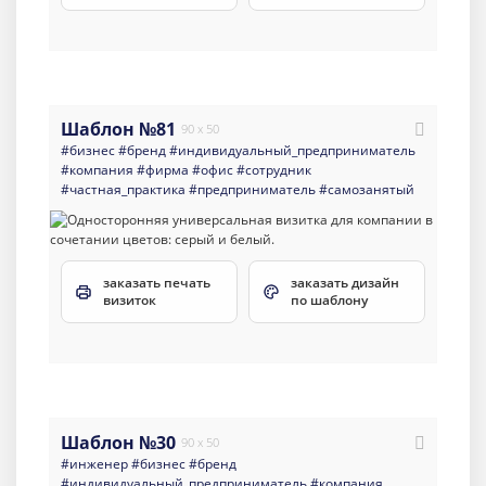
Шаблон №81
90 x 50
#бизнес
#бренд
#индивидуальный_предприниматель
#компания
#фирма
#офис
#сотрудник
#частная_практика
#предприниматель
#самозанятый
заказать печать
заказать дизайн
визиток
по шаблону
Шаблон №30
90 x 50
#инженер
#бизнес
#бренд
#индивидуальный_предприниматель
#компания