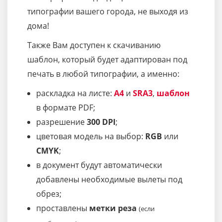
типографии вашего города, не выходя из
дома!
Также Вам доступен к скачиванию
шаблон, который будет адаптирован под
печать в любой типографии, а именно:
раскладка на листе:
A4
и
SRA3
,
шаблон
в формате PDF;
разрешение
300 DPI
;
цветовая модель на выбор:
RGB
или
CMYK
;
в документ будут автоматически
добавлены необходимые вылеты под
обрез;
проставлены
метки реза
(если