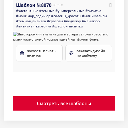
Шаблон №8070
90 x 50
#элегантные
#темные
#универсальные
#визитка
#маникюр_педикюр
#салоны_красоты
#минимализм
#темная_визитка
#красоты
#педикюр
#маникюр
#визитная_карточка
#шаблон_визитки
заказать печать
заказать дизайн
визиток
по шаблону
Смотреть все шаблоны