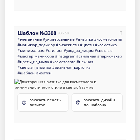
Шаблон №3308
90 x 50
#элегантные
#универсальные
#визитка
#косметология
#маникюр_педикюр
#визажисты
#цветы
#косметика
#минимализм
#стилист
#уход_за_лицом
#светлые
#мастер_маникюра
#instagram
#стильная
#парикмахер
#цветы_из_мыла
#косметолога
#нежная
#светлая_визитка
#визитная_карточка
#шаблон_визитки
заказать печать
заказать дизайн
визиток
по шаблону