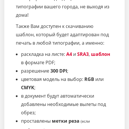
типографии вашего города, не выходя из
дома!
Также Вам доступен к скачиванию
шаблон, который будет адаптирован под
печать в любой типографии, а именно:
раскладка на листе:
A4
и
SRA3
,
шаблон
в формате PDF;
разрешение
300 DPI
;
цветовая модель на выбор:
RGB
или
CMYK
;
в документ будут автоматически
добавлены необходимые вылеты под
обрез;
проставлены
метки реза
(если