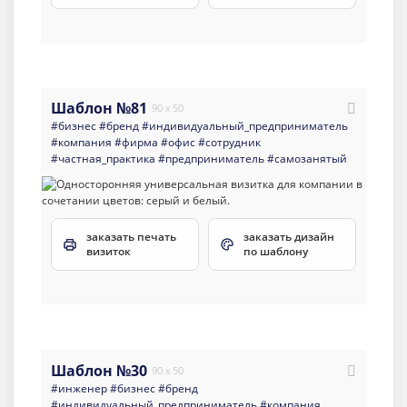
Шаблон №81
90 x 50
#бизнес
#бренд
#индивидуальный_предприниматель
#компания
#фирма
#офис
#сотрудник
#частная_практика
#предприниматель
#самозанятый
заказать печать
заказать дизайн
визиток
по шаблону
Шаблон №30
90 x 50
#инженер
#бизнес
#бренд
#индивидуальный_предприниматель
#компания