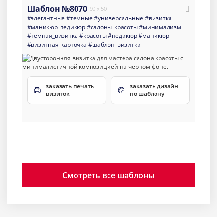
Шаблон №8070
90 x 50
#элегантные
#темные
#универсальные
#визитка
#маникюр_педикюр
#салоны_красоты
#минимализм
#темная_визитка
#красоты
#педикюр
#маникюр
#визитная_карточка
#шаблон_визитки
заказать печать
заказать дизайн
визиток
по шаблону
Смотреть все шаблоны