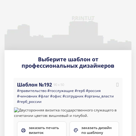
Выберите шаблон от
профессиональных дизайнеров
Шаблон №192
90 x 50
#правительство
#госслужащие
#герб
#россия
#чиновник
#флаг
#офис
#сотрудник
#органы_власти
#герб_россии
заказать печать
заказать дизайн
визиток
по шаблону