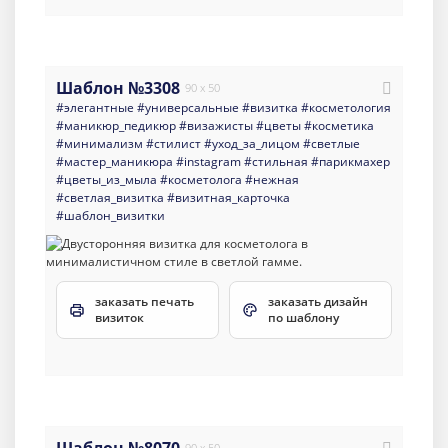
Шаблон №3308
90 x 50
#элегантные
#универсальные
#визитка
#косметология
#маникюр_педикюр
#визажисты
#цветы
#косметика
#минимализм
#стилист
#уход_за_лицом
#светлые
#мастер_маникюра
#instagram
#стильная
#парикмахер
#цветы_из_мыла
#косметолога
#нежная
#светлая_визитка
#визитная_карточка
#шаблон_визитки
заказать печать
заказать дизайн
визиток
по шаблону
90 x 50