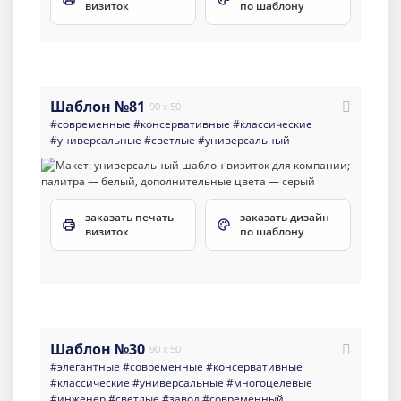
визиток
по шаблону
Шаблон №81
90 x 50
#современные
#консервативные
#классические
#универсальные
#светлые
#универсальный
заказать печать
заказать дизайн
визиток
по шаблону
Шаблон №30
90 x 50
#элегантные
#современные
#консервативные
#классические
#универсальные
#многоцелевые
#инженер
#светлые
#завод
#современный