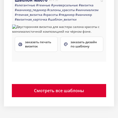
Шаблон №8070
#элегантные
#темные
#универсальные
#визитка
#маникюр_педикюр
#салоны_красоты
#минимализм
#темная_визитка
#красоты
#педикюр
#маникюр
#визитная_карточка
#шаблон_визитки
заказать печать
заказать дизайн
визиток
по шаблону
Смотреть все шаблоны