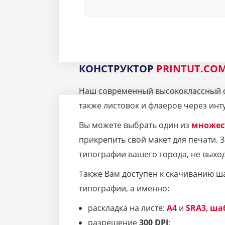
КОНСТРУКТОР
PRINTUT.CO
Наш современный высококлассный се
также листовок и флаеров через инт
Вы можете выбрать один из
множес
прикрепить свой макет для печати.
типографии вашего города, не выход
Также Вам доступен к скачиванию ш
типографии, а именно:
раскладка на листе:
A4
и
SRA3
,
ша
разрешение
300 DPI
;