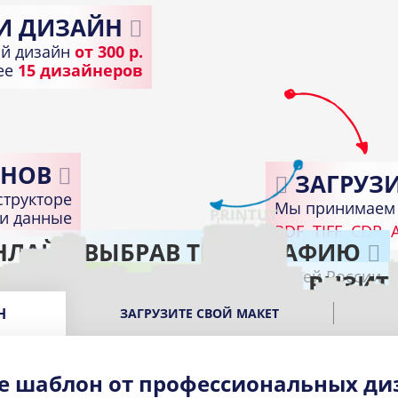
И ДИЗАЙН
й дизайн
от 300 р.
лее
15 дизайнеров
НОВ
ЗАГРУЗИ
структоре
Мы принимаем 
ди данные
PDF
TIFF
CDR
A
НЛАЙН ВЫБРАВ ТИПОГРАФИЮ
Доставка по всей России
ПОЛУЧИТЕ ГОТОВЫЕ ВИЗИТ
В подходящем пункте выдачи вашего город
Н
ЗАГРУЗИТЕ СВОЙ МАКЕТ
е шаблон от профессиональных ди