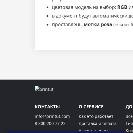
цветовая модель на выбор:
RGB
и
в документ будут автоматически 
проставлены
метки реза
(если нео
КОНТАКТЫ
О СЕРВИСЕ
ДО
info@printut.com
Как это работает
Все
8 800 200 77 23
Доставка и оплата
Тип
Услуги и цены
Кон