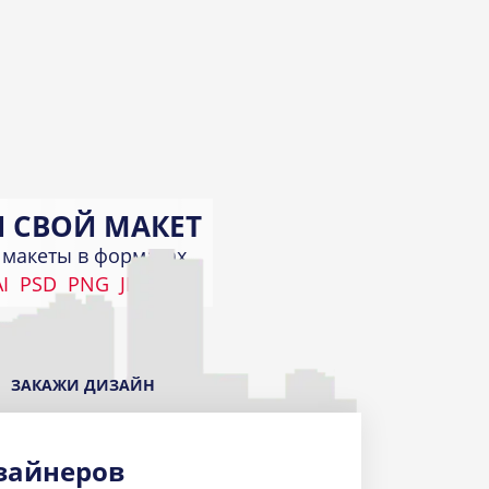
 СВОЙ МАКЕТ
макеты в форматах
I
PSD
PNG
JPEG
КИ
а
ЗАКАЖИ ДИЗАЙН
зайнеров