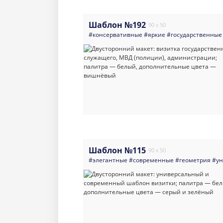
Шаблон №192
90 x 50
#консервативные
#яркие
#государственные
Шаблон №115
90 x 50
#элегантные
#современные
#геометрия
#ун