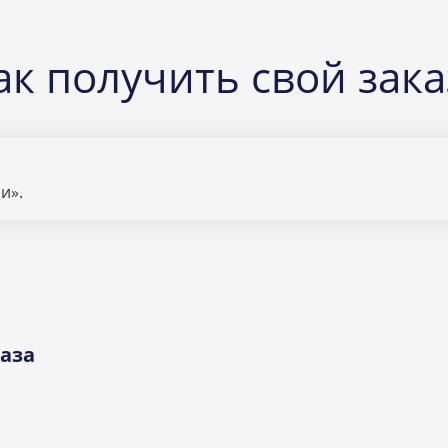
ак получить свой зака
и».
аза