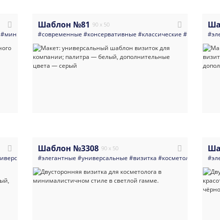
Шаблон №81
Ша
90 x 50
#министерство
#современные
#администрация
#консервативные
#светлые
#герб
#классические
#россия
#флаг
#универсал
#государ
#эл
Шаблон №3308
Ша
90 x 50
иверсальные
#элегантные
#многоцелевые
#универсальные
#светлые
#современный
#визитка
#косметология
#универсальный
#ман
#эл