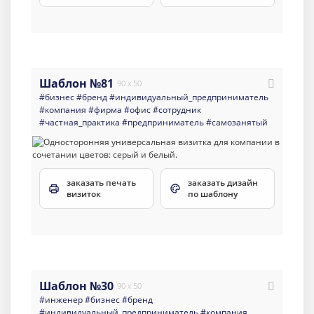
Шаблон №81
90 x 50
#бизнес
#бренд
#индивидуальный_предприниматель
#компания
#фирма
#офис
#сотрудник
#частная_практика
#предприниматель
#самозанятый
заказать печать
заказать дизайн
визиток
по шаблону
Шаблон №30
90 x 50
#инженер
#бизнес
#бренд
#индивидуальный_предприниматель
#компания