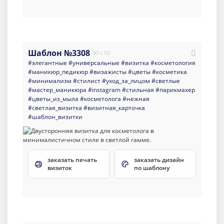
Шаблон №3308
90 x 50
#элегантные
#универсальные
#визитка
#косметология
#маникюр_педикюр
#визажисты
#цветы
#косметика
#минимализм
#стилист
#уход_за_лицом
#светлые
#мастер_маникюра
#instagram
#стильная
#парикмахер
#цветы_из_мыла
#косметолога
#нежная
#светлая_визитка
#визитная_карточка
#шаблон_визитки
заказать печать
заказать дизайн
визиток
по шаблону