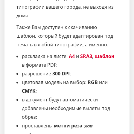
типографии вашего города, не выходя из
дома!
Также Вам доступен к скачиванию
шаблон, который будет адаптирован под
печать в любой типографии, а именно:
раскладка на листе:
A4
и
SRA3
,
шаблон
в формате PDF;
разрешение
300 DPI
;
цветовая модель на выбор:
RGB
или
CMYK
;
в документ будут автоматически
добавлены необходимые вылеты под
обрез;
проставлены
метки реза
(если