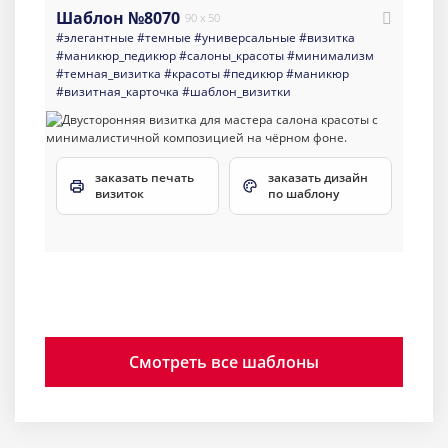
Шаблон №8070
90 x 50
#элегантные
#темные
#универсальные
#визитка
#маникюр_педикюр
#салоны_красоты
#минимализм
#темная_визитка
#красоты
#педикюр
#маникюр
#визитная_карточка
#шаблон_визитки
заказать печать
заказать дизайн
визиток
по шаблону
Смотреть все шаблоны