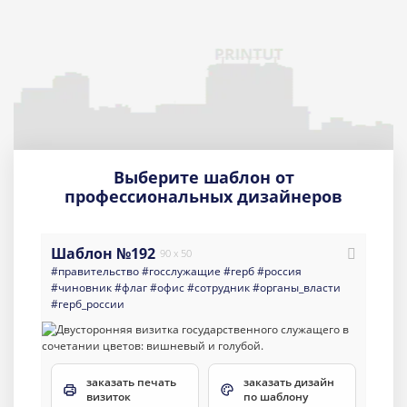
Выберите шаблон от
профессиональных дизайнеров
Шаблон №192
90 x 50
#правительство
#госслужащие
#герб
#россия
#чиновник
#флаг
#офис
#сотрудник
#органы_власти
#герб_россии
заказать печать
заказать дизайн
визиток
по шаблону