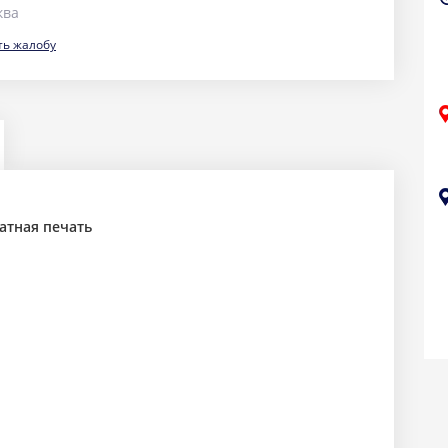
ква
ть жалобу
тная печать