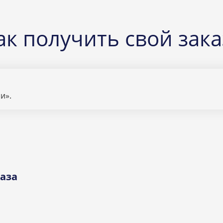
ак получить свой зака
и».
аза