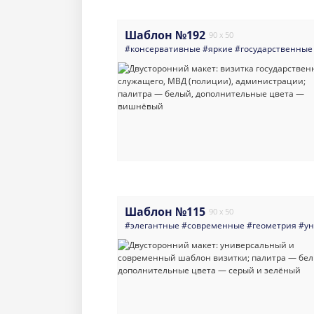
Шаблон №192
90 x 50
#консервативные
#яркие
#государственные
Шаблон №115
90 x 50
#элегантные
#современные
#геометрия
#ун