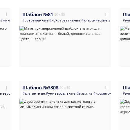
Шаблон №81
Ша
90 x 50
#министерство
#современные
#администрация
#консервативные
#светлые
#герб
#классические
#россия
#флаг
#универсал
#государ
#эл
Шаблон №3308
Ша
90 x 50
иверсальные
#элегантные
#многоцелевые
#универсальные
#светлые
#современный
#визитка
#косметология
#универсальный
#ман
#эл