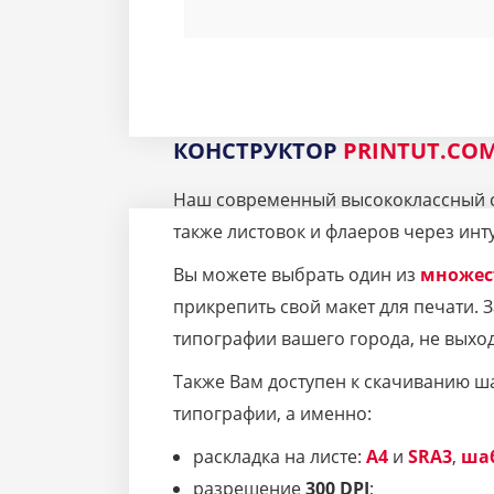
КОНСТРУКТОР
PRINTUT.CO
Наш современный высококлассный се
также листовок и флаеров через инт
Вы можете выбрать один из
множес
прикрепить свой макет для печати.
типографии вашего города, не выход
Также Вам доступен к скачиванию ш
типографии, а именно:
раскладка на листе:
A4
и
SRA3
,
ша
разрешение
300 DPI
;