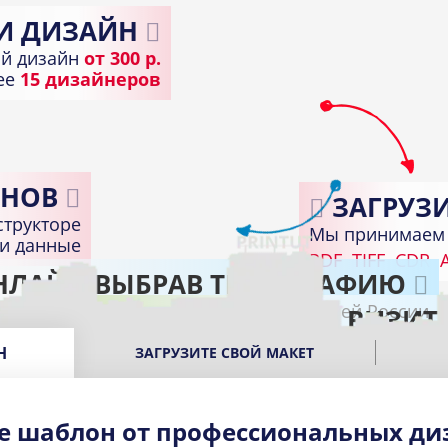
И ДИЗАЙН
й дизайн
от 300 р.
лее
15 дизайнеров
НОВ
ЗАГРУЗИ
структоре
Мы принимаем 
ди данные
PDF
TIFF
CDR
A
НЛАЙН ВЫБРАВ ТИПОГРАФИЮ
Доставка по всей России
ПОЛУЧИТЕ ГОТОВЫЕ ВИЗИТ
В подходящем пункте выдачи вашего город
Н
ЗАГРУЗИТЕ СВОЙ МАКЕТ
е шаблон от профессиональных ди