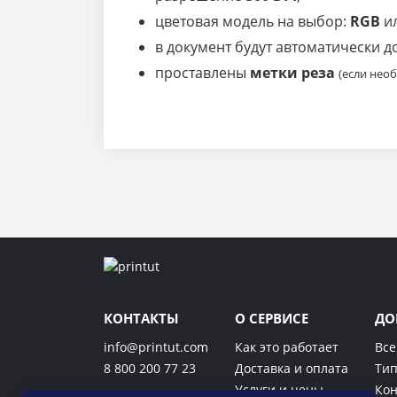
цветовая модель на выбор:
RGB
и
в документ будут автоматически 
проставлены
метки реза
(если нео
КОНТАКТЫ
О СЕРВИСЕ
ДО
info@printut.com
Как это работает
Все
8 800 200 77 23
Доставка и оплата
Тип
Услуги и цены
Кон