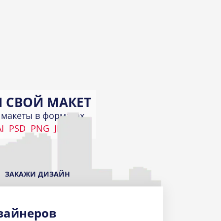
 СВОЙ МАКЕТ
макеты в форматах
I
PSD
PNG
JPEG
КИ
а
ЗАКАЖИ ДИЗАЙН
зайнеров