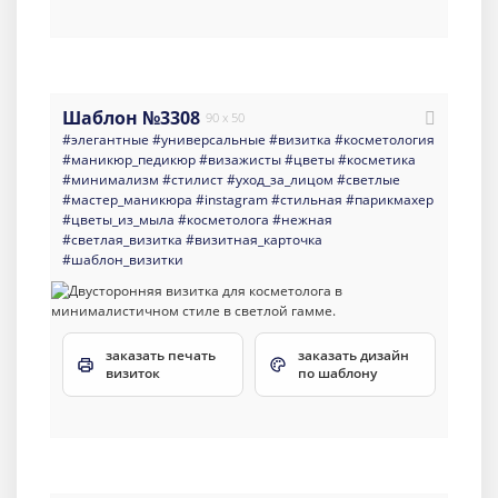
Шаблон №3308
90 x 50
#элегантные
#универсальные
#визитка
#косметология
#маникюр_педикюр
#визажисты
#цветы
#косметика
#минимализм
#стилист
#уход_за_лицом
#светлые
#мастер_маникюра
#instagram
#стильная
#парикмахер
#цветы_из_мыла
#косметолога
#нежная
#светлая_визитка
#визитная_карточка
#шаблон_визитки
заказать печать
заказать дизайн
визиток
по шаблону