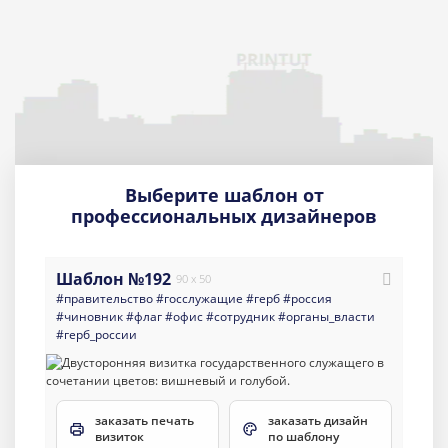
Выберите шаблон от
профессиональных дизайнеров
Шаблон №192
90 x 50
#правительство
#госслужащие
#герб
#россия
#чиновник
#флаг
#офис
#сотрудник
#органы_власти
#герб_россии
заказать печать
заказать дизайн
визиток
по шаблону