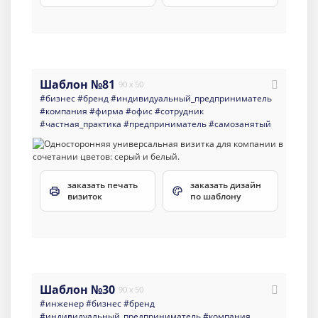
Шаблон №81
90 x 50
#бизнес
#бренд
#индивидуальный_предприниматель
#компания
#фирма
#офис
#сотрудник
#частная_практика
#предприниматель
#самозанятый
заказать печать
заказать дизайн
визиток
по шаблону
Шаблон №30
90 x 50
#инженер
#бизнес
#бренд
#индивидуальный_предприниматель
#компания