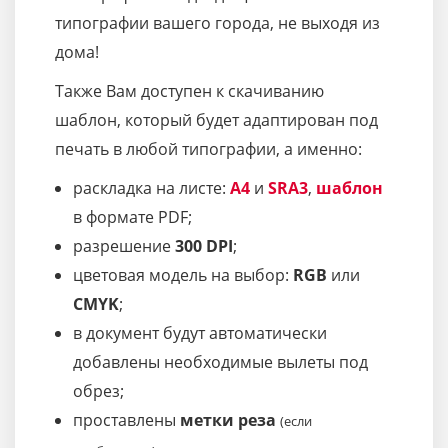
типографии вашего города, не выходя из
дома!
Также Вам доступен к скачиванию
шаблон, который будет адаптирован под
печать в любой типографии, а именно:
раскладка на листе:
A4
и
SRA3
,
шаблон
в формате PDF;
разрешение
300 DPI
;
цветовая модель на выбор:
RGB
или
CMYK
;
в документ будут автоматически
добавлены необходимые вылеты под
обрез;
проставлены
метки реза
(если