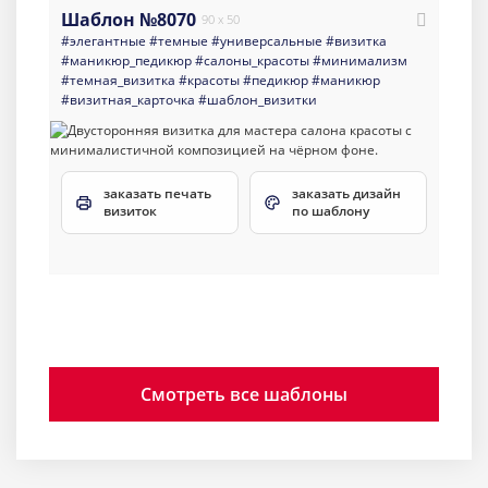
Шаблон №8070
90 x 50
#элегантные
#темные
#универсальные
#визитка
#маникюр_педикюр
#салоны_красоты
#минимализм
#темная_визитка
#красоты
#педикюр
#маникюр
#визитная_карточка
#шаблон_визитки
заказать печать
заказать дизайн
визиток
по шаблону
Смотреть все шаблоны