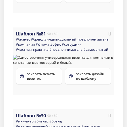
Шаблон №81
90 x 50
#бизнес
#бренд
#индивидуальный_предприниматель
#компания
#фирма
#офис
#сотрудник
#частная_практика
#предприниматель
#самозанятый
заказать печать
заказать дизайн
визиток
по шаблону
Шаблон №30
90 x 50
#инженер
#бизнес
#бренд
#индивидуальный_предприниматель
#компания