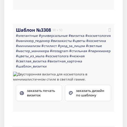
Шаблон №3308
90 x 50
#элегантные
#универсальные
#визитка
#косметология
#маникюр_педикюр
#визажисты
#цветы
#косметика
#минимализм
#стилист
#уход_за_лицом
#светлые
#мастер_маникюра
#instagram
#стильная
#парикмахер
#цветы_из_мыла
#косметолога
#нежная
#светлая_визитка
#визитная_карточка
#шаблон_визитки
заказать печать
заказать дизайн
визиток
по шаблону