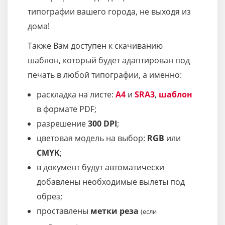
типографии вашего города, не выходя из
дома!
Также Вам доступен к скачиванию
шаблон, который будет адаптирован под
печать в любой типографии, а именно:
раскладка на листе:
A4
и
SRA3
,
шаблон
в формате PDF;
разрешение
300 DPI
;
цветовая модель на выбор:
RGB
или
CMYK
;
в документ будут автоматически
добавлены необходимые вылеты под
обрез;
проставлены
метки реза
(если