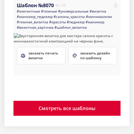
Шаблон №8070
90 x 50
#элегантные
#темные
#универсальные
#визитка
#маникюр_педикюр
#салоны_красоты
#минимализм
#темная_визитка
#красоты
#педикюр
#маникюр
#визитная_карточка
#шаблон_визитки
заказать печать
заказать дизайн
визиток
по шаблону
Смотреть все шаблоны