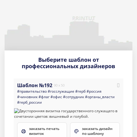
Выберите шаблон от
профессиональных дизайнеров
Шаблон №192
90 x 50
#правительство
#госслужащие
#герб
#россия
#чиновник
#флаг
#офис
#сотрудник
#органы_власти
#герб_россии
заказать печать
заказать дизайн
визиток
по шаблону