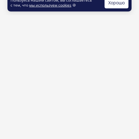
Пользуясь нашим сайтом, вы соглашаетесь
Хорошо
с тем, что
мы используем cookies
🍪
КОНТАКТЫ
info@printut.com
8 800 200 77 23
О СЕРВИСЕ
Как это работает
Доставка и оплата
Услуги и цены