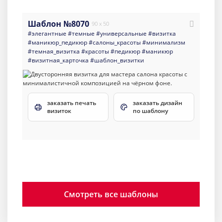
Шаблон №8070
90 x 50
#элегантные
#темные
#универсальные
#визитка
#маникюр_педикюр
#салоны_красоты
#минимализм
#темная_визитка
#красоты
#педикюр
#маникюр
#визитная_карточка
#шаблон_визитки
заказать печать
заказать дизайн
визиток
по шаблону
Смотреть все шаблоны