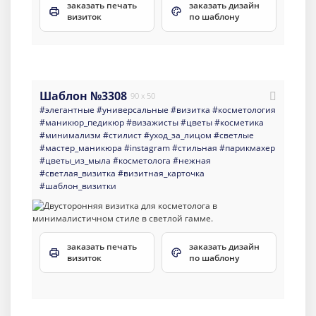
заказать печать
заказать дизайн
визиток
по шаблону
Шаблон №3308
90 x 50
#элегантные
#универсальные
#визитка
#косметология
#маникюр_педикюр
#визажисты
#цветы
#косметика
#минимализм
#стилист
#уход_за_лицом
#светлые
#мастер_маникюра
#instagram
#стильная
#парикмахер
#цветы_из_мыла
#косметолога
#нежная
#светлая_визитка
#визитная_карточка
#шаблон_визитки
заказать печать
заказать дизайн
визиток
по шаблону